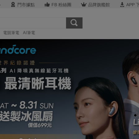
心
門市據點
FB 粉絲團
品牌旗艦館
APP 
電競筆電
AI筆電