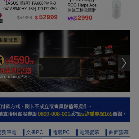
16G
【ASUS 華碩】FA608PMR-0
ROG Harpe Ace
041A8940HX 16吋 R9 RTX50
無線三模電競滑
60 電競筆電
52999
鼠 白色
2990
$54999
$
$
6折
商務筆電
▌文書PC
▌電競PC
▌電競螢幕
▌曲面螢幕