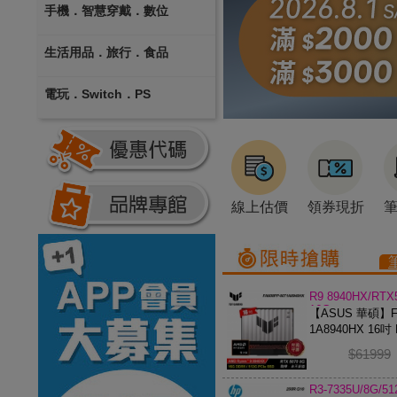
手機．智慧穿戴．數位
生活用品．旅行．食品
電玩．Switch．PS
線上估價
領券現折
R9 8940HX/RTX
16G
【ASUS 華碩】FA
1A8940HX 16吋 
電競筆電
$61999
R3-7335U/8G/5