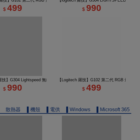
無線類比遊戲滑鼠
ch 羅技】G102 第二代 RGB 炫彩遊戲滑鼠 黑
【logitech 羅技】G304 LIGHTSPEED 
499
990
$
$
輕量化遊戲滑鼠 黑色
h 羅技】G304 Lightspeed 無線電競遊戲滑鼠 莫藍紫
【Logitech 羅技】G102 第二代 RGB 炫彩遊
990
499
$
$
散熱器
▌機殼
▌電供
▌Windows
▌Microsoft 365