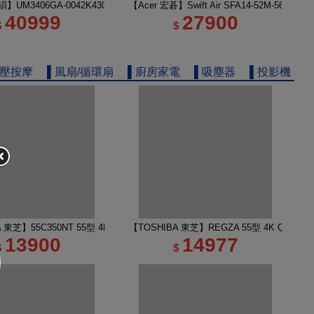
電
】UM3406GA-0042K430H 14吋 R5 AI筆電 玉石黑
【Acer 宏碁】Swift Air SFA14-52M-56KA
40999
27900
$
$
舒壓按摩
▌風扇/循環扇
▌廚房家電
▌吸塵器
▌投影機
 TV 50M450NT液晶顯示器｜含壁掛安裝
A 東芝】55C350NT 55型 4K Google TV 液晶顯示器｜含壁掛(固定式)+安裝
【TOSHIBA 東芝】REGZA 55型 4K QLED
13900
14977
$
$