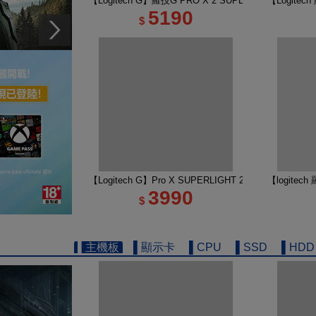
【Logitech G】羅技G PRO X 2 SUPERSTRIKE 
【Logite
5190
$
【Logitech G】Pro X SUPERLIGHT 2 DEX 無線
【logitec
3990
$
▌主機板
▌顯示卡
▌CPU
▌SSD
▌HDD