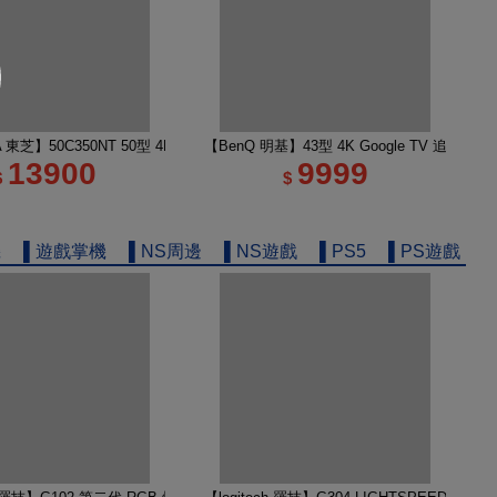
e TV 65M450NT液晶顯示器｜含壁掛安裝+架子
A 東芝】50C350NT 50型 4K Google TV 液晶顯示器｜含基本安裝
【BenQ 明基】43型 4K Google TV 追劇護
13900
9999
$
$
機
▌遊戲掌機
▌NS周邊
▌NS遊戲
▌PS5
▌PS遊戲