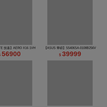
吋 R7 RTX5060 AI電競筆電｜太空灰
TE 技嘉】AERO X16 1VH93TWC94DH 16吋 R7 RTX5060 AI電競筆電｜幻月
【ASUS 華碩】S5406SA-0108B256V 14吋 
56900
39999
$
$