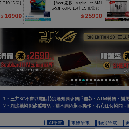
 G10 15.6吋
【Acer 宏碁】Aspire Lite AM1
6-53P-50R0 16吋 U5 筆電 銀
色
16900
25900
$
$
▌AI筆電
▌電競筆電
▌輕薄筆電
▌