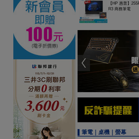
【HP 惠普】255R
R3 商務筆電
▌筆電｜桌機｜螢幕