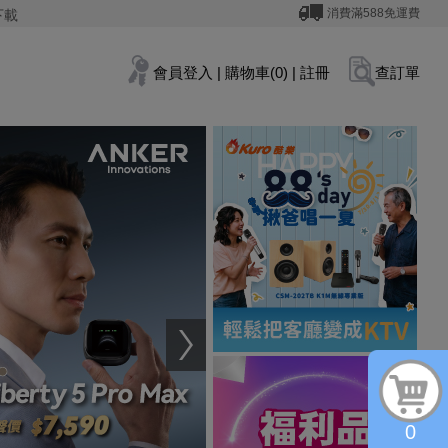
消費滿588免運費
下載
會員登入
|
購物車(0)
|
註冊
查訂單
0