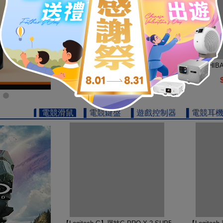
【TOSHIBA 東芝】REGZA 65型 4K QLED Googl
【TOSHIB
19999
$
▌電競滑鼠
▌電競鍵盤
▌遊戲控制器
▌電競耳