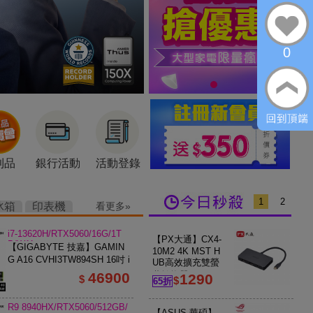
0
利品
銀行活動
活動登錄
1
2
冰箱
印表機
看更多
i7-13620H/RTX5060/16G/1T
【PX大通】CX4-
B/W11
【GIGABYTE 技嘉】GAMIN
10M2 4K MST H
G A16 CVHI3TW894SH 16吋 i
UB高效擴充雙螢
7 RTX5060 電競筆電 鋼鐵黑
46900
幕轉換器
1290
$
$
65折
R9 8940HX/RTX5060/512GB/
【ASUS 華碩】