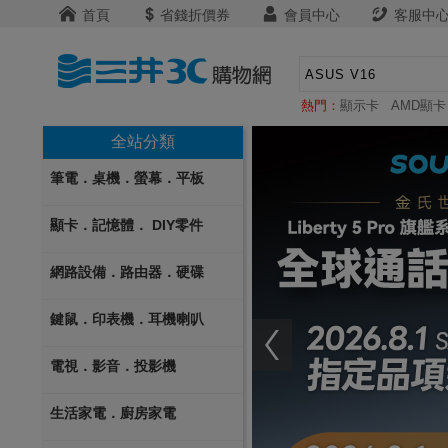
首頁
省錢折價券
會員中心
客服中
熱門：
顯示卡
AMD顯卡
全站分類
筆電．桌機．螢幕．平板
顯卡．記憶體． DIY零件
網路設備．路由器．硬碟
鍵鼠．印表機．耳機喇叭
電視．影音．投影機
生活家電．廚房家電