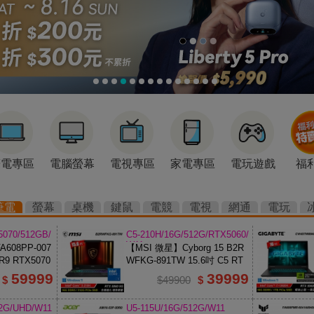
筆電專區
電腦螢幕
電視專區
家電專區
電玩遊戲
福
筆電
螢幕
桌機
鍵鼠
電競
電視
網通
電玩
5070/512GB/
C5-210H/16G/512G/RTX5060/
W11
608PP-007
【MSI 微星】Cyborg 15 B2R
R9 RTX5070
WFKG-891TW 15.6吋 C5 RT
X5060 電競筆電
59999
39999
$
$49900
$
12G/UHD/W11
U5-115U/16G/512G/W11