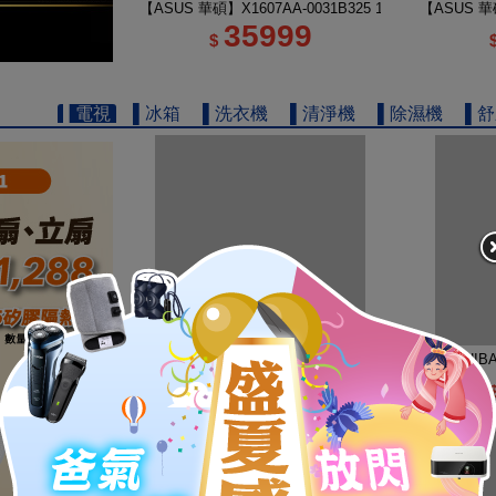
【ASUS 華碩】X1607AA-0031B325 16吋 U5 輕薄AI筆
【ASUS 華碩
35999
$
▌電視
▌冰箱
▌洗衣機
▌清淨機
▌除濕機
▌
【TOSHIBA 東芝】REGZA 50型 4K QLED Google
【TOSHIB
16900
$