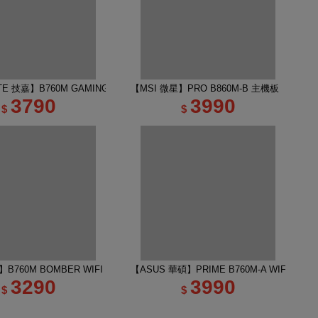
E 技嘉】B760M GAMING PLUS WIFI DDR4 主機板
【MSI 微星】PRO B860M-B 主機板
3790
3990
$
$
B760M BOMBER WIFI DDR5 INTEL主機板
【ASUS 華碩】PRIME B760M-A WIFI-CSM
3290
3990
$
$