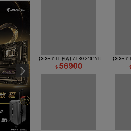
【GIGABYTE 技嘉】AERO X16 1VH93TWC94AH 16
【GIGABY
56900
$