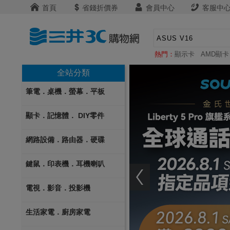
首頁
省錢折價券
會員中心
客服中
熱門：
顯示卡
AMD顯卡
全站分類
筆電．桌機．螢幕．平板
顯卡．記憶體． DIY零件
網路設備．路由器．硬碟
鍵鼠．印表機．耳機喇叭
電視．影音．投影機
生活家電．廚房家電