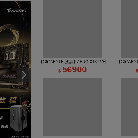
【GIGABYTE 技嘉】AERO X16 1VH93TWC94AH 16
【GIGABY
56900
$