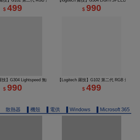
無線類比遊戲滑鼠
ch 羅技】G102 第二代 RGB 炫彩遊戲滑鼠 黑
【logitech 羅技】G304 LIGHTSPEED 
499
990
$
$
輕量化遊戲滑鼠 黑色
h 羅技】G304 Lightspeed 無線電競遊戲滑鼠 莫藍紫
【Logitech 羅技】G102 第二代 RGB 炫彩遊
990
499
$
$
散熱器
▌機殼
▌電供
▌Windows
▌Microsoft 365