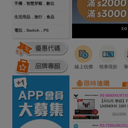
手機．智慧穿戴．數位
生活用品．旅行．食品
電玩．Switch．PS
線上估價
領券現折
R9 8940HX/RTX
16G
【ASUS 華碩】FA
1A8940HX 16吋 
電競筆電
$61999
R3-7335U/8G/5