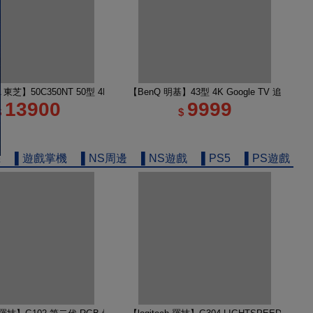
e TV 65M450NT液晶顯示器｜含壁掛安裝+架子
A 東芝】50C350NT 50型 4K Google TV 液晶顯示器｜含基本安裝
【BenQ 明基】43型 4K Google TV 追劇護
13900
9999
$
$
機
▌遊戲掌機
▌NS周邊
▌NS遊戲
▌PS5
▌PS遊戲