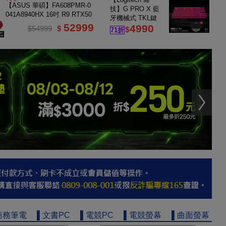
16G
【ASUS 華碩】FA608PMR-0
技】G PRO X 藍
041A8940HX 16吋 R9 RTX50
牙機械式 TKL鍵
60 電競筆電
52999
4990
盤 魅力桃
$54999
$
$
71折
商務筆電
▌文書PC
▌電競PC
▌電競螢幕
▌曲面螢幕