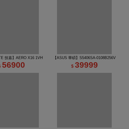
吋 R7 RTX5060 AI電競筆電｜太空灰
TE 技嘉】AERO X16 1VH93TWC94DH 16吋 R7 RTX5060 AI電競筆電｜幻月
【ASUS 華碩】S5406SA-0108B256V 14吋 
56900
39999
$
$