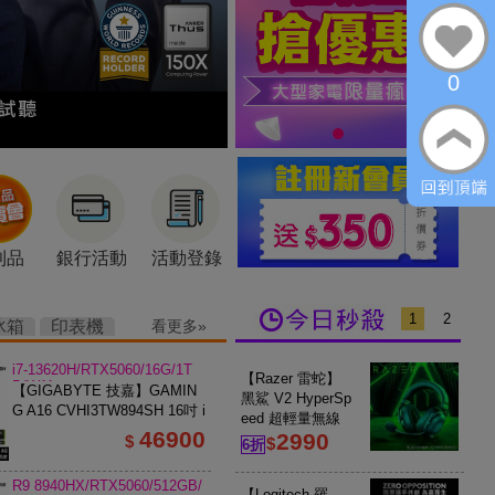
0
利品
銀行活動
活動登錄
1
2
冰箱
印表機
看更多
i7-13620H/RTX5060/16G/1T
【Razer 雷蛇】
B/W11
【GIGABYTE 技嘉】GAMIN
黑鯊 V2 HyperSp
G A16 CVHI3TW894SH 16吋 i
eed 超輕量無線
7 RTX5060 電競筆電 鋼鐵黑
46900
2990
電競耳機
$
$
6折
R9 8940HX/RTX5060/512GB/
【Logitech 羅