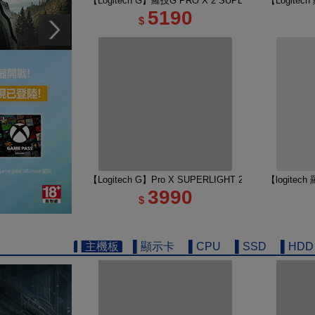
【Logitech G】羅技G PRO X 2 SUPERSTRIKE 
【Logite
5190
$
【Logitech G】Pro X SUPERLIGHT 2 DEX 無線
【logitec
3990
$
▌主機板
▌顯示卡
▌CPU
▌SSD
▌HDD