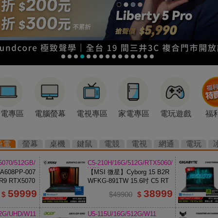
筆電專區
電腦螢幕
電視專區
家電專區
電玩遊戲
福
筆電
螢幕
桌機
鍵鼠
電競
電視
網通
電玩
5070/512GB/
C5-210H/16G/512G/RTX5060/
W11
608PP-007
【MSI 微星】Cyborg 15 B2R
R9 RTX5070
WFKG-891TW 15.6吋 C5 RT
X5060 電競筆電
59999
38999
$
$49900
$
12G/UHD/W11
U5-115U/16G/512G/W11