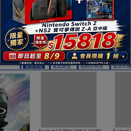
【TOSHIBA 東芝】REGZA 65型 4K QLED Googl
【TOSHIB
19999
$
▌電競滑鼠
▌電競鍵盤
▌遊戲控制器
▌電競耳