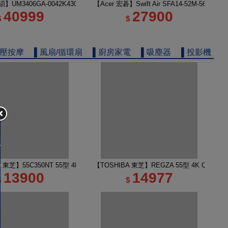
電
】UM3406GA-0042K430H 14吋 R5 AI筆電 玉石黑
【Acer 宏碁】Swift Air SFA14-52M-56KA
40999
27900
$
$
舒壓按摩
▌風扇/循環扇
▌廚房家電
▌吸塵器
▌投影機
 TV 50M450NT液晶顯示器｜含壁掛安裝
A 東芝】55C350NT 55型 4K Google TV 液晶顯示器｜含壁掛(固定式)+安裝
【TOSHIBA 東芝】REGZA 55型 4K QLED
13900
14977
$
$