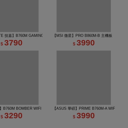
E 技嘉】B760M GAMING PLUS WIFI DDR4 主機板
【MSI 微星】PRO B860M-B 主機板
3790
3990
$
$
B760M BOMBER WIFI DDR5 INTEL主機板
【ASUS 華碩】PRIME B760M-A WIFI-CSM
3290
3990
$
$