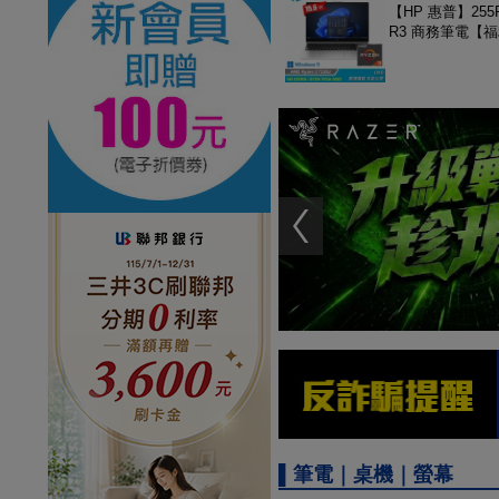
【HP 惠普】255R
R3 商務筆電【
▌筆電｜桌機｜螢幕