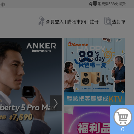
消費滿588免運費
下載
會員登入
|
購物車(0)
|
註冊
查訂單
0