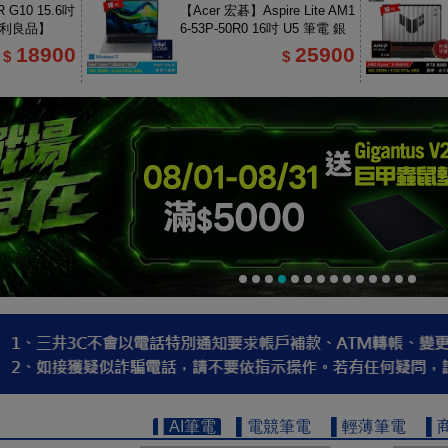
 G10 15.6吋
【Acer 宏碁】Aspire Lite AM1
福利良品】
6-53P-50R0 16吋 U5 筆電 銀
色
18900
25900
$
$
▌AI筆電
▌電競筆電
▌輕薄筆電
▌