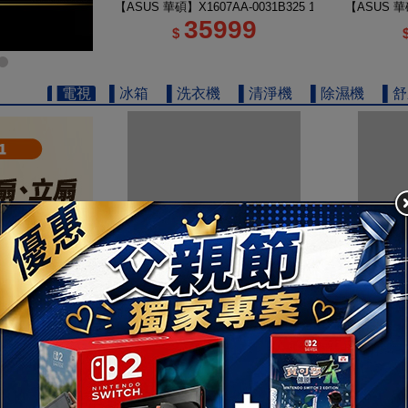
【ASUS 華碩】X1607AA-0031B325 16吋 U5 輕薄AI筆
【ASUS 華碩
35999
$
▌電視
▌冰箱
▌洗衣機
▌清淨機
▌除濕機
▌
【TOSHIBA 東芝】REGZA 50型 4K QLED Google
【TOSHIB
16900
$