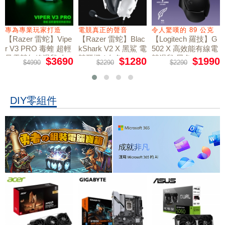
專為專業玩家打造
電競真正的聲音
令人驚嘆的 89 公克
【Razer 雷蛇】Vipe
【Razer 雷蛇】Blac
【Logitech 羅技】G
r V3 PRO 毒蝰 超輕
kShark V2 X 黑鯊 電
502 X 高效能有線電
量電競無線滑鼠 白
競耳機 / 白色
競滑鼠 黑色
$3690
$1280
$1990
$4990
$2290
$2290
色
DIY零組件