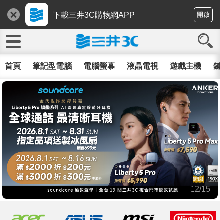
下載三井3C購物網APP
開啟
首頁
筆記型電腦
電腦螢幕
液晶電視
遊戲主機
鍵
12/15