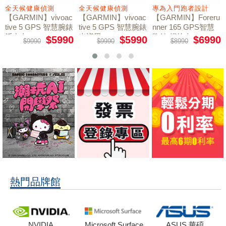
全天候健康偵測
全天候健康偵測
專為入門跑者設計
【GARMIN】vivoac
【GARMIN】vivoac
【GARMIN】Foreru
tive 5 GPS 智慧腕錶
tive 5 GPS 智慧腕錶
nner 165 GPS智慧
活力白
光譜黑
跑錶 暢快白
$5990
$5990
$6990
$9990
$9990
$8990
熱門品牌館
NVIDIA
Microsoft Surface
ASUS 華碩