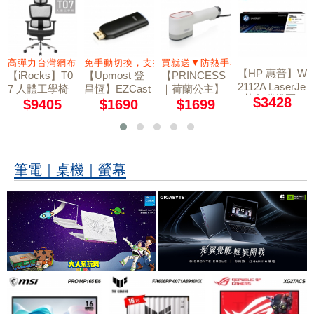
高彈力台灣網布 4D大面積扶手
免手動切換，支援Wi-Fi 5G
買就送▼防熱手套
【HP 惠普】W
【iRocks】T0
【Upmost 登
【PRINCESS
2112A LaserJe
7 人體工學椅
昌恆】EZCast
｜荷蘭公主】
t 黃色碳粉匣 2
$3428
石墨黑
2 萬用型無線
平掛兩用掛燙
$9405
$1690
$1699
06A
影音接收器 雙
機/熨斗 33285
頻版
5 (贈防熱手
套)
筆電｜桌機｜螢幕