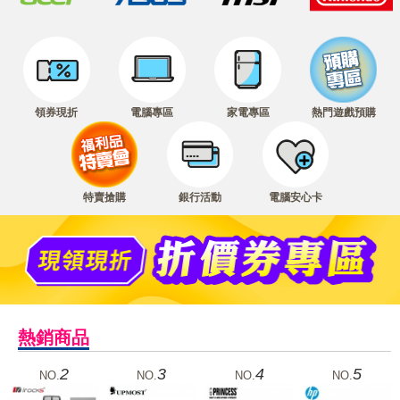
領券現折
電腦專區
家電專區
熱門遊戲預購
特賣搶購
銀行活動
電腦安心卡
熱銷商品
2
3
4
5
NO.
NO.
NO.
NO.