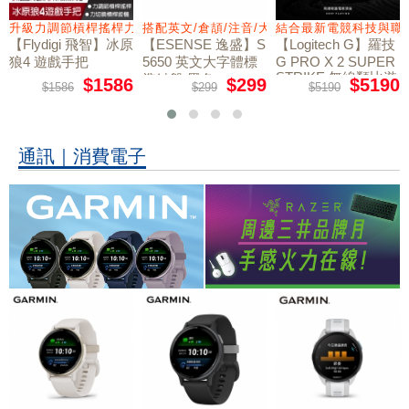
量鼠墊
升級力調節槓桿搖桿力切換扳機
搭配英文/倉頡/注音/大易
結合最新電競科技與職
【Flydigi 飛智】冰原
【ESENSE 逸盛】S
【Logitech G】羅技
狼4 遊戲手把
5650 英文大字體標
G PRO X 2 SUPER
STRIKE 無線類比遊
準鍵盤 黑色
$1586
$299
$5190
$1586
$299
$5190
戲滑鼠
通訊｜消費電子