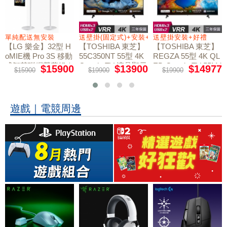
+好禮
單純配送無安裝
送壁掛(固定式)+安裝+好禮贈
送壁掛安裝+好禮
【LG 樂金】32型 H
【TOSHIBA 東芝】
【TOSHIBA 東芝】
oMIE機 Pro 3S 移動
55C350NT 55型 4K
REGZA 55型 4K QL
式智慧聯網螢幕組｜
Google TV 液晶顯示
ED Google TV 55M4
$15900
$13900
$14977
$15900
$19900
$19900
50NT液晶顯示器｜
單純配送
器｜含壁掛(固定式)
含壁掛(固定式)+安
+安裝
裝
遊戲｜電競周邊