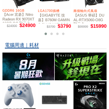
GDDR6 16GB
LGA1700插槽
兩個軸向式風扇
【Acer 宏碁】Nitro
【GIGABYTE 技
【ASUS 華碩】DU
Radeon RX 9070XT
嘉】B760M GAMIN
AL-RTX5060-O8G
16GB OC 顯示卡
顯示卡
G PLUS WIFI DDR4
$24900
$3790
$15990
$24900
$3790
$99999
主機板
電腦周邊｜耗材