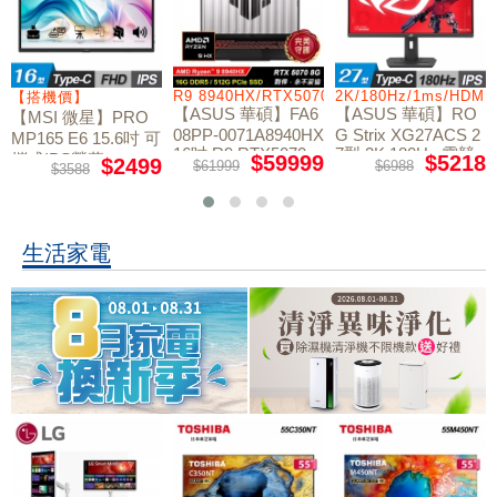
/RTX5060/W11
R9 8940HX/RTX5070/512GB/16G
2K/180Hz/1ms/HDMI
【搭機價】
【ASUS 華碩】FA6
【ASUS 華碩】RO
【MSI 微星】PRO
08PP-0071A8940HX
G Strix XG27ACS 2
MP165 E6 15.6吋 可
16吋 R9 RTX5070
7型 2K 180Hz 電競
攜式IPS螢幕
$59999
$5218
$2499
$61999
$6988
$3588
電競筆電
螢幕
生活家電