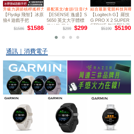
量鼠墊
升級力調節槓桿搖桿力切換扳機
搭配英文/倉頡/注音/大易
結合最新電競科技與職
【Flydigi 飛智】冰原
【ESENSE 逸盛】S
【Logitech G】羅技
狼4 遊戲手把
5650 英文大字體標
G PRO X 2 SUPER
STRIKE 無線類比遊
準鍵盤 黑色
$1586
$299
$5190
$1586
$299
$5190
戲滑鼠
通訊｜消費電子