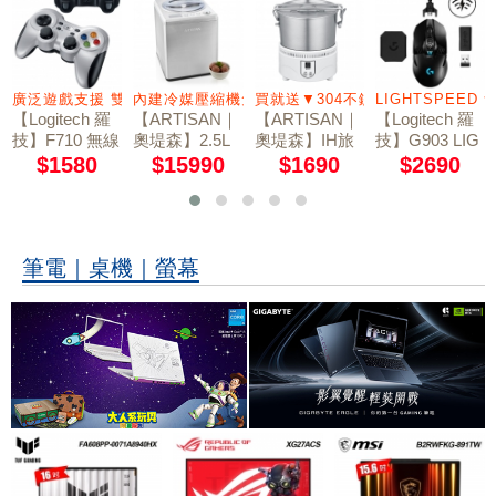
廣泛遊戲支援 雙震動回饋
內建冷媒壓縮機免預冷
買就送▼304不鏽鋼鍋(IH爐適用)
LIGHTSPEED
【Logitech 羅
【ARTISAN｜
【ARTISAN｜
【Logitech 羅
技】F710 無線
奧堤森】2.5L
奧堤森】IH旅
技】G903 LIG
遊戲搖桿
數位全自動冰
用隨行鍋(220V
HTSPEED 無
$1580
$15990
$1690
$2690
淇淋機 IC258
電壓) IH2201
線電競滑鼠
1
(贈304不鏽鋼
鍋)
筆電｜桌機｜螢幕