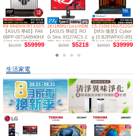
R9 8940HX/RTX5070/512GB/16G
2K/180Hz/1ms/HDMI/DP/IPS/Type-C
C5-210H/16G/512G/
【ASUS 華碩】FA6
【ASUS 華碩】RO
【MSI 微星】Cybor
08PP-0071A8940HX
G Strix XG27ACS 2
g 15 B2RWFKG-891
16吋 R9 RTX5070
7型 2K 180Hz 電競
TW 15.6吋 C5 RTX5
$59999
$5218
$39999
$61999
$6988
$49900
電競筆電
螢幕
060 電競筆電
生活家電