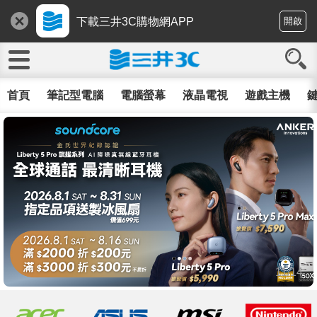
下載三井3C購物網APP
開啟
首頁
筆記型電腦
電腦螢幕
液晶電視
遊戲主機
鍵
11/14