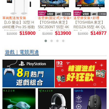
+好禮
單純配送無安裝
送壁掛(固定式)+安裝+好禮贈
送壁掛安裝+好禮
【LG 樂金】32型 H
【TOSHIBA 東芝】
【TOSHIBA 東芝】
oMIE機 Pro 3S 移動
55C350NT 55型 4K
REGZA 55型 4K QL
式智慧聯網螢幕組｜
Google TV 液晶顯示
ED Google TV 55M4
$15900
$13900
$14977
$15900
$19900
$19900
50NT液晶顯示器｜
單純配送
器｜含壁掛(固定式)
含壁掛(固定式)+安
+安裝
裝
遊戲｜電競周邊