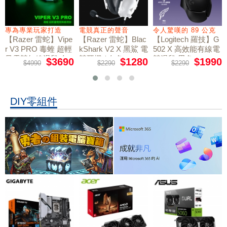
專為專業玩家打造
電競真正的聲音
令人驚嘆的 89 公克
【Razer 雷蛇】Vipe
【Razer 雷蛇】Blac
【Logitech 羅技】G
r V3 PRO 毒蝰 超輕
kShark V2 X 黑鯊 電
502 X 高效能有線電
量電競無線滑鼠 白
競耳機 / 白色
競滑鼠 黑色
$3690
$1280
$1990
$4990
$2290
$2290
色
DIY零組件