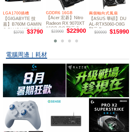
GDDR6 16GB
LGA1700插槽
兩個軸向式風扇
【Acer 宏碁】Nitro
【GIGABYTE 技
【ASUS 華碩】DU
Radeon RX 9070XT
嘉】B760M GAMIN
AL-RTX5060-O8G
16GB OC 顯示卡
顯示卡
G PLUS WIFI DDR4
$22900
$3790
$15990
$23900
$3790
$99999
主機板
電腦周邊｜耗材