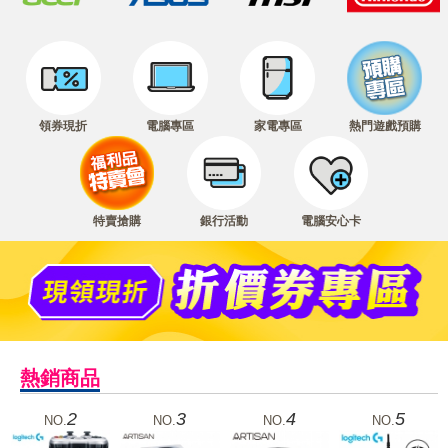
領券現折
電腦專區
家電專區
熱門遊戲預購
特賣搶購
銀行活動
電腦安心卡
熱銷商品
2
3
4
5
NO.
NO.
NO.
NO.