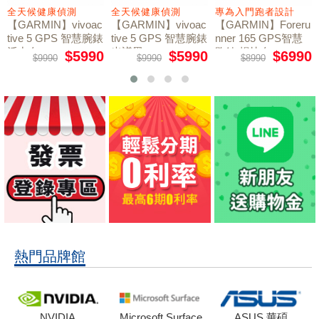
全天候健康偵測
全天候健康偵測
專為入門跑者設計
【GARMIN】vivoac
【GARMIN】vivoac
【GARMIN】Foreru
tive 5 GPS 智慧腕錶
tive 5 GPS 智慧腕錶
nner 165 GPS智慧
活力白
光譜黑
跑錶 暢快白
$5990
$5990
$6990
$9990
$9990
$8990
熱門品牌館
NVIDIA
Microsoft Surface
ASUS 華碩