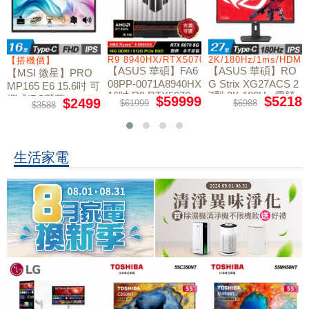
/RTX5060/W11
R9 8940HX/RTX5070/512GB/16G
2K/180Hz/1ms/HDMI
【搭機價】
【ASUS 華碩】FA6
【ASUS 華碩】RO
【MSI 微星】PRO
08PP-0071A8940HX
G Strix XG27ACS 2
MP165 E6 15.6吋 可
16吋 R9 RTX5070
7型 2K 180Hz 電競
攜式IPS螢幕
$59999
$5218
$2499
$61999
$6988
$3588
電競筆電
螢幕
生活家電