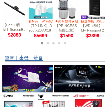
簡報
真Mesh WiFi6入門款
★內附雙杯★研磨杯/蔬果切碎杯
極速傳輸 USB3.
【BenQ 明
【TP-LINK】D
【PRINCESS
【WD 威騰】
基】ScreenBa
eco X20 AX18
｜荷蘭公主】
My Passport 2
r e-Reading la
$2888
00 真Mesh 雙
TB 2.5吋行動
不鏽鋼乾溼研
$5699
$1590
$3399
mp 螢幕智能
頻無線網狀路
硬碟-黑
磨機/附防噴蓋
掛燈
由器 3入組
221030
筆電｜桌機｜螢幕