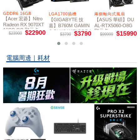
GDDR6 16GB
LGA1700插槽
兩個軸向式風扇
【Acer 宏碁】Nitro
【GIGABYTE 技
【ASUS 華碩】DU
Radeon RX 9070XT
嘉】B760M GAMIN
AL-RTX5060-O8G
16GB OC 顯示卡
顯示卡
G PLUS WIFI DDR4
$22900
$3790
$15990
$23900
$3790
$99999
主機板
電腦周邊｜耗材