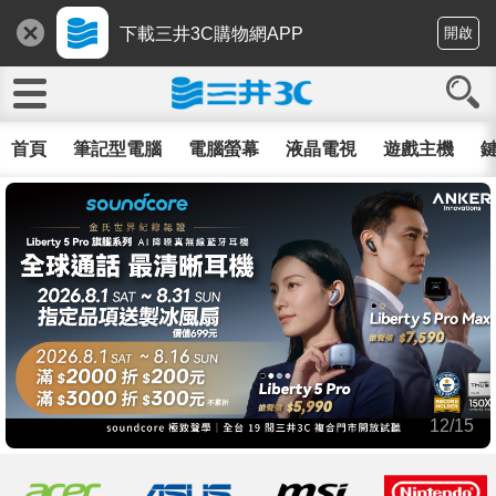
下載三井3C購物網APP
開啟
首頁
筆記型電腦
電腦螢幕
液晶電視
遊戲主機
鍵
12/15