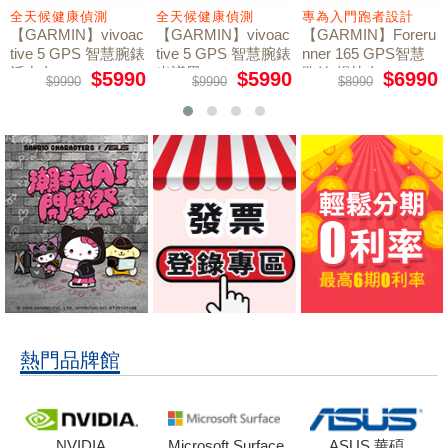
全天候健康偵測
全天候健康偵測
專為入門跑者設計
【GARMIN】vivoac
【GARMIN】vivoac
【GARMIN】Foreru
tive 5 GPS 智慧腕錶
tive 5 GPS 智慧腕錶
nner 165 GPS智慧
活力白
光譜黑
跑錶 暢快白
$5990
$5990
$6990
$9990
$9990
$8990
熱門品牌館
NVIDIA
Microsoft Surface
ASUS 華碩