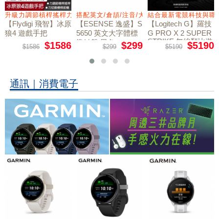
量鼠墊
升級力調節槓桿搖桿力切換扳機
搭配英文/倉頡/注音/大易
結合最新電競科技與職
【Flydigi 飛智】冰原
【ESENSE 逸盛】S
【Logitech G】羅技
狼4 遊戲手把
5650 英文大字體標
G PRO X 2 SUPER
STRIKE 無線類比遊
準鍵盤 黑色
$1586
$299
$5190
$1586
$299
$5190
戲滑鼠
通訊｜消費電子