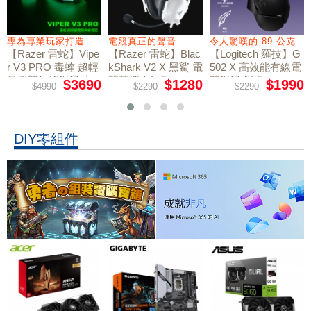
專為專業玩家打造
電競真正的聲音
令人驚嘆的 89 公克
【Razer 雷蛇】Vipe
【Razer 雷蛇】Blac
【Logitech 羅技】G
r V3 PRO 毒蝰 超輕
kShark V2 X 黑鯊 電
502 X 高效能有線電
量電競無線滑鼠 白
競耳機 / 白色
競滑鼠 黑色
$3690
$1280
$1990
$4990
$2290
$2290
色
DIY零組件