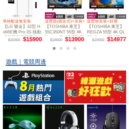
+好禮
單純配送無安裝
送壁掛(固定式)+安裝+好禮贈
送壁掛安裝+好禮
【LG 樂金】32型 H
【TOSHIBA 東芝】
【TOSHIBA 東芝】
oMIE機 Pro 3S 移動
55C350NT 55型 4K
REGZA 55型 4K QL
式智慧聯網螢幕組｜
Google TV 液晶顯示
ED Google TV 55M4
$15900
$13900
$14977
$15900
$19900
$19900
50NT液晶顯示器｜
單純配送
器｜含壁掛(固定式)
含壁掛(固定式)+安
+安裝
裝
遊戲｜電競周邊