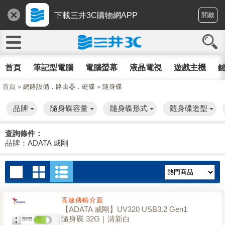
下載三井3C購物網APP
開啟
首頁
筆記型電腦
電腦螢幕
液晶電視
遊戲主機
鍵
首頁
»
網路設備．路由器．硬碟
»
隨身碟
品牌
隨身碟容量
隨身碟形式
隨身碟造型
查詢條件：
品牌：ADATA 威剛
高速傳輸介面
【ADATA 威剛】UV320 USB3.2 Gen1
隨身碟 32G｜清新白