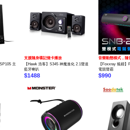
支援隨身碟記憶卡播放
音樂動態模式，隨
-SP105 主
【Hawk 浩客】S345 神魔進化 2.1聲道
【Foxxray 狐鐳】
藍牙喇叭
電競聲霸
$1488
$990