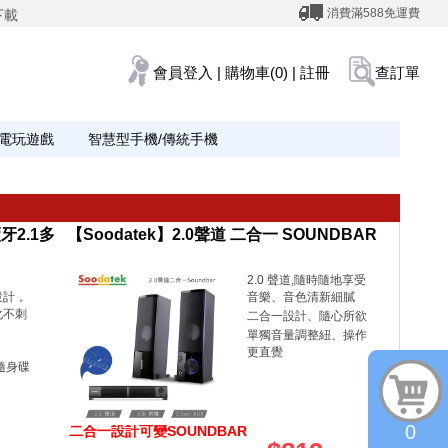
消費滿588免運費
下載
會員登入
|
購物車(0)
|
註冊
查訂單
電玩遊戲
智慧型手機/傳統手機
牙2.1多
【Soodatek】2.0聲道 二合一 SOUNDBAR
2.0 聲道,隨時隨地享受
設計，
音樂、音色清新細膩
化不刺
二合一設計、隨心所欲
單獨音量調整紐、操作
更直覺
隨身碟
0
二合一設計可變SOUNDBAR