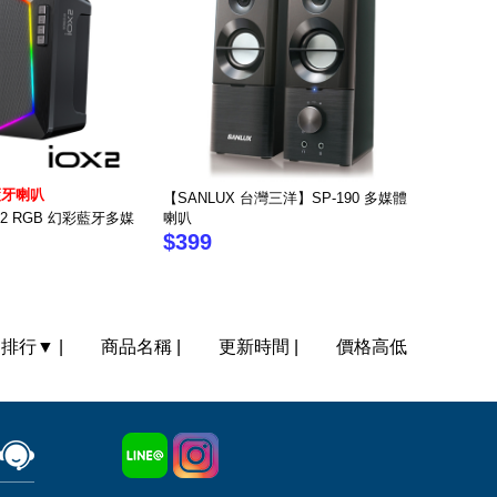
藍牙喇叭
【SANLUX 台灣三洋】SP-190 多媒體
OX2 RGB 幻彩藍牙多媒
喇叭
$399
門排行
▼
|
商品名稱
|
更新時間
|
價格高低