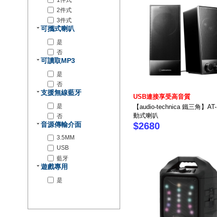
1件式
2件式
3件式
可攜式喇叭
是
否
可讀取MP3
是
否
支援無線藍牙
USB連接享受高音質
是
【audio-technica 鐵三角】AT
動式喇叭
否
音源傳輸介面
$2680
3.5MM
USB
藍牙
遊戲專用
是