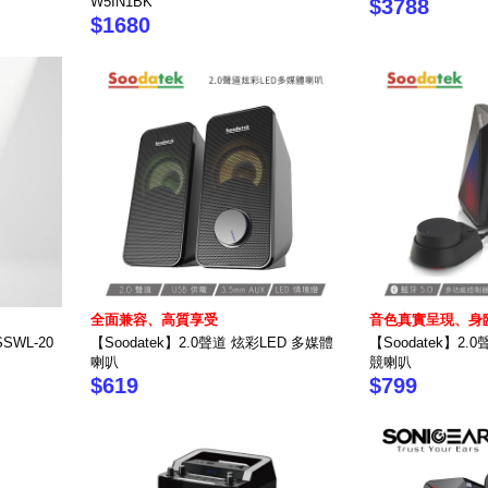
W5IN1BK
$3788
$1680
全面兼容、高質享受
音色真實呈現、身
SWL-20
【Soodatek】2.0聲道 炫彩LED 多媒體
【Soodatek】2.
喇叭
競喇叭
$619
$799