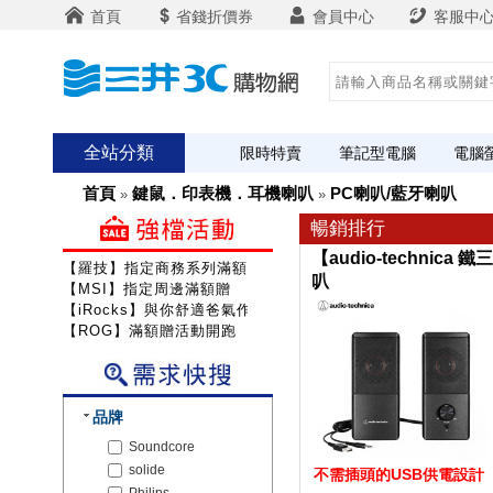
首頁
省錢折價券
會員中心
客服中
全站分類
限時特賣
筆記型電腦
電腦
首頁
鍵鼠．印表機．耳機喇叭
PC喇叭/藍牙喇叭
»
»
暢銷排行
【audio-technica 
【羅技】指定商務系列滿額送咖啡
叭
【MSI】指定周邊滿額贈
【iRocks】與你舒適爸氣作戰!
【ROG】滿額贈活動開跑
品牌
Soundcore
solide
不需插頭的USB供電設計