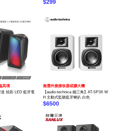
$299
臨其境
無需外接接收器或擴大機
0聲道 炫彩 LED 藍牙電
【audio-technica 鐵三角】AT-SP3X W
H 主動式監聽藍牙喇叭 白色
$6500