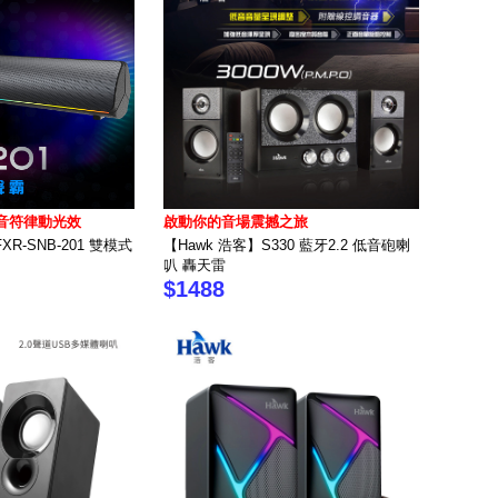
音符律動光效
啟動你的音場震撼之旅
FXR-SNB-201 雙模式
【Hawk 浩客】S330 藍牙2.2 低音砲喇
叭 轟天雷
$1488