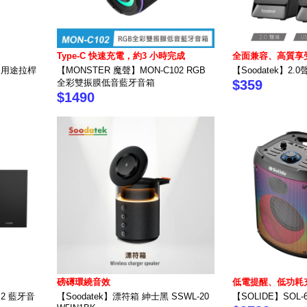
Type-C 快速充電，約3 小時完成
全面兼容、高質享
 多用途拉桿
【MONSTER 魔聲】MON-C102 RGB
【Soodatek】2.
全彩雙振膜低音藍牙音箱
$359
$1490
磅礡環繞音效
低電提醒、低功耗
M2 藍牙音
【Soodatek】漂符箱 紳士黑 SSWL-20
【SOLIDE】SOL