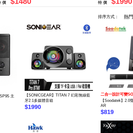
$1480
$1990
 價
特 價
排序方式：
熱
二合一設計可變SO
【SONICGEAR】TITAN 7 幻彩無線藍
-SP95 主
牙2.1多媒體音箱
【Soodatek】2.
AR
$1990
$819