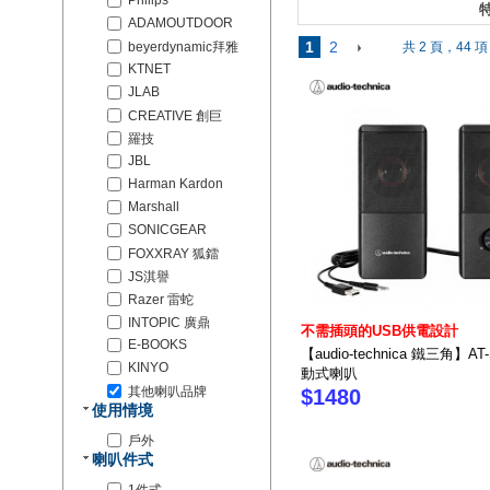
Philips
特
ADAMOUTDOOR
1
2
beyerdynamic拜雅
共 2 頁，44 項
KTNET
JLAB
CREATIVE 創巨
羅技
JBL
Harman Kardon
Marshall
SONICGEAR
FOXXRAY 狐鐳
JS淇譽
Razer 雷蛇
INTOPIC 廣鼎
不需插頭的USB供電設計
E-BOOKS
【audio-technica 鐵三角】AT
KINYO
動式喇叭
其他喇叭品牌
$1480
使用情境
戶外
喇叭件式