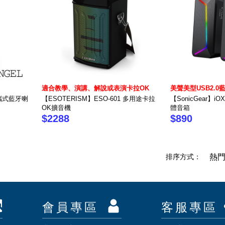
適合教學、演講、解說或表演卡拉OK
美聲美型USB2.0
 可攜式藍牙喇
【ESOTERISM】ESO-601 多用途卡拉
【SonicGear】i
OK擴音機
體音箱
$2288
$890
排序方式：
熱
會員專區
客服專區