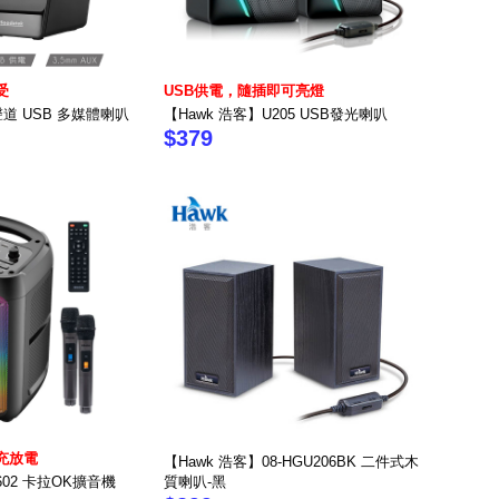
受
USB供電，隨插即可亮燈
0聲道 USB 多媒體喇叭
【Hawk 浩客】U205 USB發光喇叭
$379
充放電
【Hawk 浩客】08-HGU206BK 二件式木
-602 卡拉OK擴音機
質喇叭-黑