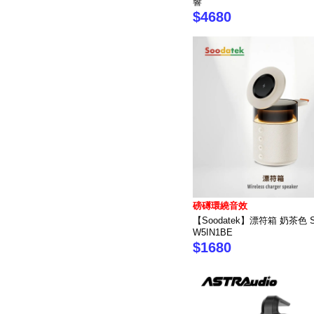
響
$4680
磅礡環繞音效
【Soodatek】漂符箱 奶茶色 S
W5IN1BE
$1680