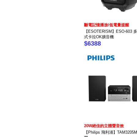
斷電記憶播放/低電量提醒
【ESOTERISM】ESO-603
式卡拉OK擴音機
$6388
20W絕佳的立體聲音效
【Philips 飛利浦】TAM3205