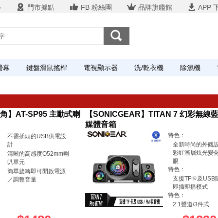
心
門市據點
FB 粉絲團
品牌旗艦館
APP 
螢幕
鍵盤滑鼠搖桿
電視顯示器
洗/乾衣機
除濕機
鐵三角】AT-SP95 主動式喇
【SONICGEAR】TITAN 7 幻彩無線藍
媒體音箱
特色：
不需插頭的USB供電設
計
全新時尚的外觀
彩虹漸層炫光變
清晰的高感度O52mm喇
眼
叭單元
特色：
簡單旋轉即可開啟電源
支援TF卡及USB
／調整音量
即插即播模式
特色：
2.1聲道/3件式