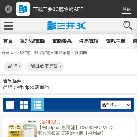
下載三井3C購物網APP
開啟
首頁
筆記型電腦
電腦螢幕
液晶電視
遊戲主機
鍵
首頁
»
生活家電．廚房家電
»
季節家電
»
除濕機
品牌
能源效率等級
查詢條件：
品牌：Whirlpool惠而浦
【福利良品】
【Whirlpool 惠而浦】DS242HCTW 12L
第六感智能清淨除濕機【福利品】