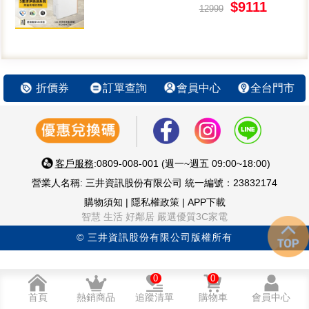
$9111
12999
折價券
訂單查詢
會員中心
全台門市
客戶服務
:0809-008-001 (週一~週五 09:00~18:00)
營業人名稱: 三井資訊股份有限公司 統一編號：23832174
購物須知
|
隱私權政策
|
APP下載
智慧 生活 好鄰居 嚴選優質3C家電
© 三井資訊股份有限公司版權所有
0
0
首頁
熱銷商品
追蹤清單
購物車
會員中心