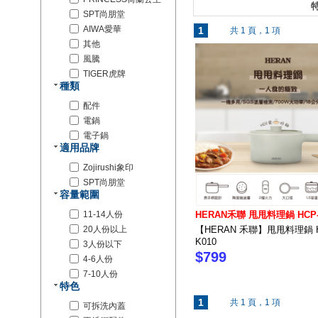
特
SPT尚朋堂
AIWA愛華
1
共 1 頁，1 項
其他
風騰
TIGER虎牌
種類
配件
電鍋
電子鍋
適用品牌
Zojirushi象印
SPT尚朋堂
容量範圍
11-14人份
HERAN禾聯 甩甩料理鍋 HCP-
20人份以上
【HERAN 禾聯】甩甩料理鍋 H
K010
3人份以下
$799
4-6人份
7-10人份
特色
1
共 1 頁，1 項
可拆洗內蓋