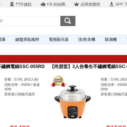
心
門市據點
FB 粉絲團
品牌旗艦館
APP 
螢幕
鍵盤滑鼠搖桿
電視顯示器
洗/乾衣機
除濕機
鋼電鍋SSC-055RD
【尚朋堂】3人份養生不鏽鋼電鍋SSC-
容量：0.54L (約3人份)
容量：0.54L (約
消耗功率：650W / 保溫
消耗功率：650W 
30W
30W
原裝進口熱磁式溫控
原裝進口熱磁式