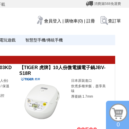
消費滿588免運費
下載
會員登入
|
購物車(0)
|
註冊
查訂單
電玩遊戲
智慧型手機/傳統手機
03KD
【TIGER 虎牌】10人份微電腦電子鍋JBV-
S18R
3人份)
日本原裝進口
/ 保溫
炊煮多種米飯，盡享美
味
溫控
厚釜鍋 1.7mm
0