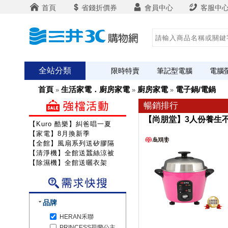
首頁
省錢折價券
會員中心
客服中
全站分類
限時特賣
筆記型電腦
電腦
首頁
生活家電．廚房家電
廚房家電
電子鍋/電鍋
»
»
»
暢銷排行
【尚朋堂】3人份養生不鏽
【Kuro 酷樂】糾爸唱一夏
【家電】8月換新季
【全館】風扇系列送矽膠隔熱組
【清淨機】全館送蠶絲涼被
【除濕機】全館送曬衣架
品牌
HERAN禾聯
PRINCESS荷蘭公主