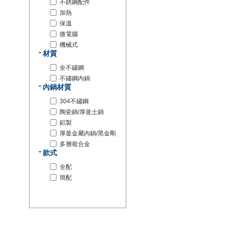
不銹鋼配件
加熱
保溫
微電腦
機械式
材質
全不鏽鋼
不鏽鋼內鍋
內鍋材質
304不鏽鋼
陶瓷鍋/厚釜土鍋
鋁製
厚釜金屬內鍋/黑金剛
多層複合金
款式
全配
簡配