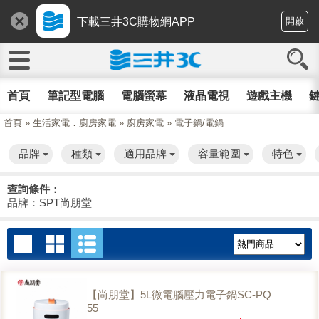
下載三井3C購物網APP
開啟
首頁
筆記型電腦
電腦螢幕
液晶電視
遊戲主機
鍵
首頁
»
生活家電．廚房家電
»
廚房家電
»
電子鍋/電鍋
品牌
種類
適用品牌
容量範圍
特色
查詢條件：
品牌：SPT尚朋堂
【尚朋堂】5L微電腦壓力電子鍋SC-PQ
55