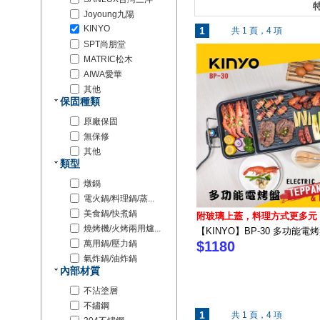
特
Joyoung九陽
KINYO
1
共 1 頁，4 項
SPT尚朋堂
MATRIC松木
AIWA愛華
其他
保固種類
原廠保固
無保修
其他
類型
燉鍋
電火鍋/料理鍋/蒸...
美食鍋/快煮鍋
附玻璃上蓋，料理方式更多元
燒烤機/火烤兩用爐...
【KINYO】BP-30 多功能電
萬用鍋/壓力鍋
$1180
氣炸鍋/油炸鍋
內部材質
不沾塗層
不鏽鋼
1
共 1 頁，4 項