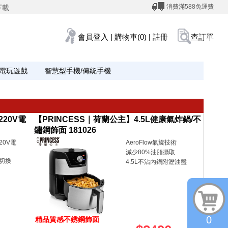
消費滿588免運費
下載
會員登入
|
購物車(0)
|
註冊
查訂單
電玩遊戲
智慧型手機/傳統手機
220V電
【PRINCESS｜荷蘭公主】4.5L健康氣炸鍋/不
鏽鋼飾面 181026
20V電
AeroFlow氣旋技術
減少80%油脂攝取
切換
4.5L不沾內鍋附瀝油盤
0
精品質感不銹鋼飾面