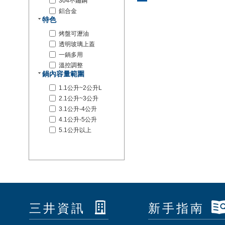
304不鏽鋼
鋁合金
特色
烤盤可瀝油
透明玻璃上蓋
一鍋多用
溫控調整
鍋內容量範圍
1.1公升~2公升L
2.1公升~3公升
3.1公升-4公升
4.1公升-5公升
5.1公升以上
三井資訊
新手指南