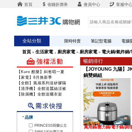
首頁
省錢折價券
會員中心
客服中
全站分類
限時特賣
筆記型電腦
電腦
首頁
生活家電．廚房家電
廚房家電
電火鍋/氣炸鍋
»
»
»
暢銷排行
【JOYOUNG 九陽】J
【Kuro 酷樂】糾爸唱一夏
鍋雙鍋組
【家電】8月換新季
【全館】風扇系列送矽膠隔熱組
【清淨機】全館送蠶絲涼被
【除濕機】全館送曬衣架
品牌
PRINCESS荷蘭公主
萬用鍋/壓力鍋/電子鍋/調
SANLUX台灣三洋