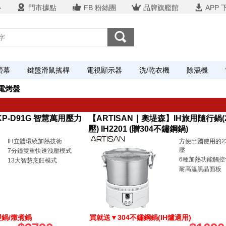
心
門市據點
FB 粉絲團
品牌旗艦館
APP 
螢幕
鍵盤滑鼠搖桿
電視顯示器
洗/乾衣機
除濕機
/電烤盤
KP-D91G 智慧萬用壓力
【ARTISAN｜奧堤森】IH旅用隨行鍋(
壓) IH2201 (贈304不鏽鋼鍋)
IH立體環繞加熱技術
方便出國使用的2
壓
7分鐘雙重快速洩壓模式
6種加熱功能觸控
13大智慧烹飪模式
耐高溫黑晶面板
理鍋/燉煮鍋
買就送▼304不鏽鋼鍋(IH爐適用)