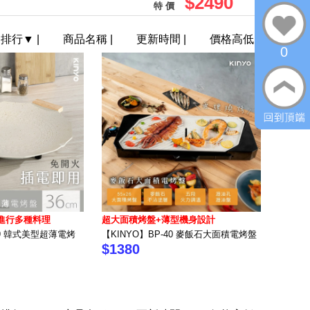
$2490
特 價
門排行
▼
|
商品名稱
|
更新時間
|
價格高低
0
進行多種料理
超大面積烤盤+薄型機身設計
69 韓式美型超薄電烤
【KINYO】BP-40 麥飯石大面積電烤盤
$1380