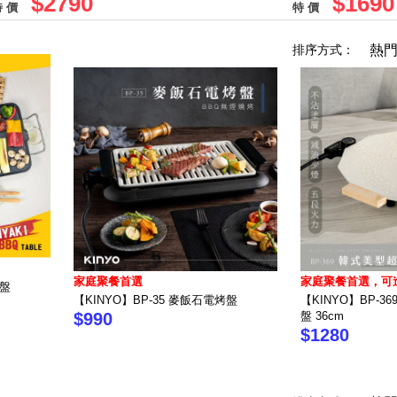
$2790
$1690
 價
特 價
排序方式：
熱
家庭聚餐首選
家庭聚餐首選，可
烤盤
【KINYO】BP-35 麥飯石電烤盤
【KINYO】BP-3
$990
盤 36cm
$1280