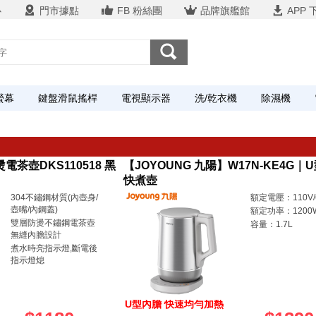
心
門市據點
FB 粉絲團
品牌旗艦館
APP 
螢幕
鍵盤滑鼠搖桿
電視顯示器
洗/乾衣機
除濕機
電茶壺DKS110518 黑
【JOYOUNG 九陽】W17N-KE4G｜
快煮壺
304不鏽鋼材質(內壺身/
額定電壓：110V/
壺嘴/內鋼蓋)
額定功率：1200
雙層防燙不鏽鋼電茶壺
容量：1.7L
無縫內膽設計
煮水時亮指示燈,斷電後
指示燈熄
U型內膽 快速均勻加熱