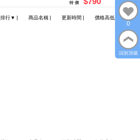
$790
特 價
門排行
▼
|
商品名稱
|
更新時間
|
價格高低
0