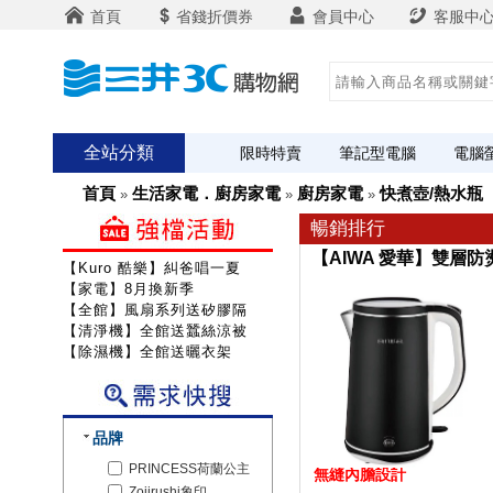
首頁
省錢折價券
會員中心
客服中
全站分類
限時特賣
筆記型電腦
電腦
首頁
生活家電．廚房家電
廚房家電
快煮壺/熱水瓶
»
»
»
暢銷排行
【AIWA 愛華】雙層防燙
【Kuro 酷樂】糾爸唱一夏
【家電】8月換新季
【全館】風扇系列送矽膠隔熱組
【清淨機】全館送蠶絲涼被
【除濕機】全館送曬衣架
品牌
PRINCESS荷蘭公主
無縫內膽設計
Zojirushi象印