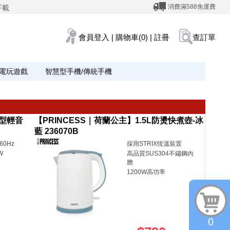
消費滿588免運費
下載
會員登入
|
購物車(0)
|
註冊
查訂單
電玩遊戲
智慧型手機/傳統手機
U型輕音
【PRINCESS｜荷蘭公主】1.5L防燙快煮壺-冰
藍 236070B
60Hz
採用STRIX恆溫裝置
W
高品質SUS304不鏽鋼內
膽
1200W高功率
0