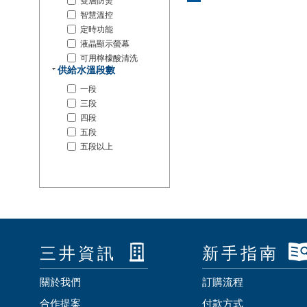
雙層防燙
智慧溫控
定時功能
液晶顯示螢幕
可用檸檬酸清洗
供給水溫段數
一段
三段
四段
五段
五段以上
三井資訊
新手指南
關於我們
訂購流程
合作提案
付款方式