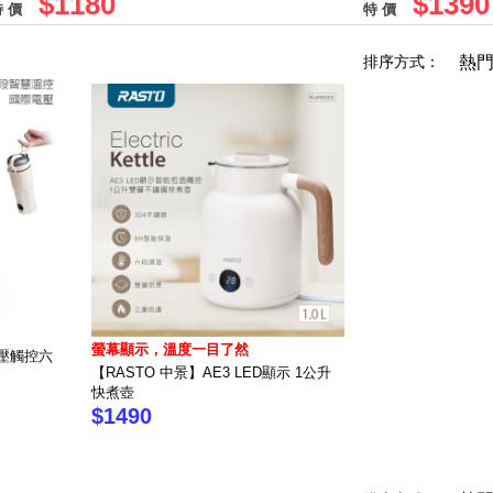
$1180
$1390
 價
特 價
排序方式：
熱
螢幕顯示，溫度一目了然
電壓觸控六
【RASTO 中景】AE3 LED顯示 1公升
快煮壺
$1490