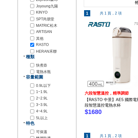
特
Joyoung九陽
KINYO
1
共 1 頁，2 項
SPT尚朋堂
MATRIC松木
ARTISAN
其他
RASTO
HERAN禾聯
種類
快煮壺
電熱水瓶
容量範圍
0.9L以下
1~1.9L
六段智慧溫控，精準調節
2~2.9L
【RASTO 中景】AE5 國際
3~3.9L
段智慧溫控電熱水杯
$1680
4~4.9L
5L以上
特色
可保溫
1
共 1 頁，2 項