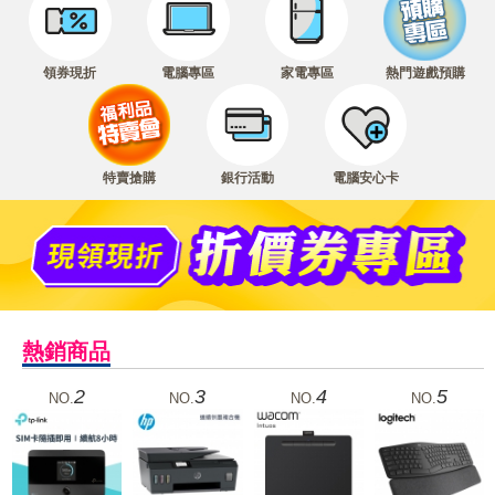
領券現折
電腦專區
家電專區
熱門遊戲預購
特賣搶購
銀行活動
電腦安心卡
熱銷商品
2
3
4
5
NO.
NO.
NO.
NO.