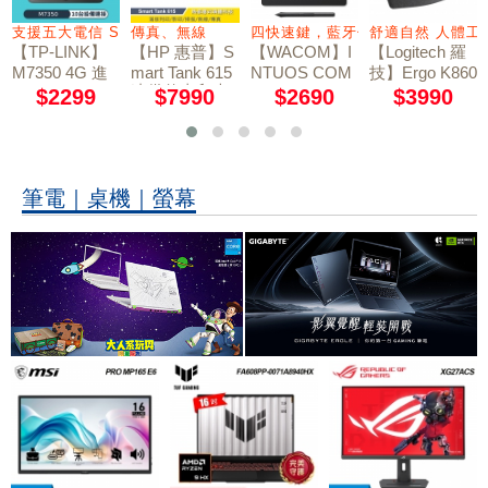
連接選擇
支援五大電信 SD卡
傳真、無線
四快速鍵，藍牙傳輸功能
舒適自然 人體
【TP-LINK】
【HP 惠普】S
【WACOM】I
【Logitech 羅
M7350 4G 進
mart Tank 615
NTUOS COM
技】Ergo K860
連供傳真印表
FORT SMALL
階版 LTE 行動
藍牙人體工學
$2299
$7990
$2690
$3990
繪圖板 CTL-41
機 All-in-One
Wi-Fi 分享器｜
鍵盤
00WL 藍牙版
英文版
黑
筆電｜桌機｜螢幕