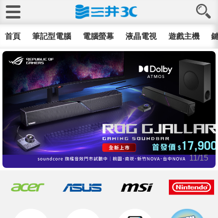
首頁
筆記型電腦
電腦螢幕
液晶電視
遊戲主機
鍵
11/15