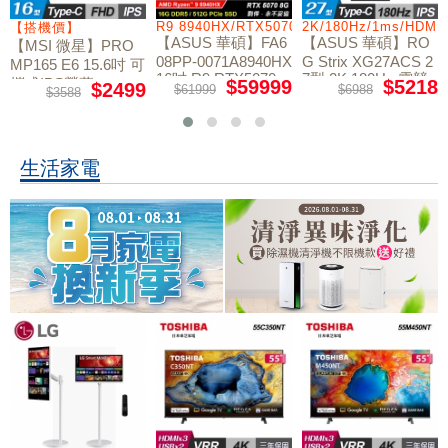
/RTX5060/W11
R9 8940HX/RTX5070/512GB/16G
2K/180Hz/1ms/HDMI
【搭機價】
【ASUS 華碩】FA6
【ASUS 華碩】RO
【MSI 微星】PRO
08PP-0071A8940HX
G Strix XG27ACS 2
MP165 E6 15.6吋 可
16吋 R9 RTX5070
7型 2K 180Hz 電競
攜式IPS螢幕
$59999
$5218
$2499
$61999
$6988
$3588
電競筆電
螢幕
生活家電