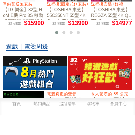
+好禮
單純配送無安裝
送壁掛(固定式)+安裝+好禮贈
送壁掛安裝+好禮
【LG 樂金】32型 H
【TOSHIBA 東芝】
【TOSHIBA 東芝】
oMIE機 Pro 3S 移動
55C350NT 55型 4K
REGZA 55型 4K QL
式智慧聯網螢幕組｜
Google TV 液晶顯示
ED Google TV 55M4
$15900
$13900
$14977
$15900
$19900
$19900
50NT液晶顯示器｜
單純配送
器｜含壁掛(固定式)
含壁掛(固定式)+安
+安裝
裝
遊戲｜電競周邊
電競真正的聲音
令人驚嘆的 89 公克
【Razer 雷蛇】Blac
【Logitech 羅技】G
kShark V2 X 黑鯊 電
502 X 高效能有線電
首頁
熱銷商品
追蹤清單
購物車
會員中心
競耳機 / 白色
競滑鼠 黑色
$1280
$1990
$2290
$2290
專為專業玩家打造