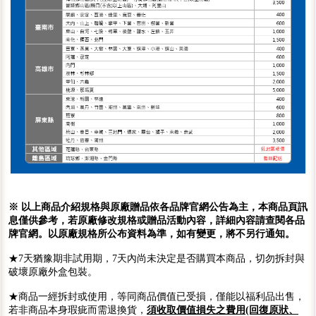
※ 以上商品介紹規格與原廠贈品依各品牌官網公告為主，本商品頁訊
息僅供參考，若原廠修改規格或贈品活動內容，詳細內容請查閱各品
牌官網。以原廠規格所公布資料為準，如有變更，將不另行通知。
★7天猶豫期非試用期，7天內尚未決定是否購買本商品，切勿拆封與
破壞原廠外盒包裝。
★商品一經拆封或使用，等同商品價值已受損，僅能以福利品出售，
若非商品本身瑕疵而需退換貨，
須收取價值損失之費用(回復原狀、