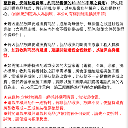
整新費、安裝配送費等，約商品售價的10~30%不等之費用)
，請先確
認訂購商品無誤，再行開機/使用，以免影響您的權利，祝您購物順
心。
(如原廠判定為人為損壞，本公司有權拒絕退換貨申請)
★若因產品故障要退換貨商品，必須為無髒汙、無損傷之狀態且包裝
完整（含商品主機、包裝內外盒不得刮傷破損，配件/隨附文件與贈品
不得缺件）。
★若因新品故障要退換貨商品，新品瑕疵判斷將由原廠工程人員檢
測。
如對收到商品有疑慮，建議開箱過程全程錄影，以確保自身權
益。
★如需施工團隊特殊配送或安裝的大型家電（電視、冷氣、冰箱、洗
衣機等）收到消費者付款之訂單需求後，將會派發給運送與施工團
隊，當派單完成後，訂單狀態為出貨中，此狀態不一定是實際完成出
貨，僅代表發單至施工團隊，實際以施工團隊與訂購者電話約裝的內
容為主。 在3-5天工作天內，施工廠商將進行聯絡之約裝動作。
★遊戲片(含軟體)商品一經拆封視同購買，無法退換貨。
★遊戲主機與配件一經拆封，若非新品瑕疵、故障不良，仍堅持退貨
將酌收兩成～五成包裝復原整新費。
※對於遊戲主機與遊戲片商品(含軟體)有任何疑問，請先不要拆封，
試玩，請儘速向客服反應。