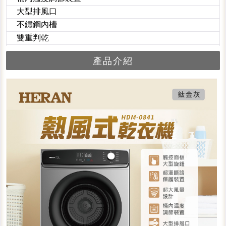
大型排風口
不鏽鋼內槽
雙重判乾
產品介紹