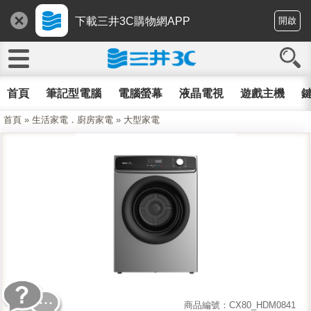
下載三井3C購物網APP
開啟
首頁
筆記型電腦
電腦螢幕
液晶電視
遊戲主機
鍵
首頁
»
生活家電．廚房家電
»
大型家電
商品編號：CX80_HDM0841