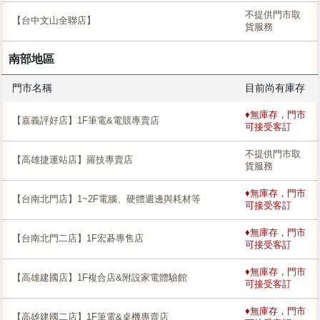
不提供門市取
【台中文山全聯店】
貨服務
南部地區
門市名稱
目前尚有庫存
♦無庫存，門市
【嘉義評好店】1F筆電&電競專賣店
可接受客訂
不提供門市取
【高雄捷運站店】羅技專賣店
貨服務
♦無庫存，門市
【台南北門店】1~2F電腦、硬體週邊與耗材等
可接受客訂
♦無庫存，門市
【台南北門二店】1F宏碁專售店
可接受客訂
♦無庫存，門市
【高雄建國店】1F複合店&附設家電體驗館
可接受客訂
♦無庫存，門市
【高雄建國二店】1F筆電&桌機專賣店