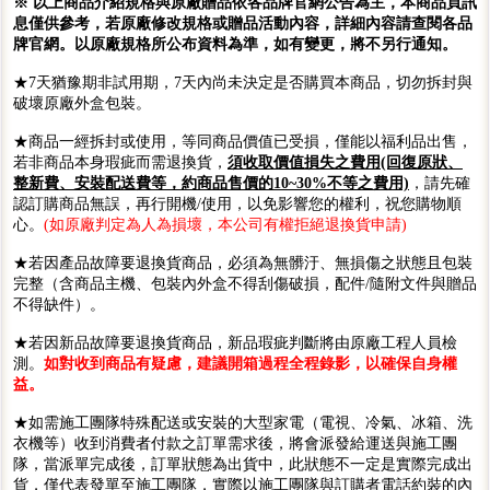
※ 以上商品介紹規格與原廠贈品依各品牌官網公告為主，本商品頁訊
息僅供參考，若原廠修改規格或贈品活動內容，詳細內容請查閱各品
牌官網。以原廠規格所公布資料為準，如有變更，將不另行通知。
★7天猶豫期非試用期，7天內尚未決定是否購買本商品，切勿拆封與
破壞原廠外盒包裝。
★商品一經拆封或使用，等同商品價值已受損，僅能以福利品出售，
若非商品本身瑕疵而需退換貨，
須收取價值損失之費用(回復原狀、
整新費、安裝配送費等，約商品售價的10~30%不等之費用)
，請先確
認訂購商品無誤，再行開機/使用，以免影響您的權利，祝您購物順
心。
(如原廠判定為人為損壞，本公司有權拒絕退換貨申請)
★若因產品故障要退換貨商品，必須為無髒汙、無損傷之狀態且包裝
完整（含商品主機、包裝內外盒不得刮傷破損，配件/隨附文件與贈品
不得缺件）。
★若因新品故障要退換貨商品，新品瑕疵判斷將由原廠工程人員檢
測。
如對收到商品有疑慮，建議開箱過程全程錄影，以確保自身權
益。
★如需施工團隊特殊配送或安裝的大型家電（電視、冷氣、冰箱、洗
衣機等）收到消費者付款之訂單需求後，將會派發給運送與施工團
隊，當派單完成後，訂單狀態為出貨中，此狀態不一定是實際完成出
貨，僅代表發單至施工團隊，實際以施工團隊與訂購者電話約裝的內