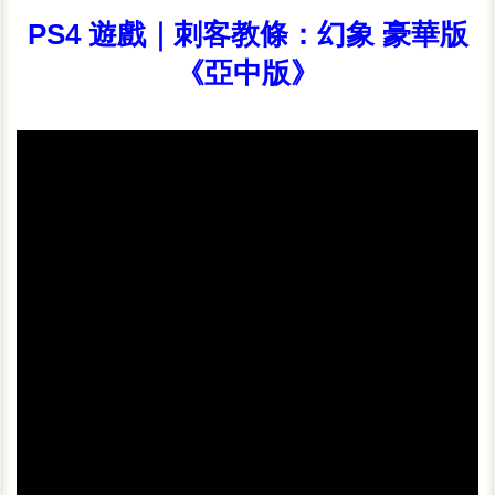
PS4 遊戲｜刺客教條：幻象 豪華版
《亞中版》