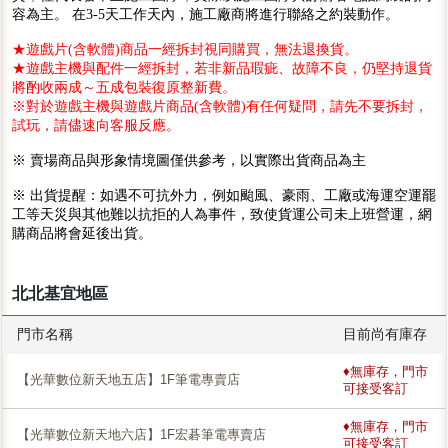
容為主。 在3-5天工作天內，施工廠商將進行聯絡之約裝動作。
★遊戲片(含軟體)商品一經拆封視同購買，無法退換貨。
★遊戲主機與配件一經拆封，若非新品瑕疵、故障不良，仍堅持退貨
將酌收兩成～五成包裝復原整新費。
※對於遊戲主機與遊戲片商品(含軟體)有任何疑問，請先不要拆封，
試玩，請儘速向客服反應。
※ 賣場商品與形象情境圖僅供參考，以實際出貨商品為主
※ 出貨提醒：如遇不可抗外力，例如颱風、豪雨、工廠或海運空運罷
工等天災與其他難以抗拒的人為事件，致使貨運公司未上班營運，網
購商品將會延後出貨。
北北基宜地區
門市名稱
目前尚有庫存
♦無庫存，門市
【光華數位新天地五店】1F筆電專賣店
可接受客訂
♦無庫存，門市
【光華數位新天地六店】1F宏碁筆電專賣店
可接受客訂