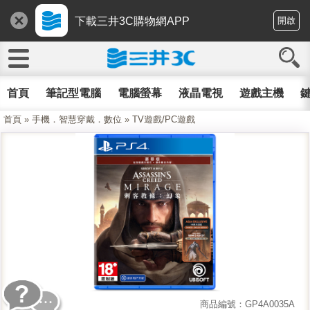
下載三井3C購物網APP
開啟
首頁
筆記型電腦
電腦螢幕
液晶電視
遊戲主機
鍵
首頁
»
手機．智慧穿戴．數位
»
TV遊戲/PC遊戲
商品編號：GP4A0035A