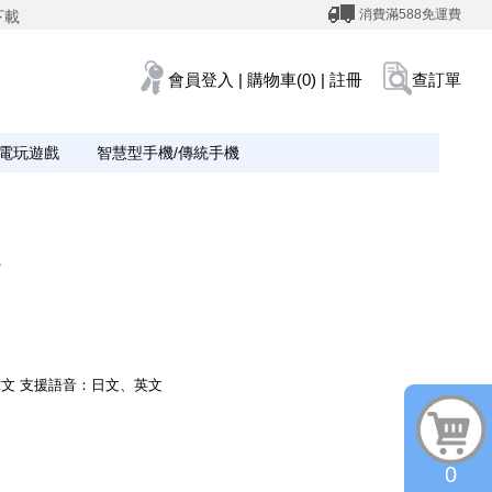
消費滿588免運費
下載
會員登入
|
購物車(0)
|
註冊
查訂單
電玩遊戲
智慧型手機/傳統手機
》
文 支援語音：日文、英文
0