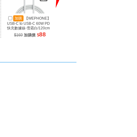
加購
【WEPHONE】
加購
【SANJING 三
加
USB-C to USB-C 60W PD
井】1A3C 100W 氮化鎵充
井】RP
快充數據線-雪霜白/120cm
電器 黑色
源 100
88
899
$169
加購價
$
$1699
加購價
$
$99