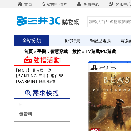
首頁
省錢折價券
會員中心
客服中
全站分類
限時特賣
筆記型電腦
電腦
首頁
手機．智慧穿戴．數位
TV遊戲/PC遊戲
»
»
【MCK】現時買一送一
【SANJING 三井】兩件88折
【GARMIN】限時特價
無資料