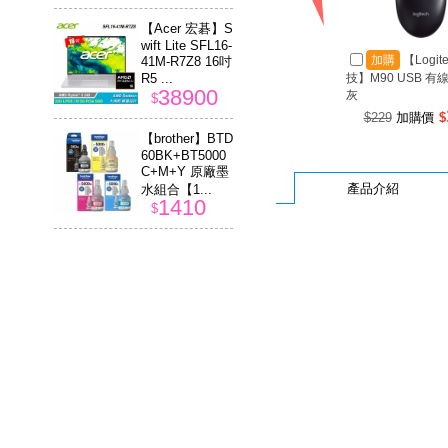
【Acer 宏碁】S
wift Lite SFL16-
加購
【Logit
41M-R7Z8 16吋
R5 ...
技】M90 USB 有
38900
灰
$
$229
加購價
$
【brother】BTD
60BK+BT5000
C+M+Y 原廠墨
產品介紹
水組合【1...
1410
$