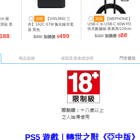
ech 羅
加購
【SANJING 三
加購
【WEPHONE】
USB-C to USB-C 60W PD
線滑鼠 黑
井】1A2C 67W 氮化鎵充電
快充數據線-夜幕黑/120cm
器 黑色
88
188
499
$169
加購價
$
$990
加購價
$
商品規格
保固及退換貨說明
門市貨況
PS5 遊戲｜轉世之獸《亞中版》