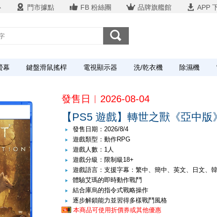
心
門市據點
FB 粉絲團
品牌旗艦館
APP 
螢幕
鍵盤滑鼠搖桿
電視顯示器
洗/乾衣機
除濕機
發售日︱2026-08-04
【PS5 遊戲】轉世之獸《亞中版
發售日期：2026/8/4
遊戲類型：動作RPG
遊戲人數：1人
遊戲分級：限制級18+
遊戲語言：支援字幕：繁中、簡中、英文、日文、韓
體驗艾瑪的即時動作戰鬥
結合庫烏的指令式戰略操作
逐步解鎖能力並習得多樣戰鬥風格
本商品可使用折價券或其他優惠