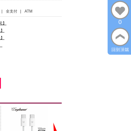
| 全支付
| ATM
0
0元】
元】
元】
】