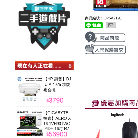
商品編號：GP5A2191
【HP 惠普】DJ
-UIA 4925 功能
複合機
3790
$
【GIGABYTE
技嘉】AERO X
16 1VH93TWC
94DH 16吋 R7
56900
...
$