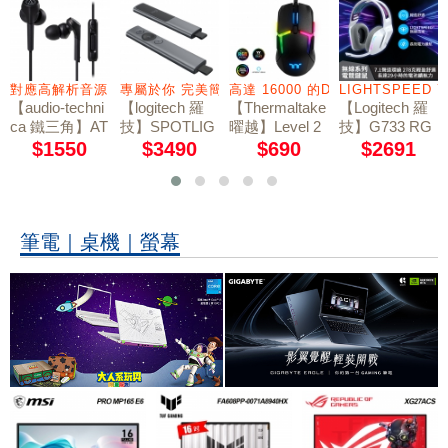
2
對應高解析音源
專屬於你 完美簡報
高達 16000 的DPI值感測器
LIGHTSPEED 
【audio-techni
【logitech 羅
【Thermaltake
【Logitech 羅
ca 鐵三角】AT
技】SPOTLIG
曜越】Level 2
技】G733 RG
H-CKS550XiS
HT簡報器-質
0 RGB 電競滑
B炫光無線電
$1550
$3490
$690
$2691
線控通話 耳道
感灰
鼠
競耳機麥克風 /
式耳機 / 黑
極光白
筆電｜桌機｜螢幕