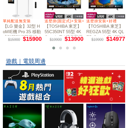
+好禮
單純配送無安裝
送壁掛(固定式)+安裝+好禮贈
送壁掛安裝+好禮
【LG 樂金】32型 H
【TOSHIBA 東芝】
【TOSHIBA 東芝】
oMIE機 Pro 3S 移動
55C350NT 55型 4K
REGZA 55型 4K QL
式智慧聯網螢幕組｜
Google TV 液晶顯示
ED Google TV 55M4
$15900
$13900
$14977
$15900
$19900
$19900
50NT液晶顯示器｜
單純配送
器｜含壁掛(固定式)
含壁掛(固定式)+安
+安裝
裝
遊戲｜電競周邊