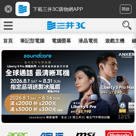
下載三井3C購物網APP
開啟
首頁
筆記型電腦
電腦螢幕
液晶電視
遊戲主機
鍵
12/15