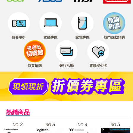
領券現折
電腦專區
家電專區
熱門遊戲預購
特賣搶購
銀行活動
電腦安心卡
熱銷商品
2
3
4
5
NO.
NO.
NO.
NO.