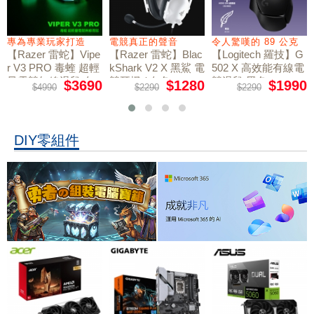
專為專業玩家打造
電競真正的聲音
令人驚嘆的 89 公克
【Razer 雷蛇】Vipe
【Razer 雷蛇】Blac
【Logitech 羅技】G
r V3 PRO 毒蝰 超輕
kShark V2 X 黑鯊 電
502 X 高效能有線電
量電競無線滑鼠 白
競耳機 / 白色
競滑鼠 黑色
$3690
$1280
$1990
$4990
$2290
$2290
色
DIY零組件