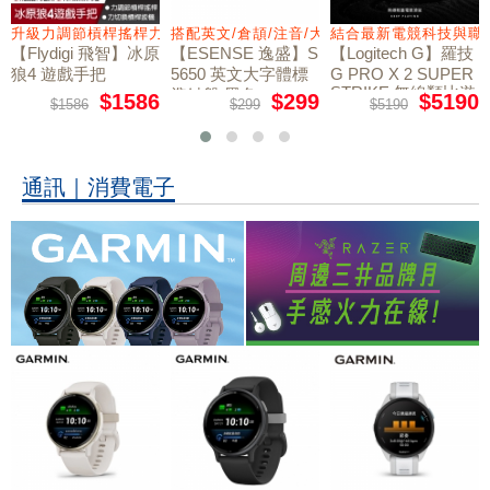
量鼠墊
升級力調節槓桿搖桿力切換扳機
搭配英文/倉頡/注音/大易
結合最新電競科技與職
【Flydigi 飛智】冰原
【ESENSE 逸盛】S
【Logitech G】羅技
狼4 遊戲手把
5650 英文大字體標
G PRO X 2 SUPER
STRIKE 無線類比遊
準鍵盤 黑色
$1586
$299
$5190
$1586
$299
$5190
戲滑鼠
通訊｜消費電子