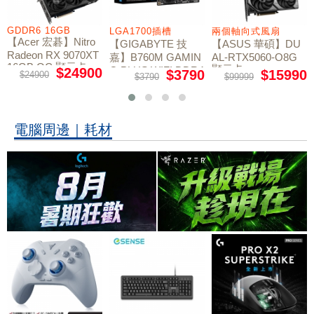
GDDR6 16GB
LGA1700插槽
兩個軸向式風扇
【Acer 宏碁】Nitro
【GIGABYTE 技
【ASUS 華碩】DU
Radeon RX 9070XT
嘉】B760M GAMIN
AL-RTX5060-O8G
16GB OC 顯示卡
顯示卡
G PLUS WIFI DDR4
$24900
$3790
$15990
$24900
$3790
$99999
主機板
電腦周邊｜耗材