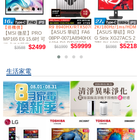
/RTX5060/W11
R9 8940HX/RTX5070/512GB/16G
2K/180Hz/1ms/HDMI
【搭機價】
【ASUS 華碩】FA6
【ASUS 華碩】RO
【MSI 微星】PRO
08PP-0071A8940HX
G Strix XG27ACS 2
MP165 E6 15.6吋 可
16吋 R9 RTX5070
7型 2K 180Hz 電競
攜式IPS螢幕
$59999
$5218
$2499
$61999
$6988
$3588
電競筆電
螢幕
生活家電