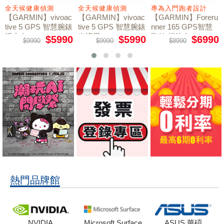
全天候健康偵測
全天候健康偵測
專為入門跑者設計
【GARMIN】vivoac
【GARMIN】vivoac
【GARMIN】Foreru
tive 5 GPS 智慧腕錶
tive 5 GPS 智慧腕錶
nner 165 GPS智慧
活力白
光譜黑
跑錶 暢快白
$5990
$5990
$6990
$9990
$9990
$8990
熱門品牌館
NVIDIA
Microsoft Surface
ASUS 華碩