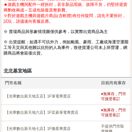
★遊戲主機與配件一經拆封，若非新品瑕疵、故障不良，仍堅持退貨
將酌收兩成～五成包裝復原整新費。
※對於遊戲主機與遊戲片商品(含軟體)有任何疑問，請先不要拆封，
試玩，請儘速向客服反應。
※ 賣場商品與形象情境圖僅供參考，以實際出貨商品為主
※ 出貨提醒：如遇不可抗外力，例如颱風、豪雨、工廠或海運空運罷
工等天災與其他難以抗拒的人為事件，致使貨運公司未上班營運，網
購商品將會延後出貨。
北北基宜地區
門市名稱
目前尚有庫存
♦無庫存，門市
【光華數位新天地五店】1F筆電專賣店
可接受客訂
♦無庫存，門市
【光華數位新天地六店】1F宏碁筆電專賣店
可接受客訂
不提供門市取
【光華數位新天地七店】1F微星專賣店
貨服務