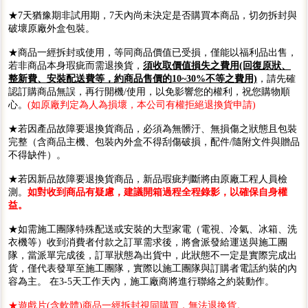
★7天猶豫期非試用期，7天內尚未決定是否購買本商品，切勿拆封與
破壞原廠外盒包裝。
★商品一經拆封或使用，等同商品價值已受損，僅能以福利品出售，
若非商品本身瑕疵而需退換貨，
須收取價值損失之費用(回復原狀、
整新費、安裝配送費等，約商品售價的10~30%不等之費用)
，請先確
認訂購商品無誤，再行開機/使用，以免影響您的權利，祝您購物順
心。
(如原廠判定為人為損壞，本公司有權拒絕退換貨申請)
★若因產品故障要退換貨商品，必須為無髒汙、無損傷之狀態且包裝
完整（含商品主機、包裝內外盒不得刮傷破損，配件/隨附文件與贈品
不得缺件）。
★若因新品故障要退換貨商品，新品瑕疵判斷將由原廠工程人員檢
測。
如對收到商品有疑慮，建議開箱過程全程錄影，以確保自身權
益。
★如需施工團隊特殊配送或安裝的大型家電（電視、冷氣、冰箱、洗
衣機等）收到消費者付款之訂單需求後，將會派發給運送與施工團
隊，當派單完成後，訂單狀態為出貨中，此狀態不一定是實際完成出
貨，僅代表發單至施工團隊，實際以施工團隊與訂購者電話約裝的內
容為主。 在3-5天工作天內，施工廠商將進行聯絡之約裝動作。
★遊戲片(含軟體)商品一經拆封視同購買，無法退換貨。