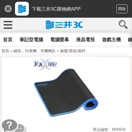
下載三井3C購物網APP
開啟
首頁
筆記型電腦
電腦螢幕
液晶電視
遊戲主機
鍵
首頁
»
鍵鼠．印表機．耳機喇叭
»
鍵盤/滑鼠/搖桿
商品編號：M00934