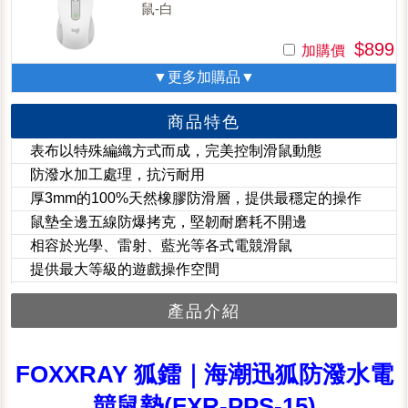
鼠-白
$899
加購價
▼更多加購品▼
商品特色
表布以特殊編織方式而成，完美控制滑鼠動態
防潑水加工處理，抗污耐用
厚3mm的100%天然橡膠防滑層，提供最穩定的操作
鼠墊全邊五線防爆拷克，堅韌耐磨耗不開邊
相容於光學、雷射、藍光等各式電競滑鼠
提供最大等級的遊戲操作空間
產品介紹
FOXXRAY 狐鐳｜海潮迅狐防潑水電
競鼠墊(FXR-PPS-15)