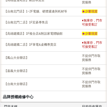
【高雄捷運站店】羅技專賣店
貨服務
【台南北門店】1~2F電腦、硬體週邊與耗材等
★少量現貨
♦無庫存，門市
【台南北門二店】1F宏碁專售店
可接受客訂
【高雄建國店】1F複合店&附設家電體驗館
★少量現貨
♦無庫存，門市
【高雄建國二店】1F筆電&桌機專賣店
可接受客訂
不提供門市取
【鳳山大全聯店】
貨服務
不提供門市取
【嘉義大全聯店】
貨服務
不提供門市取
【台南大全聯店】
貨服務
品牌授權維修中心
門市名稱
目前尚有庫存