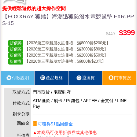
提供輕鬆遊戲的超大操作空間
【FOXXRAY 狐鐳】海潮迅狐防潑水電競鼠墊 FXR-PP
S-15
$399
$449
折價券
【2026第三季新朋友註冊禮，滿8000折$200元】
折價券
【2026第三季新朋友註冊禮，滿3000折$80元】
折價券
【2026第三季新朋友註冊禮，滿2000折$50元】
折價券
【2026第三季新朋友註冊禮，滿800折$20元】
付款說明
產品規格
退換貨
門市貨況
取貨方式
門市取貨 / 宅配到府
ATM匯款 / 刷卡 / Pi 錢包 / AFTEE / 全支付 / LINE
付款方式
Pay
刷卡分期
回饋金
可獲得$1點回饋金
▲本商品可使用折價券或其他優惠
折價券