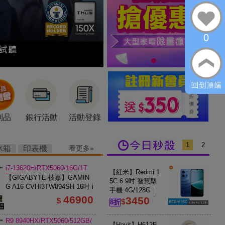
0
利品
銀行活動
活動登錄
1
2
冰箱
印表機
看更多
i7-13620H/RTX5060/16G/1T
【紅米】Redmi 1
B/W11
【GIGABYTE 技嘉】GAMIN
5C 6.9吋 智慧型
G A16 CVHI3TW894SH 16吋 i
手機 4G/128G｜
7 RTX5060 電競筆電 鋼鐵黑
46900
3450
月光藍
$
$
8折
R9 8940HX/RTX5060/512GB/
【Havit】H612B