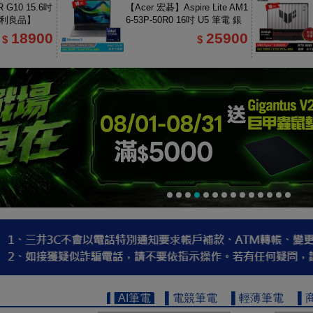
 G10 15.6吋
【Acer 宏碁】Aspire Lite AM1
福利良品】
6-53P-50R0 16吋 U5 筆電 銀
色
18900
25900
$
$
▌AI筆電
▌電競筆電
▌輕薄筆電
▌