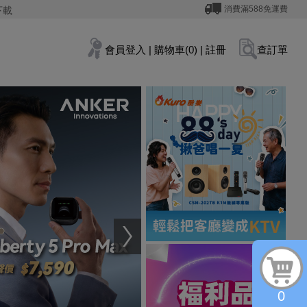
消費滿588免運費
下載
會員登入
|
購物車(0)
|
註冊
查訂單
0