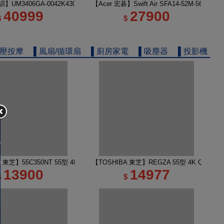
電
】UM3406GA-0042K430H 14吋 R5 AI筆電 玉石黑
【Acer 宏碁】Swift Air SFA14-52M-56KA
40999
27900
$
$
舒壓按摩
▌風扇/循環扇
▌廚房家電
▌吸塵器
▌投影機
 TV 50M450NT液晶顯示器｜含壁掛安裝
A 東芝】55C350NT 55型 4K Google TV 液晶顯示器｜含壁掛(固定式)+安裝
【TOSHIBA 東芝】REGZA 55型 4K QLED
13900
14977
$
$