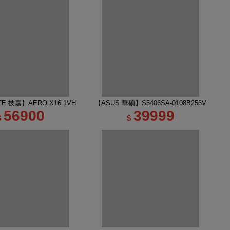
吋 R7 RTX5060 AI電競筆電｜太空灰
TE 技嘉】AERO X16 1VH93TWC94DH 16吋 R7 RTX5060 AI電競筆電｜幻月
【ASUS 華碩】S5406SA-0108B256V 14吋 
56900
39999
$
$