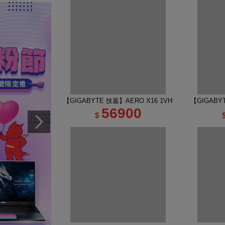
【GIGABYTE 技嘉】AERO X16 1VH93TWC94AH 16
【GIGABY
56900
$