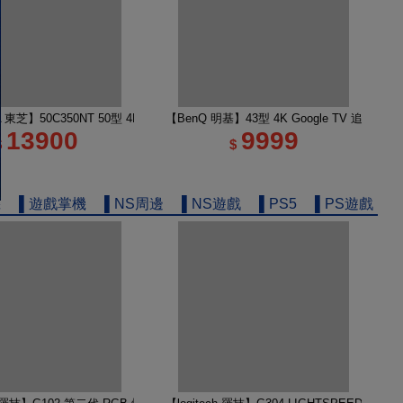
e TV 65M450NT液晶顯示器｜含壁掛安裝+架子
A 東芝】50C350NT 50型 4K Google TV 液晶顯示器｜含基本安裝
【BenQ 明基】43型 4K Google TV 追劇護
13900
9999
$
$
機
▌遊戲掌機
▌NS周邊
▌NS遊戲
▌PS5
▌PS遊戲