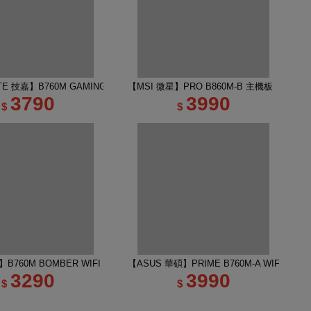
E 技嘉】B760M GAMING PLUS WIFI DDR4 主機板
【MSI 微星】PRO B860M-B 主機板
3790
3990
$
$
B760M BOMBER WIFI DDR5 INTEL主機板
【ASUS 華碩】PRIME B760M-A WIFI-CSM
3290
3990
$
$