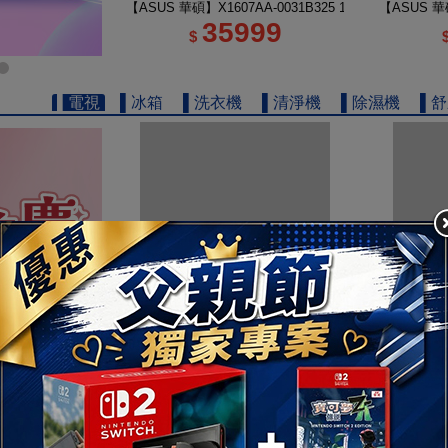
【ASUS 華碩】X1607AA-0031B325 16吋 U5 輕薄AI筆
【ASUS 華碩
35999
$
▌電視
▌冰箱
▌洗衣機
▌清淨機
▌除濕機
▌
【TOSHIBA 東芝】REGZA 50型 4K QLED Google
【TOSHIB
16900
$