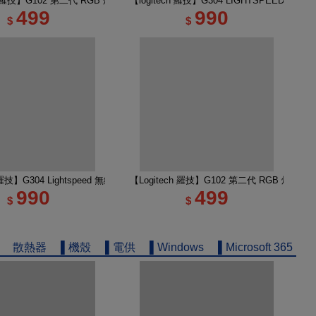
無線類比遊戲滑鼠
ch 羅技】G102 第二代 RGB 炫彩遊戲滑鼠 黑
【logitech 羅技】G304 LIGHTSPEED 
499
990
$
$
輕量化遊戲滑鼠 黑色
h 羅技】G304 Lightspeed 無線電競遊戲滑鼠 莫藍紫
【Logitech 羅技】G102 第二代 RGB 炫彩遊
990
499
$
$
散熱器
▌機殼
▌電供
▌Windows
▌Microsoft 365