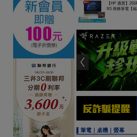
【HP 惠普】255R
R3 商務筆電【
▌筆電｜桌機｜螢幕