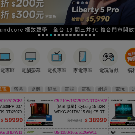
筆電專區
電腦螢幕
電視專區
家電專區
電玩遊戲
福
筆電
螢幕
桌機
鍵鼠
電競
電視
網通
電玩
5070/512GB/
C5-210H/16G/512G/RTX5060/
W11
608PP-007
【MSI 微星】Cyborg 15 B2R
R9 RTX5070
WFKG-891TW 15.6吋 C5 RT
X5060 電競筆電
59999
38999
$
$49900
$
12G/UHD/W11
U5-115U/16G/512G/W11