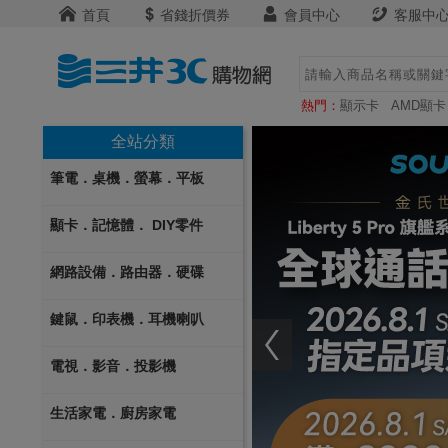
首頁
省錢折價券
會員中心
客服中
熱門：
顯示卡
AMD顯卡
全站分類
筆電．桌機．螢幕．平板
顯卡．記憶體． DIY零件
網路設備．路由器．硬碟
鍵鼠．印表機．耳機喇叭
電視．影音．投影機
生活家電．廚房家電