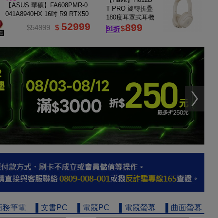
16G
【ASUS 華碩】FA608PMR-0
T PRO 旋轉折疊
041A8940HX 16吋 R9 RTX50
180度耳罩式耳機
60 電競筆電
52999
899
｜米白
$54999
$
$
91折
商務筆電
▌文書PC
▌電競PC
▌電競螢幕
▌曲面螢幕