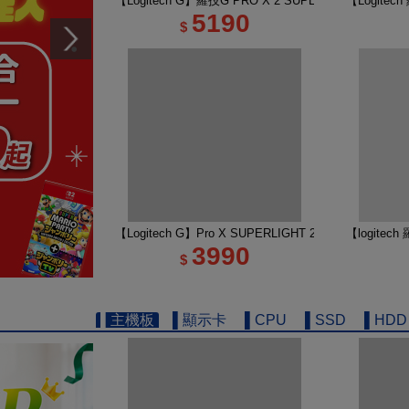
【Logitech G】羅技G PRO X 2 SUPERSTRIKE 
【Logite
5190
$
【Logitech G】Pro X SUPERLIGHT 2 DEX 無線
【logitec
3990
$
▌主機板
▌顯示卡
▌CPU
▌SSD
▌HDD