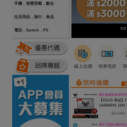
手機．智慧穿戴．數位
生活用品．旅行．食品
電玩．Switch．PS
線上估價
領券現折
R9 8940HX/RTX
16G
【ASUS 華碩】FA
1A8940HX 16吋 
電競筆電
$61999
R3-7335U/8G/5