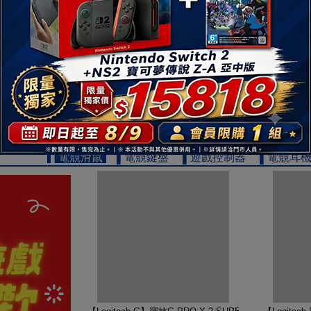
【TOSHIBA 東芝】REGZA 65型 4K QLED Googl
【TOSHIB
19999
$
▌電競滑鼠
▌電競鍵盤
▌遊戲控制器
▌電競耳