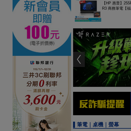
【HP 惠普】255R
R3 商務筆電【
▌筆電｜桌機｜螢幕