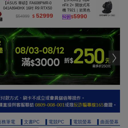
16G
【ASUS 華碩】FA608PMR-0
nFit 2+ 開放式耳
041A8940HX 16吋 R9 RTX50
機 T921｜岩黑色
60 電競筆電
52999
5990
$54999
$
$
92折
商務筆電
▌文書PC
▌電競PC
▌電競螢幕
▌曲面螢幕