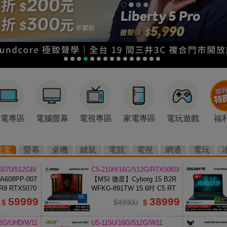
筆電專區
電腦螢幕
電視專區
家電專區
電玩遊戲
福
筆電
螢幕
桌機
鍵鼠
電競
電視
網通
電玩
5070/512GB/
C5-210H/16G/512G/RTX5060/
W11
608PP-007
【MSI 微星】Cyborg 15 B2R
R9 RTX5070
WFKG-891TW 15.6吋 C5 RT
X5060 電競筆電【福利良品】
59999
38999
$
$49900
$
12G/UHD/W11
U5-115U/16G/512G/W11