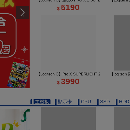
【Logitech G】羅技G PRO X 2 SUPERSTRIKE 
【Logite
5190
$
【Logitech G】Pro X SUPERLIGHT 2 DEX 無線
【logitec
3990
$
▌主機板
▌顯示卡
▌CPU
▌SSD
▌HDD