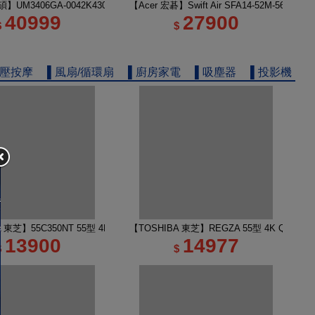
電
】UM3406GA-0042K430H 14吋 R5 AI筆電 玉石黑
【Acer 宏碁】Swift Air SFA14-52M-56KA
40999
27900
$
$
舒壓按摩
▌風扇/循環扇
▌廚房家電
▌吸塵器
▌投影機
 TV 50M450NT液晶顯示器｜含壁掛安裝
A 東芝】55C350NT 55型 4K Google TV 液晶顯示器｜含壁掛(固定式)+安裝
【TOSHIBA 東芝】REGZA 55型 4K QLED
13900
14977
$
$