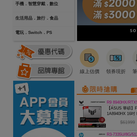
手機．智慧穿戴．數位
生活用品．旅行．食品
電玩．Switch．PS
線上估價
領券現折
R9 8940HX/RTX
16G
【ASUS 華碩】FA
1A8940HX 16吋 
電競筆電
$61999
R3-7335U/8G/5