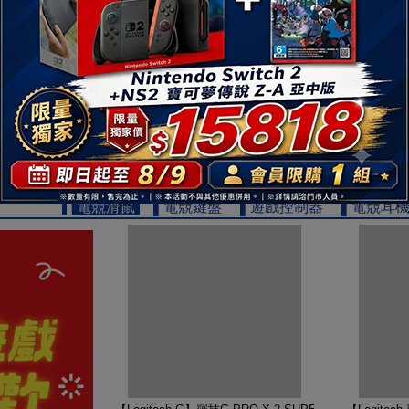
【TOSHIBA 東芝】REGZA 65型 4K QLED Googl
【TOSHIB
19999
$
▌電競滑鼠
▌電競鍵盤
▌遊戲控制器
▌電競耳