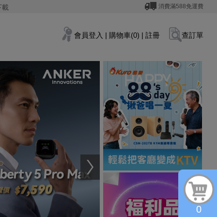
消費滿588免運費
下載
會員登入
|
購物車(0)
|
註冊
查訂單
0