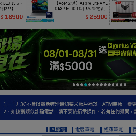
 G10 15.6吋
【Acer 宏碁】Aspire Lite AM1
福利良品】
6-53P-50R0 16吋 U5 筆電 銀
色
18900
25900
$
$
▌AI筆電
▌電競筆電
▌輕薄筆電
▌