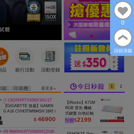
0
利品
銀行活動
活動登錄
1
2
冰箱
印表機
看更多
i7-13620H/RTX5060/16G/1T
【iRocks】K71M
B/W11
【GIGABYTE 技嘉】GAMIN
RGB 背光 機械
G A16 CVHI3TW894SH 16吋 i
式鍵盤 白色紅軸
7 RTX5060 電競筆電 鋼鐵黑
46900
2199
$
$
92折
R9 8940HX/RTX5060/512GB/
【SHOKZ】Ope