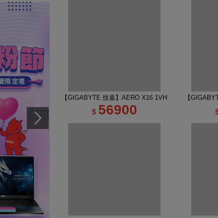
【GIGABYTE 技嘉】AERO X16 1VH93TWC94AH 16
【GIGABY
56900
$