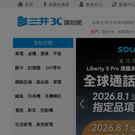
首頁
省錢折價券
會員中心
客服中
熱門：
顯示卡
AMD顯卡
全站分類
筆電．桌機．螢幕．平板
顯卡．記憶體． DIY零件
網路設備．路由器．硬碟
鍵鼠．印表機．耳機喇叭
電視．影音．投影機
生活家電．廚房家電