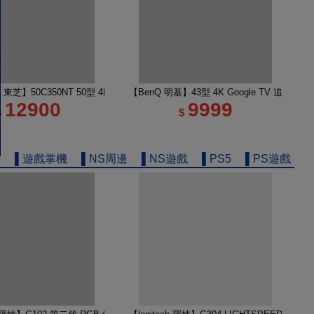
e TV 65M450NT液晶顯示器｜含壁掛安裝+架子
A 東芝】50C350NT 50型 4K Google TV 液晶顯示器｜含基本安裝
【BenQ 明基】43型 4K Google TV 追劇護
12900
9999
$
$
機
▌遊戲掌機
▌NS周邊
▌NS遊戲
▌PS5
▌PS遊戲