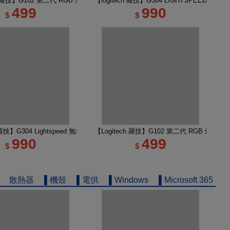
無線類比遊戲滑鼠
ch 羅技】G102 第二代 RGB 炫彩遊戲滑鼠 黑
【logitech 羅技】G304 LIGHTSPEED 
499
990
$
$
輕量化遊戲滑鼠 黑色
h 羅技】G304 Lightspeed 無線電競遊戲滑鼠 莫藍紫
【Logitech 羅技】G102 第二代 RGB 炫彩遊
990
499
$
$
散熱器
▌機殼
▌電供
▌Windows
▌Microsoft 365