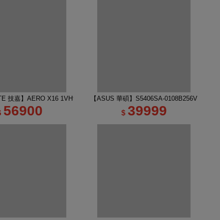
吋 R7 RTX5060 AI電競筆電｜太空灰
TE 技嘉】AERO X16 1VH93TWC94DH 16吋 R7 RTX5060 AI電競筆電｜幻月
【ASUS 華碩】S5406SA-0108B256V 14吋 
56900
39999
$
$