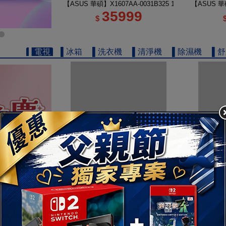
【ASUS 華碩】X1607AA-0031B325 16吋 U5 輕薄AI筆
【ASUS 華碩
35999
$
▌電視
▌冰箱
▌洗衣機
▌清淨機
▌除濕機
▌
【TOSHIBA 東芝】REGZA 50型 4K QLED Google
【TOSHIB
13111
$