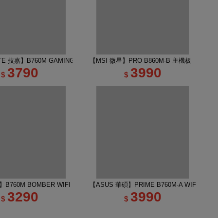
E 技嘉】B760M GAMING PLUS WIFI DDR4 主機板
【MSI 微星】PRO B860M-B 主機板
3790
3990
$
$
B760M BOMBER WIFI DDR5 INTEL主機板
【ASUS 華碩】PRIME B760M-A WIFI-CSM
3290
3990
$
$