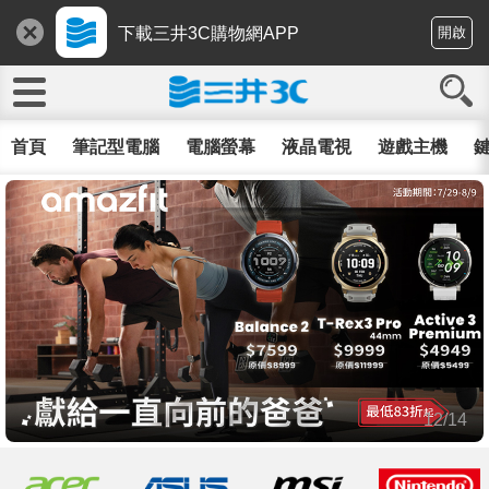
下載三井3C購物網APP
開啟
首頁
筆記型電腦
電腦螢幕
液晶電視
遊戲主機
鍵
12/14