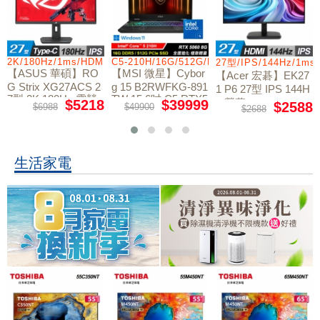
0/512GB/16G
2K/180Hz/1ms/HDMI/DP/IPS/Type-C
C5-210H/16G/512G/RTX5060/W11
27型/IPS/144Hz/1ms
【ASUS 華碩】RO
【MSI 微星】Cybor
【Acer 宏碁】EK27
G Strix XG27ACS 2
g 15 B2RWFKG-891
1 P6 27型 IPS 144H
7型 2K 180Hz 電競
TW 15.6吋 C5 RTX5
z 螢幕
$5218
$39999
$2588
$6988
$49900
$2688
螢幕
060 電競筆電
生活家電