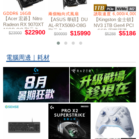
GDDR6 16GB
兩個軸向式風扇
讀取速度 6,000/4,000
【Acer 宏碁】Nitro
【ASUS 華碩】DU
【Kingston 金士頓】
Radeon RX 9070XT
AL-RTX5060-O8G
NV3 1TB Gen4 PCI
16GB OC 顯示卡
顯示卡
e SSD 固態硬碟
$22900
$15990
$5186
$23900
$99999
$5288
電腦周邊｜耗材