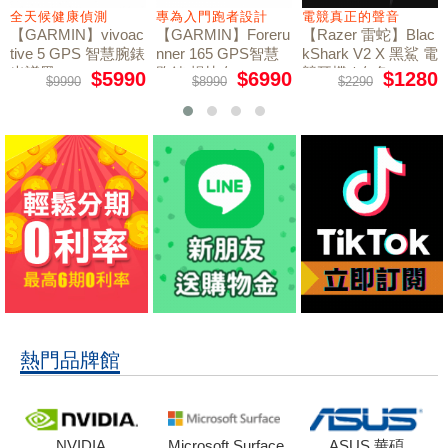
全天候健康偵測
專為入門跑者設計
電競真正的聲音
【GARMIN】vivoac
【GARMIN】Foreru
【Razer 雷蛇】Blac
tive 5 GPS 智慧腕錶
nner 165 GPS智慧
kShark V2 X 黑鯊 電
光譜黑
跑錶 暢快白
競耳機 / 白色
$5990
$6990
$1280
$9990
$8990
$2290
熱門品牌館
NVIDIA
Microsoft Surface
ASUS 華碩