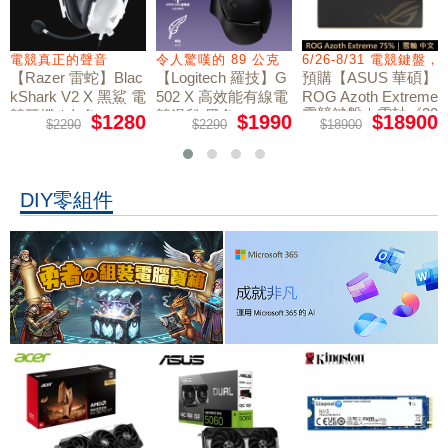
電競真正的聲音
令人驚嘆的 89 公克
6/26-8/31 電競鍵盤
【Razer 雷蛇】Blac
【Logitech 羅技】G
預購【ASUS 華碩】
kShark V2 X 黑鯊 電
502 X 高效能有線電
ROG Azoth Extreme
電競鍵盤｜雪軸《20
競耳機 / 白色
競滑鼠 黑色
$1280
$1990
$18900
$2290
$2290
$18900
周年限量版》
DIY零組件