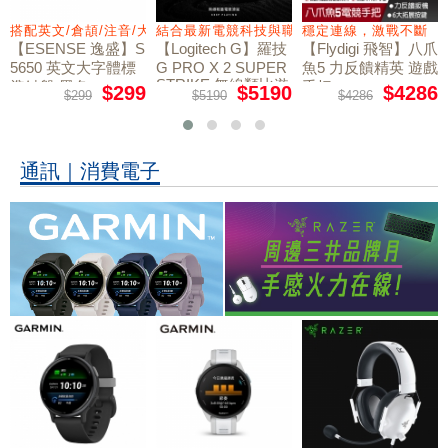
力切換扳機
搭配英文/倉頡/注音/大易
結合最新電競科技與職業選手共同開發
穩定連線，激戰不斷
【ESENSE 逸盛】S
【Logitech G】羅技
【Flydigi 飛智】八爪
5650 英文大字體標
G PRO X 2 SUPER
魚5 力反饋精英 遊戲
STRIKE 無線類比遊
準鍵盤 黑色
手把
$299
$5190
$4286
$299
$5190
$4286
戲滑鼠
通訊｜消費電子