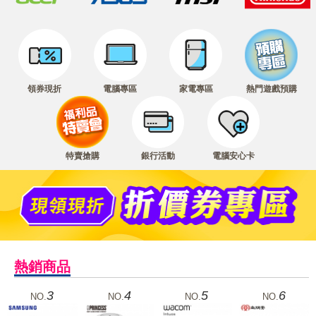
領券現折
電腦專區
家電專區
熱門遊戲預購
特賣搶購
銀行活動
電腦安心卡
熱銷商品
3
4
5
6
NO.
NO.
NO.
NO.