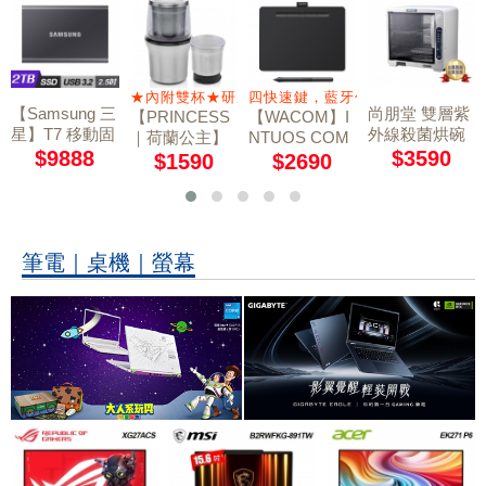
規格
★內附雙杯★研磨杯/蔬果切碎杯
四快速鍵，藍牙傳輸功能
【Samsung 三
尚朋堂 雙層紫
【PRINCESS
【WACOM】I
星】T7 移動固
外線殺菌烘碗
｜荷蘭公主】
NTUOS COM
態硬碟 外接SS
機SD-2588
$9888
FORT SMALL
$3590
不鏽鋼乾溼研
$1590
$2690
繪圖板 CTL-41
D 2TB 深空灰
磨機/附防噴蓋
00WL 藍牙版
221030
黑
筆電｜桌機｜螢幕