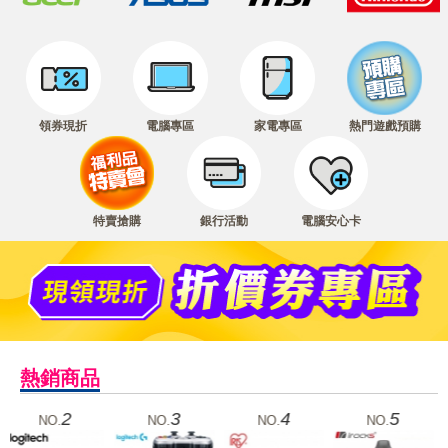
領券現折
電腦專區
家電專區
熱門遊戲預購
特賣搶購
銀行活動
電腦安心卡
熱銷商品
3
4
5
6
NO.
NO.
NO.
NO.