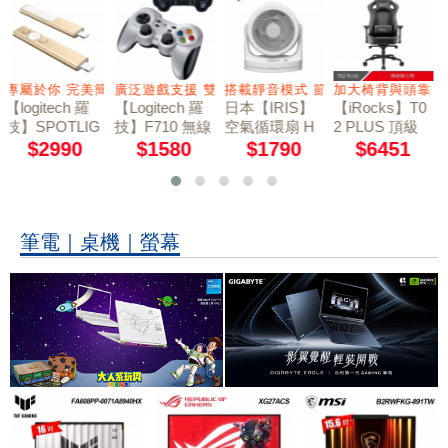
簡報
廣泛遊戲支援 雙震動回饋
搭載靜音模式 節能省電
加大椅背與頭靠
獲THX認證 強勁4
【Logitech 羅
日本【IRIS】
【iRocks】T0
【logitech 羅
技】F710 無線
空氣循環扇 H
2 PLUS 頂級
技】 Z623 2.1
遊戲搖桿
M23
辦公椅
聲道 音箱系統
$1580
$1790
$6451
$3990
筆電｜桌機｜螢幕