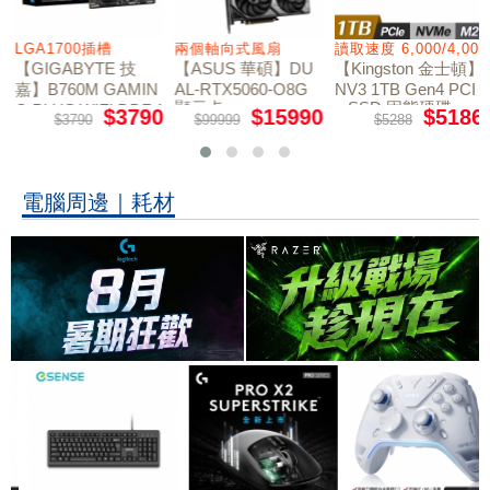
LGA1700插槽
兩個軸向式風扇
讀取速度 6,000/4,000
【GIGABYTE 技
【ASUS 華碩】DU
【Kingston 金士頓】
嘉】B760M GAMIN
AL-RTX5060-O8G
NV3 1TB Gen4 PCI
顯示卡
e SSD 固態硬碟
G PLUS WIFI DDR4
$3790
$15990
$5186
$3790
$99999
$5288
主機板
電腦周邊｜耗材