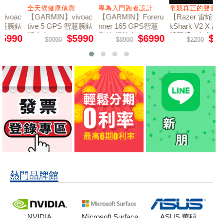
全天候健康偵測
專為入門跑者設計
電競真正的聲音
【GARMIN】vivoac
【GARMIN】Foreru
【Razer 雷蛇】Blac
tive 5 GPS 智慧腕錶
nner 165 GPS智慧
kShark V2 X 黑鯊 電
活力白
跑錶 暢快白
競耳機 / 白色
$5990
$6990
$1280
$9990
$8990
$2290
熱門品牌館
NVIDIA
Microsoft Surface
ASUS 華碩