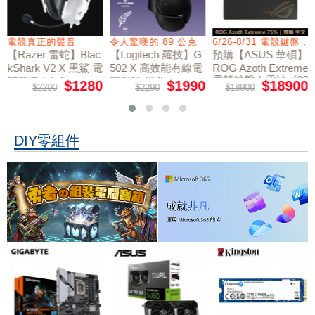
電競真正的聲音
令人驚嘆的 89 公克
6/26-8/31 電競鍵盤
【Razer 雷蛇】Blac
【Logitech 羅技】G
預購【ASUS 華碩】
kShark V2 X 黑鯊 電
502 X 高效能有線電
ROG Azoth Extreme
電競鍵盤｜雪軸《20
競耳機 / 白色
競滑鼠 黑色
$1280
$1990
$18900
$2290
$2290
$18900
周年限量版》
DIY零組件