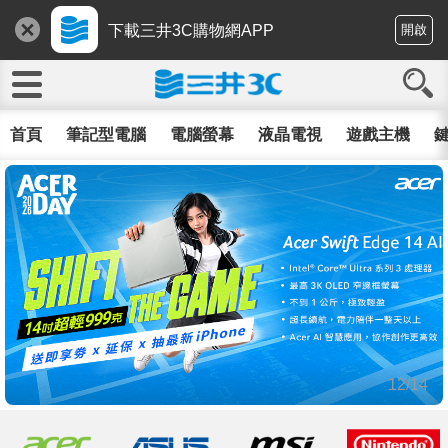
下載三井3C購物網APP
開啟
首頁
筆記型電腦
電腦螢幕
液晶電視
遊戲主機
鍵
12/14