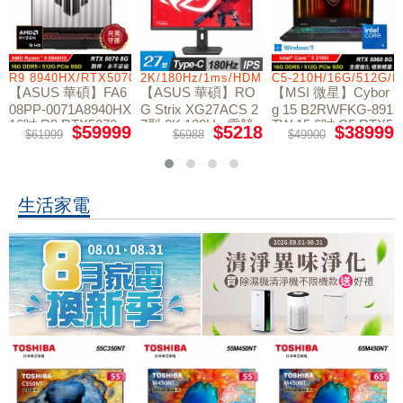
R9 8940HX/RTX5070/512GB/16G
2K/180Hz/1ms/HDMI/DP/IPS/Type-C
C5-210H/16G/512G/
【ASUS 華碩】FA6
【ASUS 華碩】RO
【MSI 微星】Cybor
08PP-0071A8940HX
G Strix XG27ACS 2
g 15 B2RWFKG-891
16吋 R9 RTX5070
7型 2K 180Hz 電競
TW 15.6吋 C5 RTX5
$59999
$5218
$38999
$61999
$6988
$49900
電競筆電
螢幕
060 電競筆電【福利
良品】
生活家電