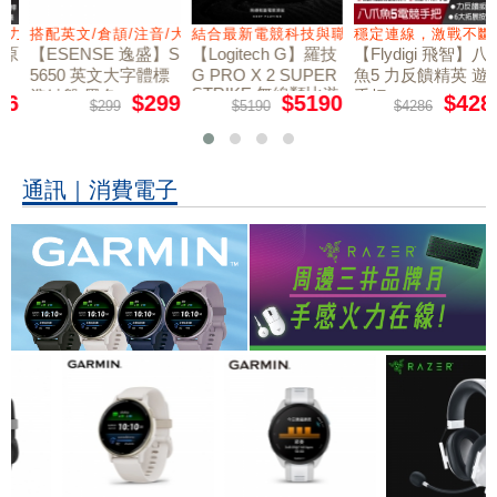
力切換扳機
搭配英文/倉頡/注音/大易
結合最新電競科技與職業選手共同開發
穩定連線，激戰不斷
【ESENSE 逸盛】S
【Logitech G】羅技
【Flydigi 飛智】八爪
5650 英文大字體標
G PRO X 2 SUPER
魚5 力反饋精英 遊戲
STRIKE 無線類比遊
準鍵盤 黑色
手把
$299
$5190
$4286
$299
$5190
$4286
戲滑鼠
通訊｜消費電子