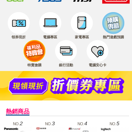
領券現折
電腦專區
家電專區
熱門遊戲預購
特賣搶購
銀行活動
電腦安心卡
熱銷商品
2
3
4
5
NO.
NO.
NO.
NO.