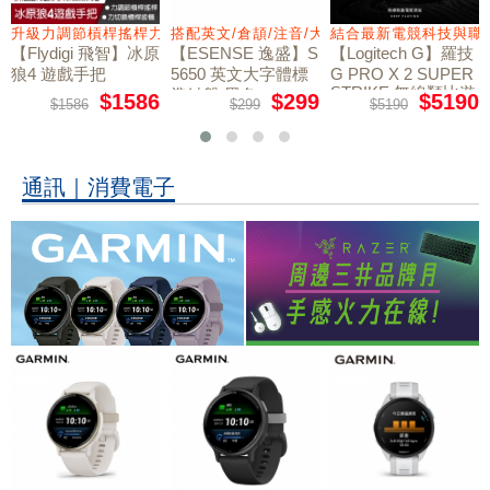
量鼠墊
升級力調節槓桿搖桿力切換扳機
搭配英文/倉頡/注音/大易
結合最新電競科技與職
【Flydigi 飛智】冰原
【ESENSE 逸盛】S
【Logitech G】羅技
狼4 遊戲手把
5650 英文大字體標
G PRO X 2 SUPER
STRIKE 無線類比遊
準鍵盤 黑色
$1586
$299
$5190
$1586
$299
$5190
戲滑鼠
通訊｜消費電子