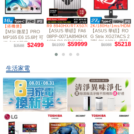
/RTX5060/W11
R9 8940HX/RTX5070/512GB/16G
2K/180Hz/1ms/HDMI
【搭機價】
【ASUS 華碩】FA6
【ASUS 華碩】RO
【MSI 微星】PRO
08PP-0071A8940HX
G Strix XG27ACS 2
MP165 E6 15.6吋 可
16吋 R9 RTX5070
7型 2K 180Hz 電競
攜式IPS螢幕
$59999
$5218
$2499
$61999
$6988
$3588
電競筆電
螢幕
生活家電