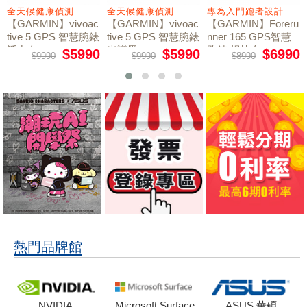
全天候健康偵測
全天候健康偵測
專為入門跑者設計
【GARMIN】vivoac
【GARMIN】vivoac
【GARMIN】Foreru
tive 5 GPS 智慧腕錶
tive 5 GPS 智慧腕錶
nner 165 GPS智慧
活力白
光譜黑
跑錶 暢快白
$5990
$5990
$6990
$9990
$9990
$8990
熱門品牌館
NVIDIA
Microsoft Surface
ASUS 華碩