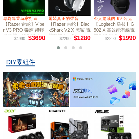
專為專業玩家打造
電競真正的聲音
令人驚嘆的 89 公克
【Razer 雷蛇】Vipe
【Razer 雷蛇】Blac
【Logitech 羅技】G
r V3 PRO 毒蝰 超輕
kShark V2 X 黑鯊 電
502 X 高效能有線電
量電競無線滑鼠 白
競耳機 / 白色
競滑鼠 黑色
$3690
$1280
$1990
$4990
$2290
$2290
色
DIY零組件