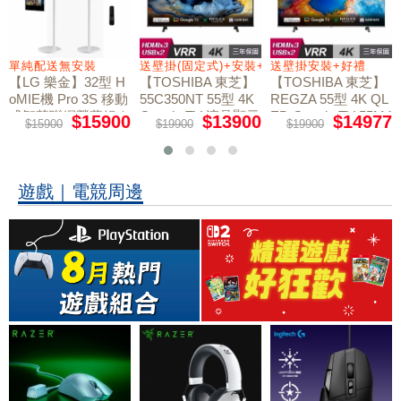
+好禮
單純配送無安裝
送壁掛(固定式)+安裝+好禮贈
送壁掛安裝+好禮
【LG 樂金】32型 H
【TOSHIBA 東芝】
【TOSHIBA 東芝】
oMIE機 Pro 3S 移動
55C350NT 55型 4K
REGZA 55型 4K QL
式智慧聯網螢幕組｜
Google TV 液晶顯示
ED Google TV 55M4
$15900
$13900
$14977
$15900
$19900
$19900
50NT液晶顯示器｜
單純配送
器｜含壁掛(固定式)
含壁掛(固定式)+安
+安裝
裝
遊戲｜電競周邊