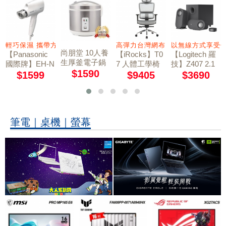
電信業者
輕巧保濕 攜帶方便
高彈力台灣網布 4D大面積扶手
以無線方式享受
尚朋堂 10人養
【Panasonic
【iRocks】T0
【Logitech 羅
生厚釜電子鍋
國際牌】EH-N
7 人體工學椅
技】Z407 2.1
SC-NX18T
$1590
A27 奈米水離
石墨灰
聲道 藍牙音箱
$1599
$9405
$3690
子吹風機 白色
含超低音喇叭
筆電｜桌機｜螢幕