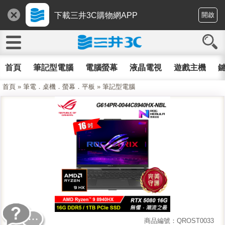
下載三井3C購物網APP
開啟
首頁
筆記型電腦
電腦螢幕
液晶電視
遊戲主機
鍵
首頁
»
筆電．桌機．螢幕．平板
»
筆記型電腦
商品編號：QROST0033