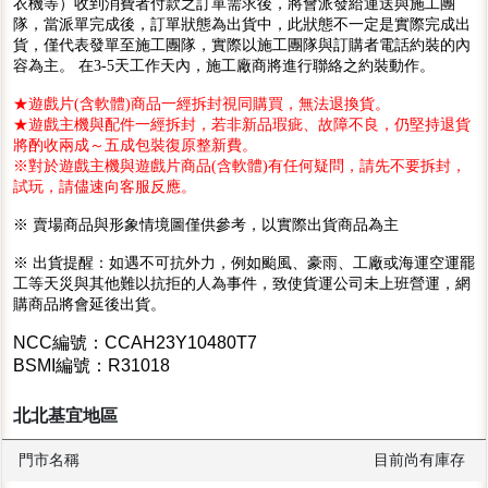
衣機等）收到消費者付款之訂單需求後，將會派發給運送與施工團
隊，當派單完成後，訂單狀態為出貨中，此狀態不一定是實際完成出
貨，僅代表發單至施工團隊，實際以施工團隊與訂購者電話約裝的內
容為主。 在3-5天工作天內，施工廠商將進行聯絡之約裝動作。
★遊戲片(含軟體)商品一經拆封視同購買，無法退換貨。
★遊戲主機與配件一經拆封，若非新品瑕疵、故障不良，仍堅持退貨
將酌收兩成～五成包裝復原整新費。
※對於遊戲主機與遊戲片商品(含軟體)有任何疑問，請先不要拆封，
試玩，請儘速向客服反應。
※ 賣場商品與形象情境圖僅供參考，以實際出貨商品為主
※ 出貨提醒：如遇不可抗外力，例如颱風、豪雨、工廠或海運空運罷
工等天災與其他難以抗拒的人為事件，致使貨運公司未上班營運，網
購商品將會延後出貨。
NCC編號：CCAH23Y10480T7
BSMI編號：R31018
北北基宜地區
門市名稱
目前尚有庫存