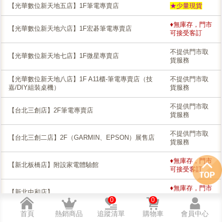
【光華數位新天地五店】1F筆電專賣店
★少量現貨
♦無庫存，門市
【光華數位新天地六店】1F宏碁筆電專賣店
可接受客訂
不提供門市取
【光華數位新天地七店】1F微星專賣店
貨服務
【光華數位新天地八店】1F A11櫃-筆電專賣店（技
不提供門市取
嘉/DIY組裝桌機）
貨服務
不提供門市取
【台北三創店】2F筆電專賣店
貨服務
不提供門市取
【台北三創二店】2F（GARMIN、EPSON）展售店
貨服務
♦無庫存，門市
【新北板橋店】附設家電體驗館
可接受客訂
♦無庫存，門市
【新北中和店】
可接受客訂
0
0
首頁
熱銷商品
追蹤清單
購物車
會員中心
♦無庫存，門市
【新北新莊鴻金寶店】