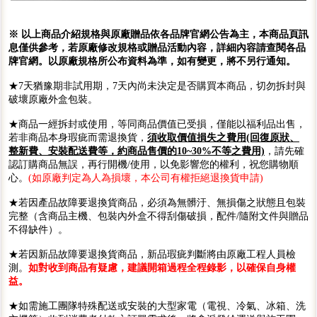
※ 以上商品介紹規格與原廠贈品依各品牌官網公告為主，本商品頁訊
息僅供參考，若原廠修改規格或贈品活動內容，詳細內容請查閱各品
牌官網。以原廠規格所公布資料為準，如有變更，將不另行通知。
★7天猶豫期非試用期，7天內尚未決定是否購買本商品，切勿拆封與
破壞原廠外盒包裝。
★商品一經拆封或使用，等同商品價值已受損，僅能以福利品出售，
若非商品本身瑕疵而需退換貨，
須收取價值損失之費用(回復原狀、
整新費、安裝配送費等，約商品售價的10~30%不等之費用)
，請先確
認訂購商品無誤，再行開機/使用，以免影響您的權利，祝您購物順
心。
(如原廠判定為人為損壞，本公司有權拒絕退換貨申請)
★若因產品故障要退換貨商品，必須為無髒汙、無損傷之狀態且包裝
完整（含商品主機、包裝內外盒不得刮傷破損，配件/隨附文件與贈品
不得缺件）。
★若因新品故障要退換貨商品，新品瑕疵判斷將由原廠工程人員檢
測。
如對收到商品有疑慮，建議開箱過程全程錄影，以確保自身權
益。
★如需施工團隊特殊配送或安裝的大型家電（電視、冷氣、冰箱、洗