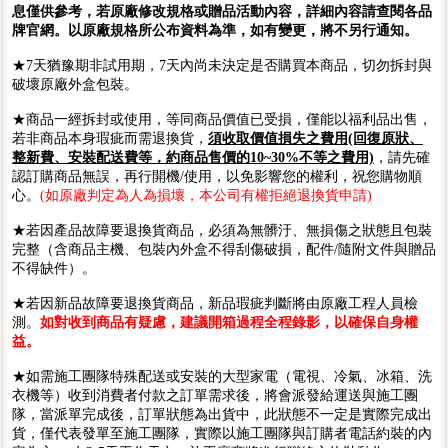
息僅供參考，若原廠修改規格或贈品活動內容，詳細內容請查閱各品
牌官網。以原廠規格所公布資料為準，如有變更，將不另行通知。
★7天猶豫期非試用期，7天內尚未決定是否購買本商品，切勿拆封與
破壞原廠外盒包裝。
★商品一經拆封或使用，等同商品價值已受損，僅能以福利品出售，
若非商品本身瑕疵而需退換貨，
須收取價值損失之費用(回復原狀、
整新費、安裝配送費等，約商品售價的10~30%不等之費用)
，請先確
認訂購商品無誤，再行開機/使用，以免影響您的權利，祝您購物順
心。
(如原廠判定為人為損壞，本公司有權拒絕退換貨申請)
★若因產品故障要退換貨商品，必須為無髒汙、無損傷之狀態且包裝
完整（含商品主機、包裝內外盒不得刮傷破損，配件/隨附文件與贈品
不得缺件）。
★若因新品故障要退換貨商品，新品瑕疵判斷將由原廠工程人員檢
測。
如對收到商品有疑慮，建議開箱過程全程錄影，以確保自身權
益。
★如需施工團隊特殊配送或安裝的大型家電（電視、冷氣、冰箱、洗
衣機等）收到消費者付款之訂單需求後，將會派發給運送與施工團
隊，當派單完成後，訂單狀態為出貨中，此狀態不一定是實際完成出
貨，僅代表發單至施工團隊，實際以施工團隊與訂購者電話約裝的內