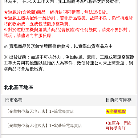
容為主。 在3-5天工作天內，施工廠商將進行聯絡之約裝動作。
★遊戲片(含軟體)商品一經拆封視同購買，無法退換貨。
★遊戲主機與配件一經拆封，若非新品瑕疵、故障不良，仍堅持退貨
將酌收兩成～五成包裝復原整新費。
※對於遊戲主機與遊戲片商品(含軟體)有任何疑問，請先不要拆封，
試玩，請儘速向客服反應。
※ 賣場商品與形象情境圖僅供參考，以實際出貨商品為主
※ 出貨提醒：如遇不可抗外力，例如颱風、豪雨、工廠或海運空運罷
工等天災與其他難以抗拒的人為事件，致使貨運公司未上班營運，網
購商品將會延後出貨。
北北基宜地區
門市名稱
目前尚有庫存
【光華數位新天地五店】1F筆電專賣店
★少量現貨
♦無庫存，門市
【光華數位新天地六店】1F宏碁筆電專賣店
可接受客訂