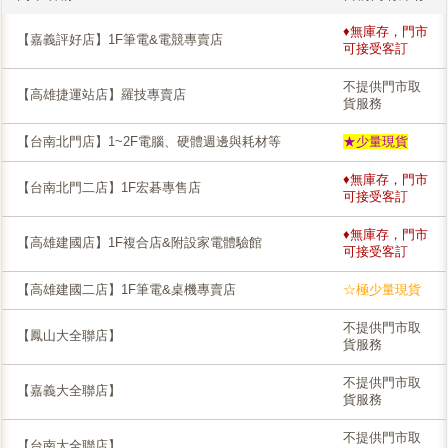
♦無庫存，門市
【嘉義評好店】1F筆電&電競專賣店
可接受客訂
不提供門市取
【高雄捷運站店】羅技專賣店
貨服務
【台南北門店】1~2F電腦、硬體週邊與耗材等
★少量現貨
♦無庫存，門市
【台南北門二店】1F宏碁專售店
可接受客訂
♦無庫存，門市
【高雄建國店】1F複合店&附設家電體驗館
可接受客訂
【高雄建國二店】1F筆電&桌機專賣店
☆極少量現貨
不提供門市取
【鳳山大全聯店】
貨服務
不提供門市取
【嘉義大全聯店】
貨服務
不提供門市取
【台南大全聯店】