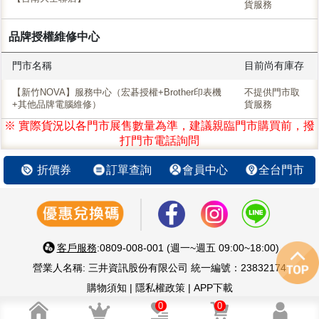
貨服務
品牌授權維修中心
門市名稱
目前尚有庫存
【新竹NOVA】服務中心（宏碁授權+Brother印表機
不提供門市取
+其他品牌電腦維修）
貨服務
※ 實際貨況以各門市展售數量為準，建議親臨門市購買前，撥
打門市電話詢問
折價券
訂單查詢
會員中心
全台門市
客戶服務
:0809-008-001 (週一~週五 09:00~18:00)
營業人名稱: 三井資訊股份有限公司 統一編號：23832174
購物須知
|
隱私權政策
|
APP下載
智慧 生活 好鄰居 嚴選優質3C家電
0
0