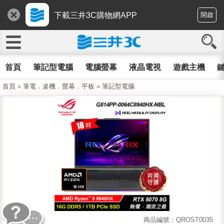
下載三井3C購物網APP
開啟
首頁
筆記型電腦
電腦螢幕
液晶電視
遊戲主機
鍵
首頁
»
筆電．桌機．螢幕．平板
»
筆記型電腦
商品編號：QROST0035