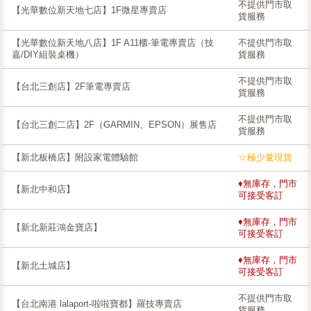
不提供門市取
【光華數位新天地七店】1F微星專賣店
貨服務
【光華數位新天地八店】1F A11櫃-筆電專賣店（技
不提供門市取
嘉/DIY組裝桌機）
貨服務
不提供門市取
【台北三創店】2F筆電專賣店
貨服務
不提供門市取
【台北三創二店】2F（GARMIN、EPSON）展售店
貨服務
【新北板橋店】附設家電體驗館
☆極少量現貨
♦無庫存，門市
【新北中和店】
可接受客訂
♦無庫存，門市
【新北新莊鴻金寶店】
可接受客訂
♦無庫存，門市
【新北土城店】
可接受客訂
不提供門市取
【台北南港 lalaport-啦啦寶都】羅技專賣店
貨服務