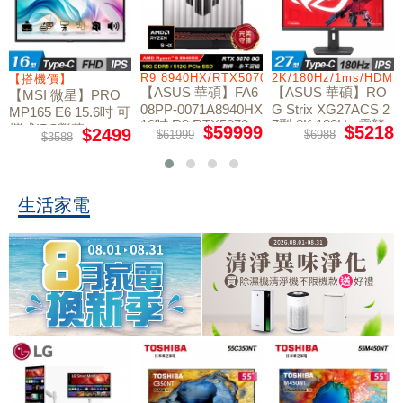
/RTX5060/W11
R9 8940HX/RTX5070/512GB/16G
2K/180Hz/1ms/HDMI
【搭機價】
【ASUS 華碩】FA6
【ASUS 華碩】RO
【MSI 微星】PRO
08PP-0071A8940HX
G Strix XG27ACS 2
MP165 E6 15.6吋 可
16吋 R9 RTX5070
7型 2K 180Hz 電競
攜式IPS螢幕
$59999
$5218
$2499
$61999
$6988
$3588
電競筆電
螢幕
生活家電