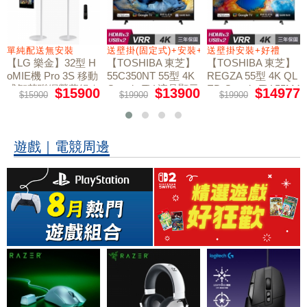
+好禮
單純配送無安裝
送壁掛(固定式)+安裝+好禮贈
送壁掛安裝+好禮
【LG 樂金】32型 H
【TOSHIBA 東芝】
【TOSHIBA 東芝】
oMIE機 Pro 3S 移動
55C350NT 55型 4K
REGZA 55型 4K QL
式智慧聯網螢幕組｜
Google TV 液晶顯示
ED Google TV 55M4
$15900
$13900
$14977
$15900
$19900
$19900
50NT液晶顯示器｜
單純配送
器｜含壁掛(固定式)
含壁掛(固定式)+安
+安裝
裝
遊戲｜電競周邊