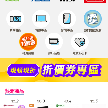
領券現折
電腦專區
家電專區
熱門遊戲預購
特賣搶購
銀行活動
電腦安心卡
熱銷商品
2
3
4
5
NO.
NO.
NO.
NO.