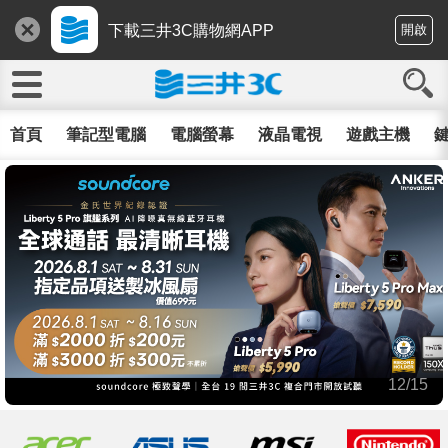
下載三井3C購物網APP
開啟
首頁
筆記型電腦
電腦螢幕
液晶電視
遊戲主機
鍵
12/15