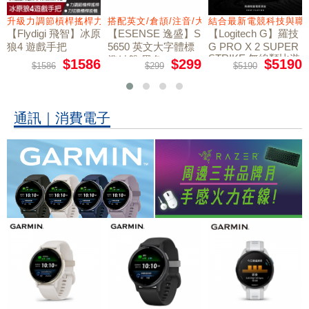
量鼠墊
升級力調節槓桿搖桿力切換扳機
搭配英文/倉頡/注音/大易
結合最新電競科技與職
【Flydigi 飛智】冰原
【ESENSE 逸盛】S
【Logitech G】羅技
狼4 遊戲手把
5650 英文大字體標
G PRO X 2 SUPER
STRIKE 無線類比遊
準鍵盤 黑色
$1586
$299
$5190
$1586
$299
$5190
戲滑鼠
通訊｜消費電子