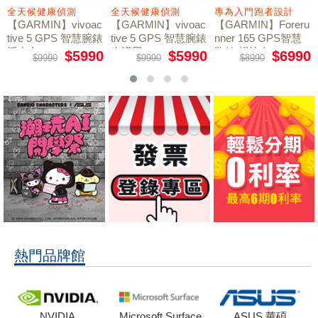
全天候健康偵測
全天候健康偵測
專為入門跑者設計
【GARMIN】vivoac
【GARMIN】vivoac
【GARMIN】Foreru
tive 5 GPS 智慧腕錶
tive 5 GPS 智慧腕錶
nner 165 GPS智慧
活力白
光譜黑
跑錶 暢快白
$5990
$5990
$6990
$9990
$9990
$8990
熱門品牌館
NVIDIA
Microsoft Surface
ASUS 華碩