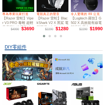
專為專業玩家打造
電競真正的聲音
令人驚嘆的 89 公克
【Razer 雷蛇】Vipe
【Razer 雷蛇】Blac
【Logitech 羅技】G
r V3 PRO 毒蝰 超輕
kShark V2 X 黑鯊 電
502 X 高效能有線電
量電競無線滑鼠 白
競耳機 / 白色
競滑鼠 黑色
$3690
$1280
$1990
$4990
$2290
$2290
色
DIY零組件