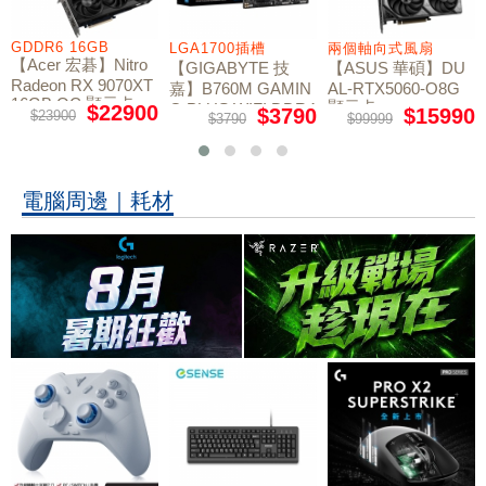
GDDR6 16GB
LGA1700插槽
兩個軸向式風扇
【Acer 宏碁】Nitro
【GIGABYTE 技
【ASUS 華碩】DU
Radeon RX 9070XT
嘉】B760M GAMIN
AL-RTX5060-O8G
16GB OC 顯示卡
顯示卡
G PLUS WIFI DDR4
$22900
$3790
$15990
$23900
$3790
$99999
主機板
電腦周邊｜耗材