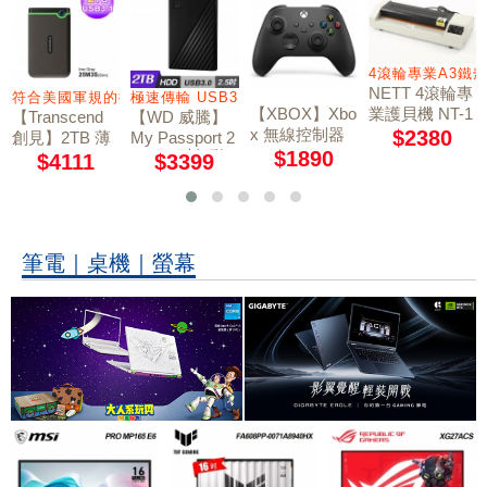
4滾輪專業A3鐵
NETT 4滾輪專
電信業者
符合美國軍規的抗震標準
極速傳輸 USB3.0
業護貝機 NT-1
【XBOX】Xbo
【Transcend
【WD 威騰】
901
x 無線控制器
$2380
創見】2TB 薄
My Passport 2
《磨砂黑》
TB 2.5吋行動
$1890
型行動硬碟 TS
$4111
$3399
硬碟-黑
2TSJ25M3S
筆電｜桌機｜螢幕