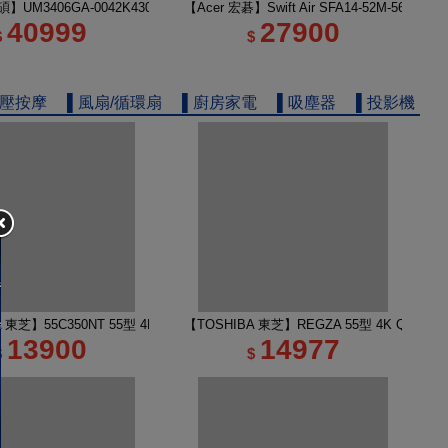
電
】UM3406GA-0042K430H 14吋 R5 AI筆電 玉石黑
【Acer 宏碁】Swift Air SFA14-52M-56KA
40999
27900
$
$
舒壓按摩
▌風扇/循環扇
▌廚房家電
▌吸塵器
▌投影機
 TV 50M450NT液晶顯示器｜含壁掛安裝
A 東芝】55C350NT 55型 4K Google TV 液晶顯示器｜含壁掛(固定式)+安裝
【TOSHIBA 東芝】REGZA 55型 4K QLED
13900
14977
$
$