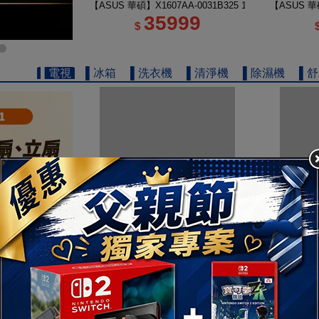
【ASUS 華碩】X1607AA-0031B325 16吋 U5 輕薄AI筆
【ASUS 華碩
35999
$
▌電視
▌冰箱
▌洗衣機
▌清淨機
▌除濕機
▌
【TOSHIBA 東芝】REGZA 50型 4K QLED Google
【TOSHIB
13111
$