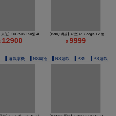
e TV 65M450NT液晶顯示器｜含壁掛安裝+架子
A 東芝】50C350NT 50型 4K Google TV 液晶顯示器｜含基本安裝
【BenQ 明基】43型 4K Google TV 追劇護
12900
9999
$
$
機
▌遊戲掌機
▌NS周邊
▌NS遊戲
▌PS5
▌PS遊戲