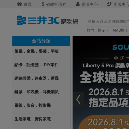
首頁
省錢折價券
會員中心
客服中
熱門：
顯示卡
AMD顯卡
全站分類
筆電．桌機．螢幕．平板
顯卡．記憶體． DIY零件
網路設備．路由器．硬碟
鍵鼠．印表機．耳機喇叭
電視．影音．投影機
生活家電．廚房家電