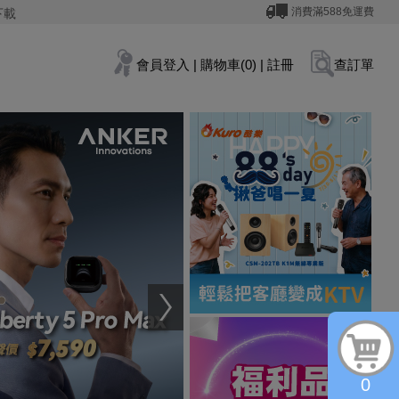
消費滿588免運費
下載
會員登入
|
購物車(0)
|
註冊
查訂單
0