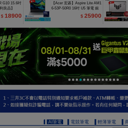
 G10 15.6吋
【Acer 宏碁】Aspire Lite AM1
福利良品】
6-53P-50R0 16吋 U5 筆電 銀
色
18900
25900
$
$
▌AI筆電
▌電競筆電
▌輕薄筆電
▌