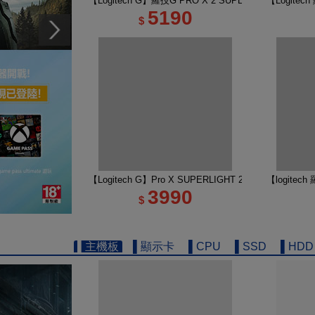
【Logitech G】羅技G PRO X 2 SUPERSTRIKE 
【Logite
5190
$
【Logitech G】Pro X SUPERLIGHT 2 DEX 無線
【logitec
3990
$
▌主機板
▌顯示卡
▌CPU
▌SSD
▌HDD