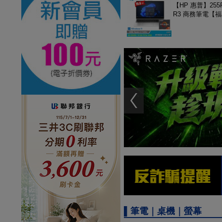
【HP 惠普】255R
R3 商務筆電【
▌筆電｜桌機｜螢幕