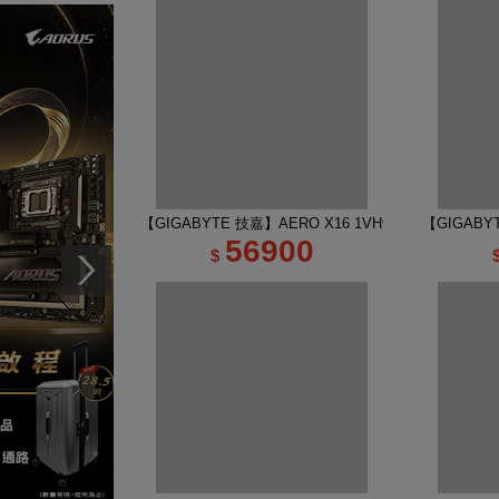
【GIGABYTE 技嘉】AERO X16 1VH93TWC94AH 16
【GIGABY
56900
$