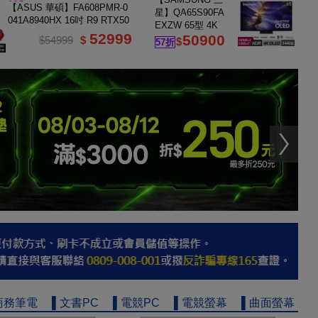
16G
【ASUS 華碩】FA608PMR-0
星】QA65S90FA
041A8940HX 16吋 R9 RTX50
EXZW 65型 4K
60 電競筆電
52999
50900
OLED AI智慧顯
$54999
$
$
57折
示器｜含壁掛安
裝+架子
商務筆電
▌文書PC
▌電競PC
▌電競螢幕
▌曲面螢幕