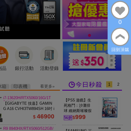
0
利品
銀行活動
活動登錄
1
2
冰箱
印表機
看更多
i7-13620H/RTX5060/16G/1T
【PS5 遊戲】生
B/W11
【GIGABYTE 技嘉】GAMIN
死格鬥：沙灘排
G A16 CVHI3TW894SH 16吋 i
球 維納斯璀璨假
7 RTX5060 電競筆電 鋼鐵黑
46900
999
期
$
$
56折
R9 8940HX/RTX5060/512GB/
【SAMSUNG 三