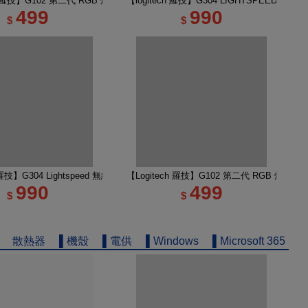
無線類比遊戲滑鼠
ch 羅技】G102 第二代 RGB 炫彩遊戲滑鼠 黑
【logitech 羅技】G304 LIGHTSPEED 
499
990
$
$
輕量化遊戲滑鼠 黑色
h 羅技】G304 Lightspeed 無線電競遊戲滑鼠 莫藍紫
【Logitech 羅技】G102 第二代 RGB 炫彩遊
990
499
$
$
散熱器
▌機殼
▌電供
▌Windows
▌Microsoft 365