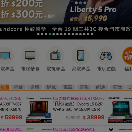
筆電專區
電腦螢幕
電視專區
家電專區
電玩遊戲
福
筆電
螢幕
桌機
鍵鼠
電競
電視
網通
電玩
5070/512GB/
C5-210H/16G/512G/RTX5060/
W11
608PP-007
【MSI 微星】Cyborg 15 B2R
R9 RTX5070
WFKG-891TW 15.6吋 C5 RT
X5060 電競筆電【福利良品】
59999
38999
$
$49900
$
12G/UHD/W11
U5-115U/16G/512G/W11