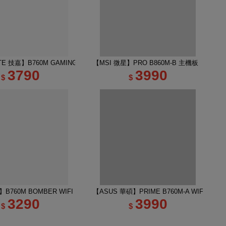
E 技嘉】B760M GAMING PLUS WIFI DDR4 主機板
【MSI 微星】PRO B860M-B 主機板
3790
3990
$
$
B760M BOMBER WIFI DDR5 INTEL主機板
【ASUS 華碩】PRIME B760M-A WIFI-CSM
3290
3990
$
$