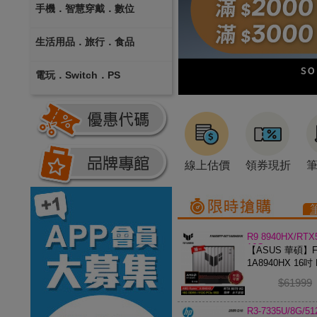
手機．智慧穿戴．數位
生活用品．旅行．食品
電玩．Switch．PS
線上估價
領券現折
R9 8940HX/RTX
16G
【ASUS 華碩】FA
1A8940HX 16吋 
電競筆電
$61999
R3-7335U/8G/5