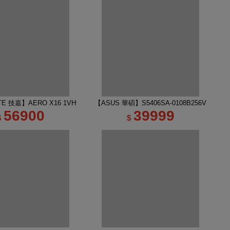
吋 R7 RTX5060 AI電競筆電｜太空灰
TE 技嘉】AERO X16 1VH93TWC94DH 16吋 R7 RTX5060 AI電競筆電｜幻月
【ASUS 華碩】S5406SA-0108B256V 14吋 
56900
39999
$
$