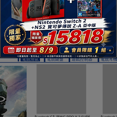
【TOSHIBA 東芝】REGZA 65型 4K QLED Googl
【TOSHIB
19999
$
▌電競滑鼠
▌電競鍵盤
▌遊戲控制器
▌電競耳