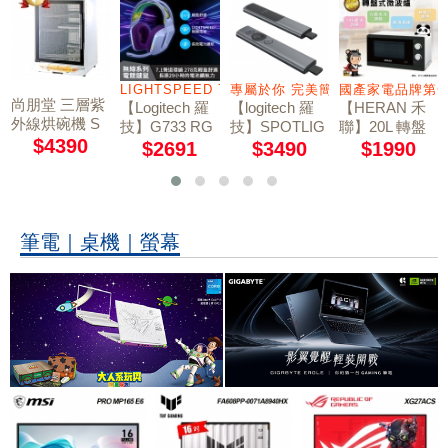
 、藍牙 5.0、USB 連接模式
LIGHTSPEED 7.1 聲道
專屬於你 完美簡報
國產家電品牌第
尚朋堂 三層紫
【Logitech 羅
【logitech 羅
【HERAN 禾
外線烘碗機 S
技】G733 RG
技】SPOTLIG
聯】20L 轉盤
D-1566
$4390
B炫光無線電
HT簡報器-質
式微波爐 20G
$2691
$3490
$1990
競耳機麥克風 /
感灰
5T-HMO
莫蘭紫
筆電｜桌機｜螢幕