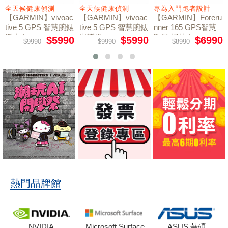
全天候健康偵測
全天候健康偵測
專為入門跑者設計
【GARMIN】vivoac
【GARMIN】vivoac
【GARMIN】Foreru
tive 5 GPS 智慧腕錶
tive 5 GPS 智慧腕錶
nner 165 GPS智慧
活力白
光譜黑
跑錶 暢快白
$5990
$5990
$6990
$9990
$9990
$8990
熱門品牌館
NVIDIA
Microsoft Surface
ASUS 華碩