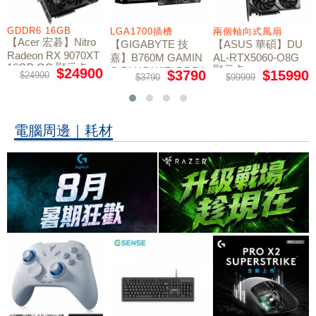
GDDR6 16GB
LGA1700插槽
兩個軸向式風扇
【Acer 宏碁】Nitro
【GIGABYTE 技
【ASUS 華碩】DU
Radeon RX 9070XT
嘉】B760M GAMIN
AL-RTX5060-O8G
16GB OC 顯示卡
顯示卡
G PLUS WIFI DDR4
$24900
$3790
$15990
$24900
$3790
$99999
主機板
電腦周邊｜耗材