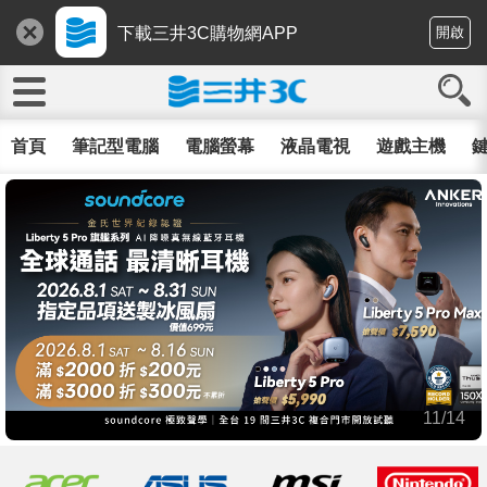
下載三井3C購物網APP
開啟
首頁
筆記型電腦
電腦螢幕
液晶電視
遊戲主機
鍵
11/14