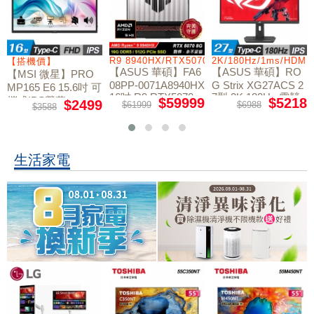
/RTX5060/W11
R9 8940HX/RTX5070/512GB/16G
2K/180Hz/1ms/HDMI
【搭機價】
【ASUS 華碩】FA6
【ASUS 華碩】RO
【MSI 微星】PRO
08PP-0071A8940HX
G Strix XG27ACS 2
MP165 E6 15.6吋 可
16吋 R9 RTX5070
7型 2K 180Hz 電競
攜式IPS螢幕
$59999
$5218
$2499
$61999
$6988
$3588
電競筆電
螢幕
生活家電