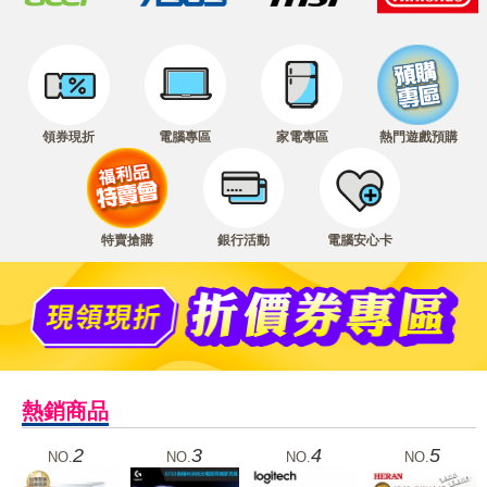
領券現折
電腦專區
家電專區
熱門遊戲預購
特賣搶購
銀行活動
電腦安心卡
熱銷商品
2
3
4
5
NO.
NO.
NO.
NO.