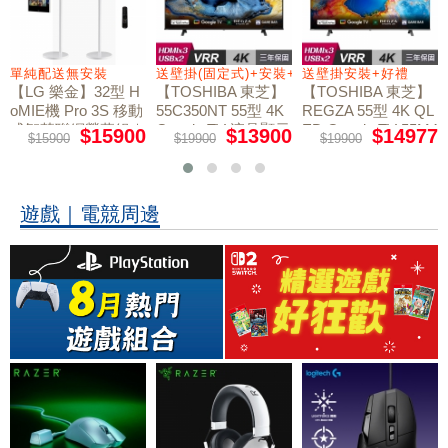
+好禮
單純配送無安裝
送壁掛(固定式)+安裝+好禮贈
送壁掛安裝+好禮
【LG 樂金】32型 H
【TOSHIBA 東芝】
【TOSHIBA 東芝】
oMIE機 Pro 3S 移動
55C350NT 55型 4K
REGZA 55型 4K QL
式智慧聯網螢幕組｜
Google TV 液晶顯示
ED Google TV 55M4
$15900
$13900
$14977
$15900
$19900
$19900
50NT液晶顯示器｜
單純配送
器｜含壁掛(固定式)
含壁掛(固定式)+安
+安裝
裝
遊戲｜電競周邊