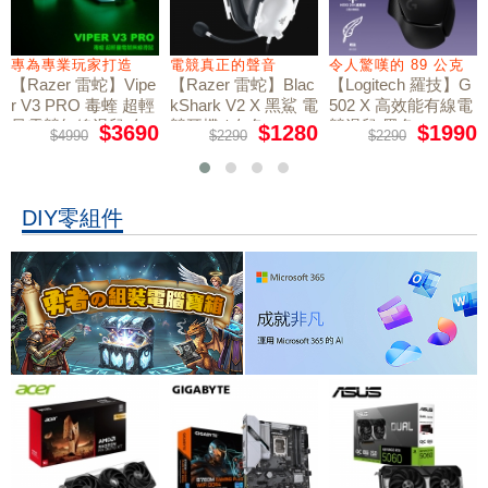
專為專業玩家打造
電競真正的聲音
令人驚嘆的 89 公克
【Razer 雷蛇】Vipe
【Razer 雷蛇】Blac
【Logitech 羅技】G
r V3 PRO 毒蝰 超輕
kShark V2 X 黑鯊 電
502 X 高效能有線電
量電競無線滑鼠 白
競耳機 / 白色
競滑鼠 黑色
$3690
$1280
$1990
$4990
$2290
$2290
色
DIY零組件