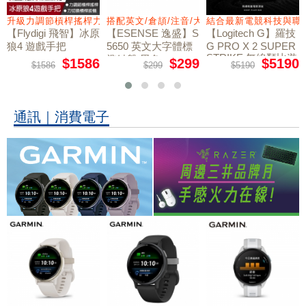
量鼠墊
升級力調節槓桿搖桿力切換扳機
搭配英文/倉頡/注音/大易
結合最新電競科技與職
【Flydigi 飛智】冰原
【ESENSE 逸盛】S
【Logitech G】羅技
狼4 遊戲手把
5650 英文大字體標
G PRO X 2 SUPER
STRIKE 無線類比遊
準鍵盤 黑色
$1586
$299
$5190
$1586
$299
$5190
戲滑鼠
通訊｜消費電子