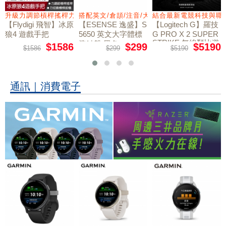
量鼠墊
升級力調節槓桿搖桿力切換扳機
搭配英文/倉頡/注音/大易
結合最新電競科技與職
【Flydigi 飛智】冰原
【ESENSE 逸盛】S
【Logitech G】羅技
狼4 遊戲手把
5650 英文大字體標
G PRO X 2 SUPER
STRIKE 無線類比遊
準鍵盤 黑色
$1586
$299
$5190
$1586
$299
$5190
戲滑鼠
通訊｜消費電子