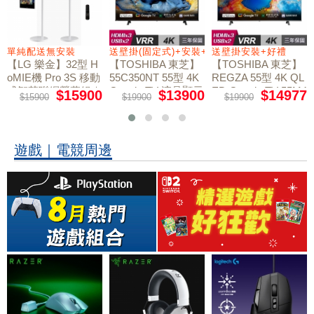
+好禮
單純配送無安裝
送壁掛(固定式)+安裝+好禮贈
送壁掛安裝+好禮
【LG 樂金】32型 H
【TOSHIBA 東芝】
【TOSHIBA 東芝】
oMIE機 Pro 3S 移動
55C350NT 55型 4K
REGZA 55型 4K QL
式智慧聯網螢幕組｜
Google TV 液晶顯示
ED Google TV 55M4
$15900
$13900
$14977
$15900
$19900
$19900
50NT液晶顯示器｜
單純配送
器｜含壁掛(固定式)
含壁掛(固定式)+安
+安裝
裝
遊戲｜電競周邊