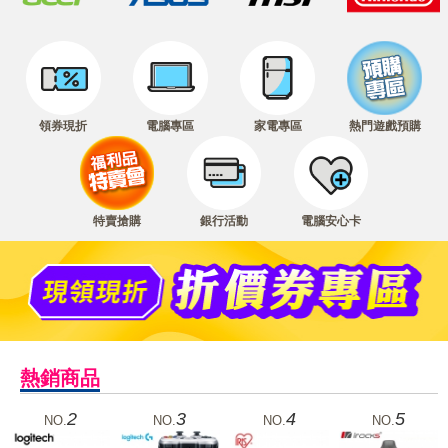
領券現折
電腦專區
家電專區
熱門遊戲預購
特賣搶購
銀行活動
電腦安心卡
熱銷商品
2
3
4
5
NO.
NO.
NO.
NO.