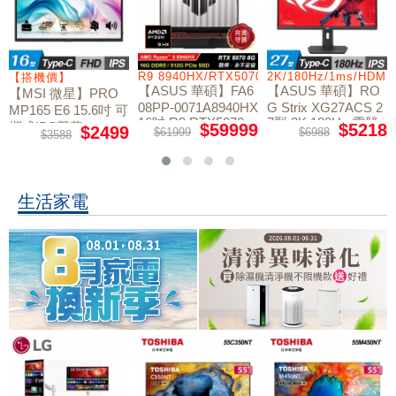
/RTX5060/W11
R9 8940HX/RTX5070/512GB/16G
2K/180Hz/1ms/HDMI
【搭機價】
【ASUS 華碩】FA6
【ASUS 華碩】RO
【MSI 微星】PRO
08PP-0071A8940HX
G Strix XG27ACS 2
MP165 E6 15.6吋 可
16吋 R9 RTX5070
7型 2K 180Hz 電競
攜式IPS螢幕
$59999
$5218
$2499
$61999
$6988
$3588
電競筆電
螢幕
生活家電