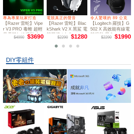
專為專業玩家打造
電競真正的聲音
令人驚嘆的 89 公克
【Razer 雷蛇】Vipe
【Razer 雷蛇】Blac
【Logitech 羅技】G
r V3 PRO 毒蝰 超輕
kShark V2 X 黑鯊 電
502 X 高效能有線電
量電競無線滑鼠 白
競耳機 / 白色
競滑鼠 黑色
$3690
$1280
$1990
$4990
$2290
$2290
色
DIY零組件