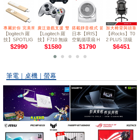
抗噪
專屬於你 完美簡報
廣泛遊戲支援 雙震動回饋
搭載靜音模式 節能省電
加大椅背與頭靠
【logitech 羅
【Logitech 羅
日本【IRIS】
【iRocks】T0
技】SPOTLIG
技】F710 無線
空氣循環扇 H
2 PLUS 頂級
HT簡報器-香
遊戲搖桿
M23
辦公椅
$2990
$1580
$1790
$6451
檳金
筆電｜桌機｜螢幕