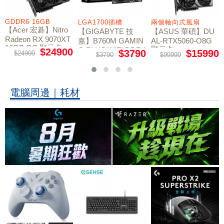
GDDR6 16GB
LGA1700插槽
兩個軸向式風扇
【Acer 宏碁】Nitro
【GIGABYTE 技
【ASUS 華碩】DU
Radeon RX 9070XT
嘉】B760M GAMIN
AL-RTX5060-O8G
16GB OC 顯示卡
顯示卡
G PLUS WIFI DDR4
$24900
$3790
$15990
$24900
$3790
$99999
主機板
電腦周邊｜耗材