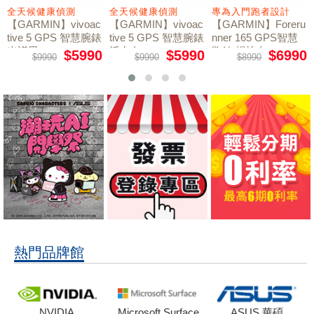
全天候健康偵測
全天候健康偵測
專為入門跑者設計
【GARMIN】vivoac
【GARMIN】vivoac
【GARMIN】Foreru
tive 5 GPS 智慧腕錶
tive 5 GPS 智慧腕錶
nner 165 GPS智慧
光譜黑
活力白
跑錶 暢快白
$5990
$5990
$6990
$9990
$9990
$8990
熱門品牌館
NVIDIA
Microsoft Surface
ASUS 華碩