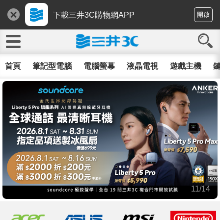
下載三井3C購物網APP
開啟
首頁
筆記型電腦
電腦螢幕
液晶電視
遊戲主機
鍵
11/14