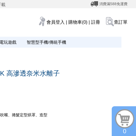
消費滿588免運費
下載
會員登入
|
購物車(0)
|
註冊
查訂單
電玩遊戲
智慧型手機/傳統手機
0K-K 高滲透奈米水離子
乾吹嘴、捲髮定型烘罩、造型
0