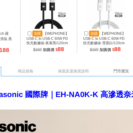
ech 羅
加購
【WEPHONE】
加購
【WEPHONE】
USB-C to USB-C 60W PD
USB-C to USB-C 60W PD
線滑鼠 黑
快充數據線-夜幕黑/120cm
快充數據線-雪霜白/120cm
88
88
188
$169
加購價
$
$169
加購價
$
商品規格
保固及退換貨說明
門市貨況
nasonic 國際牌｜EH-NA0K-K 高