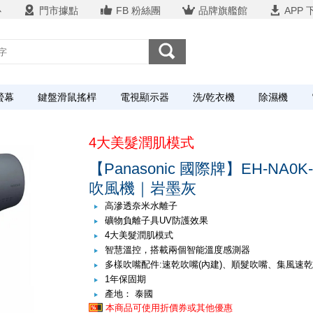
心
門市據點
FB 粉絲團
品牌旗艦館
APP 
螢幕
鍵盤滑鼠搖桿
電視顯示器
洗/乾衣機
除濕機
4大美髮潤肌模式
【Panasonic 國際牌】EH-NA
吹風機｜岩墨灰
高滲透奈米水離子
礦物負離子具UV防護效果
4大美髮潤肌模式
智慧溫控，搭載兩個智能溫度感測器
多樣吹嘴配件:速乾吹嘴(內建)、順髮吹嘴、集風速
1年保固期
產地： 泰國
本商品可使用折價券或其他優惠