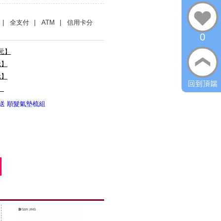
| 全支付
| ATM
| 信用卡分
0
0元】
元】
元】
】
送 順髮氣墊梳組