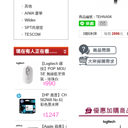
其他
AIWA 愛華
商品編號：TEHNA0K
Wildex
SPT尚朋堂
3期0利率
每期
2896
元
TESCOM
【Logitech 羅
技】POP MOU
SE 無線藍牙滑
鼠 - 珍珠白
990
$
【HP 惠普】CH
562WA No.61
彩色墨水匣
1247
$
【Apple 蘋果】i