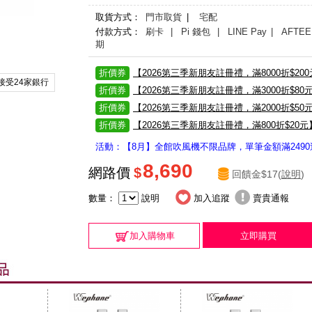
取貨方式：
門市取貨
|
宅配
付款方式：
刷卡
| Pi 錢包
| LINE Pay
| AFTEE
期
折價券
【2026第三季新朋友註冊禮，滿8000折$20
接受24家銀行
折價券
【2026第三季新朋友註冊禮，滿3000折$80
折價券
【2026第三季新朋友註冊禮，滿2000折$50
折價券
【2026第三季新朋友註冊禮，滿800折$20元
活動：【8月】全館吹風機不限品牌，單筆金額滿2490
8,690
網路價
$
回饋金$17(
說明
)
數量：
說明
加入追蹤
賣貴通報
加入購物車
立即購買