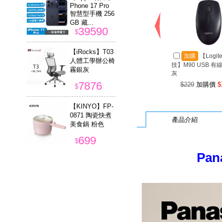
Phone 17 Pro
智慧型手機 256
GB 藏...
39590
$
【iRocks】T03
加購
【Logit
人體工學辦公椅
技】M90 USB 有
霧銀灰
灰
7876
$229
加購價
$
$
【KINYO】FP-
0871 陶瓷快煮
產品介紹
美食鍋 粉色
699
$
Pa