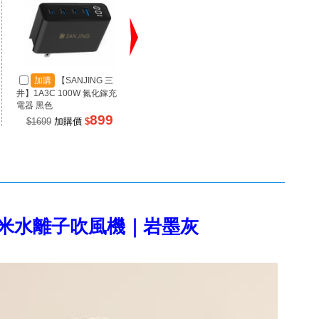
加購
【SANJING 三
加購
【SANJING 三
加
井】1A3C 100W 氮化鎵充
井】1A2C 67W 氮化鎵充電
井】RP
電器 黑色
器 黑色
源 100
899
499
$1699
加購價
$
$990
加購價
$
$99
滲透奈米水離子吹風機｜岩墨灰