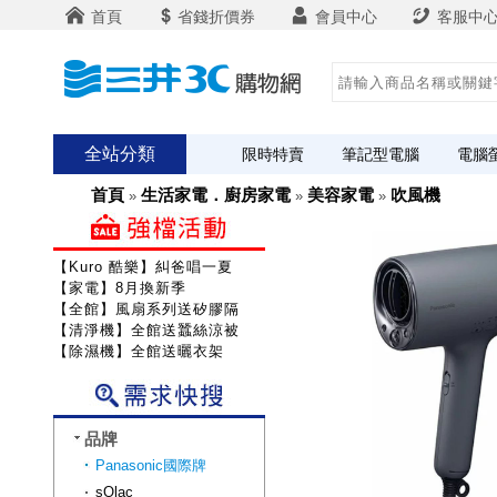
首頁
省錢折價券
會員中心
客服中
全站分類
限時特賣
筆記型電腦
電腦
首頁
生活家電．廚房家電
美容家電
吹風機
»
»
»
【Kuro 酷樂】糾爸唱一夏
【家電】8月換新季
【全館】風扇系列送矽膠隔熱組
【清淨機】全館送蠶絲涼被
【除濕機】全館送曬衣架
品牌
Panasonic國際牌
sOlac