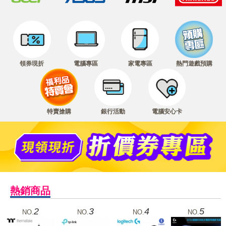
領券現折
電腦專區
家電專區
熱門遊戲預購
特賣搶購
銀行活動
電腦安心卡
熱銷商品
2
3
4
5
NO.
NO.
NO.
NO.