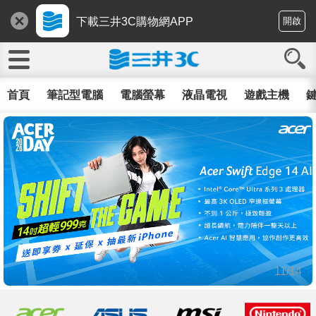
下載三井3C購物網APP
開啟
首頁
筆記型電腦
電腦螢幕
液晶電視
遊戲主機
鍵
11/14