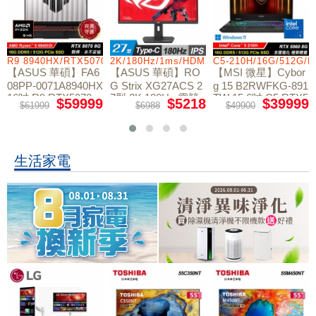
R9 8940HX/RTX5070/512GB/16G
2K/180Hz/1ms/HDMI/DP/IPS/Type-C
C5-210H/16G/512G/
【ASUS 華碩】FA6
【ASUS 華碩】RO
【MSI 微星】Cybor
08PP-0071A8940HX
G Strix XG27ACS 2
g 15 B2RWFKG-891
16吋 R9 RTX5070
7型 2K 180Hz 電競
TW 15.6吋 C5 RTX5
$59999
$5218
$39999
$61999
$6988
$49900
電競筆電
螢幕
060 電競筆電
生活家電