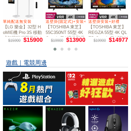
+好禮
單純配送無安裝
送壁掛(固定式)+安裝+好禮贈
送壁掛安裝+好禮
【LG 樂金】32型 H
【TOSHIBA 東芝】
【TOSHIBA 東芝】
oMIE機 Pro 3S 移動
55C350NT 55型 4K
REGZA 55型 4K QL
式智慧聯網螢幕組｜
Google TV 液晶顯示
ED Google TV 55M4
$15900
$13900
$14977
$15900
$19900
$19900
50NT液晶顯示器｜
單純配送
器｜含壁掛(固定式)
含壁掛(固定式)+安
+安裝
裝
遊戲｜電競周邊