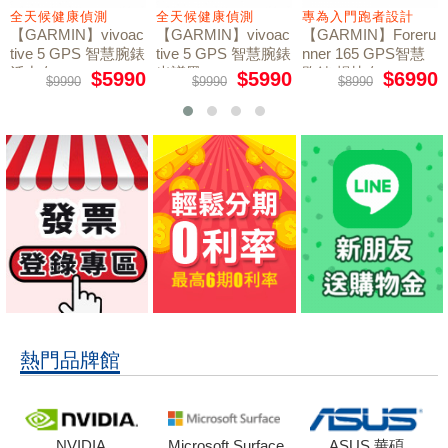
全天候健康偵測
全天候健康偵測
專為入門跑者設計
【GARMIN】vivoac
【GARMIN】vivoac
【GARMIN】Foreru
tive 5 GPS 智慧腕錶
tive 5 GPS 智慧腕錶
nner 165 GPS智慧
活力白
光譜黑
跑錶 暢快白
$5990
$5990
$6990
$9990
$9990
$8990
熱門品牌館
NVIDIA
Microsoft Surface
ASUS 華碩