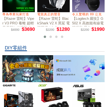
專為專業玩家打造
電競真正的聲音
令人驚嘆的 89 公克
【Razer 雷蛇】Vipe
【Razer 雷蛇】Blac
【Logitech 羅技】G
r V3 PRO 毒蝰 超輕
kShark V2 X 黑鯊 電
502 X 高效能有線電
量電競無線滑鼠 白
競耳機 / 白色
競滑鼠 黑色
$3690
$1280
$1990
$4990
$2290
$2290
色
DIY零組件