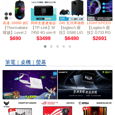
400 瓦
高達 16000 的DPI值感測器
同時支援連接設備高達32台
240 瓦功率強勁音效
LIGHTSPEED 
【Thermaltake
【TP-Link】M
【logitech 羅
【Logitech 羅
曜越】Level 2
7450 4G sim卡
技】G560 LIG
技】G733 RG
0 RGB 電競滑
wifi無線網路行
HTSYNC PC
B炫光無線電
$690
$3499
$6490
$2691
電競音箱系統
鼠
動分享器 [4G
競耳機麥克風 /
LTE路由器]
莫蘭紫
筆電｜桌機｜螢幕