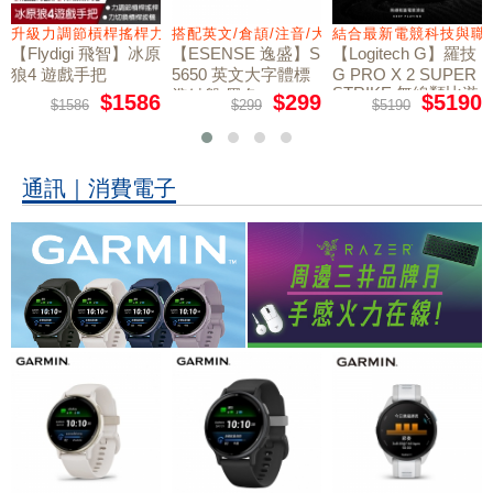
量鼠墊
升級力調節槓桿搖桿力切換扳機
搭配英文/倉頡/注音/大易
結合最新電競科技與職
【Flydigi 飛智】冰原
【ESENSE 逸盛】S
【Logitech G】羅技
狼4 遊戲手把
5650 英文大字體標
G PRO X 2 SUPER
STRIKE 無線類比遊
準鍵盤 黑色
$1586
$299
$5190
$1586
$299
$5190
戲滑鼠
通訊｜消費電子