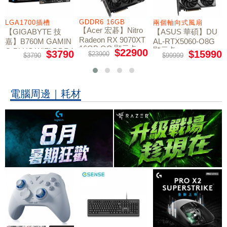
GDDR6 16GB
LGA1700插槽
兩個軸向式風扇
【Acer 宏碁】Nitro
【GIGABYTE 技
【ASUS 華碩】DU
Radeon RX 9070XT
嘉】B760M GAMIN
AL-RTX5060-O8G
16GB OC 顯示卡
顯示卡
G PLUS WIFI DDR4
$22900
$3790
$15990
$23900
$3790
$99999
主機板
電腦周邊｜耗材