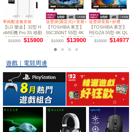
+好禮
單純配送無安裝
送壁掛(固定式)+安裝+好禮贈
送壁掛安裝+好禮
【LG 樂金】32型 H
【TOSHIBA 東芝】
【TOSHIBA 東芝】
oMIE機 Pro 3S 移動
55C350NT 55型 4K
REGZA 55型 4K QL
式智慧聯網螢幕組｜
Google TV 液晶顯示
ED Google TV 55M4
$15900
$13900
$14977
$15900
$19900
$19900
50NT液晶顯示器｜
單純配送
器｜含壁掛(固定式)
含壁掛(固定式)+安
+安裝
裝
遊戲｜電競周邊