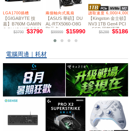
LGA1700插槽
兩個軸向式風扇
讀取速度 6,000/4,000
【GIGABYTE 技
【ASUS 華碩】DU
【Kingston 金士頓】
嘉】B760M GAMIN
AL-RTX5060-O8G
NV3 1TB Gen4 PCI
顯示卡
e SSD 固態硬碟
G PLUS WIFI DDR4
$3790
$15990
$5186
$3790
$99999
$5288
主機板
電腦周邊｜耗材