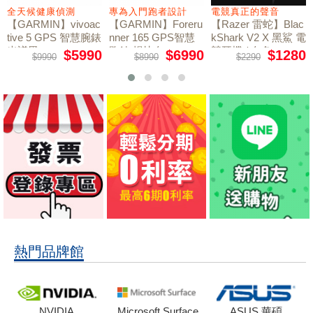
全天候健康偵測
專為入門跑者設計
電競真正的聲音
【GARMIN】vivoac
【GARMIN】Foreru
【Razer 雷蛇】Blac
tive 5 GPS 智慧腕錶
nner 165 GPS智慧
kShark V2 X 黑鯊 電
光譜黑
跑錶 暢快白
競耳機 / 白色
$5990
$6990
$1280
$9990
$8990
$2290
熱門品牌館
NVIDIA
Microsoft Surface
ASUS 華碩