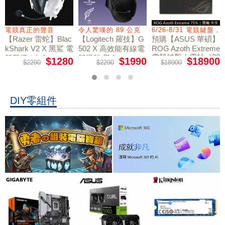
電競真正的聲音
令人驚嘆的 89 公克
6/26-8/31 電競鍵盤
【Razer 雷蛇】Blac
【Logitech 羅技】G
預購【ASUS 華碩】
kShark V2 X 黑鯊 電
502 X 高效能有線電
ROG Azoth Extreme
電競鍵盤｜雪軸《20
競耳機 / 白色
競滑鼠 黑色
$1280
$1990
$18900
$2290
$2290
$18900
周年限量版》
DIY零組件