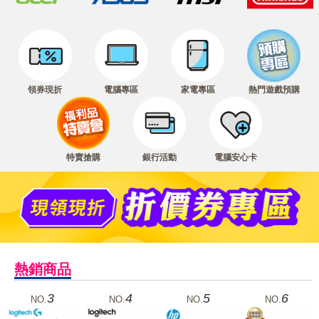
領券現折
電腦專區
家電專區
熱門遊戲預購
特賣搶購
銀行活動
電腦安心卡
熱銷商品
3
4
5
6
NO.
NO.
NO.
NO.