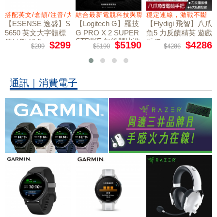
力切換扳機
搭配英文/倉頡/注音/大易
結合最新電競科技與職業選手共同開發
穩定連線，激戰不斷
【ESENSE 逸盛】S
【Logitech G】羅技
【Flydigi 飛智】八爪
5650 英文大字體標
G PRO X 2 SUPER
魚5 力反饋精英 遊戲
STRIKE 無線類比遊
準鍵盤 黑色
手把
$299
$5190
$4286
$299
$5190
$4286
戲滑鼠
通訊｜消費電子