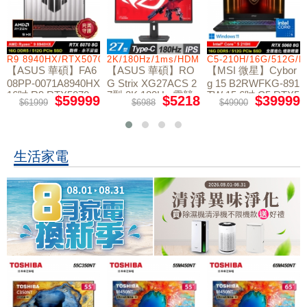
R9 8940HX/RTX5070/512GB/16G
2K/180Hz/1ms/HDMI/DP/IPS/Type-C
C5-210H/16G/512G/
【ASUS 華碩】FA6
【ASUS 華碩】RO
【MSI 微星】Cybor
08PP-0071A8940HX
G Strix XG27ACS 2
g 15 B2RWFKG-891
16吋 R9 RTX5070
7型 2K 180Hz 電競
TW 15.6吋 C5 RTX5
$59999
$5218
$39999
$61999
$6988
$49900
電競筆電
螢幕
060 電競筆電
生活家電