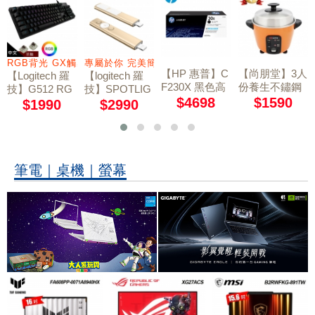
輸入
RGB背光 GX觸感茶軸
專屬於你 完美簡報
【HP 惠普】C
【尚朋堂】3人
【Logitech 羅
【logitech 羅
F230X 黑色高
份養生不鏽鋼
技】G512 RG
技】SPOTLIG
容量碳粉匣 30
電鍋SSC-03K
$4698
$1590
B 機械遊戲鍵
HT簡報器-香
$1990
$2990
X
D
盤｜GX觸感茶
檳金
軸
筆電｜桌機｜螢幕