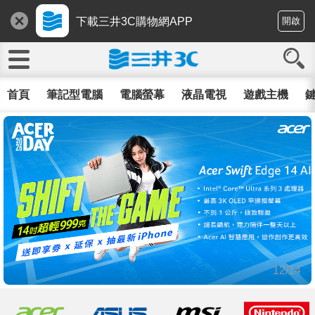
下載三井3C購物網APP
開啟
首頁
筆記型電腦
電腦螢幕
液晶電視
遊戲主機
鍵
12/14