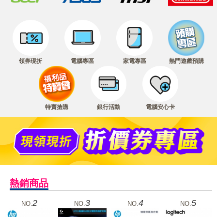
領券現折
電腦專區
家電專區
熱門遊戲預購
特賣搶購
銀行活動
電腦安心卡
熱銷商品
2
3
4
5
NO.
NO.
NO.
NO.