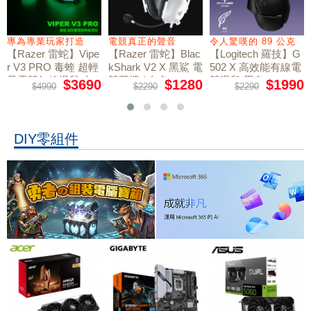
專為專業玩家打造
電競真正的聲音
令人驚嘆的 89 公克
【Razer 雷蛇】Vipe
【Razer 雷蛇】Blac
【Logitech 羅技】G
r V3 PRO 毒蝰 超輕
kShark V2 X 黑鯊 電
502 X 高效能有線電
量電競無線滑鼠 白
競耳機 / 白色
競滑鼠 黑色
$3690
$1280
$1990
$4990
$2290
$2290
色
DIY零組件