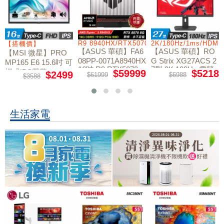
/RTX5060/W11
R9 8940HX/RTX5070/512GB/16G
2K/180Hz/1ms/HDMI
【搭機價】
【ASUS 華碩】FA6
【ASUS 華碩】RO
【MSI 微星】PRO
08PP-0071A8940HX
G Strix XG27ACS 2
MP165 E6 15.6吋 可
16吋 R9 RTX5070
7型 2K 180Hz 電競
攜式IPS螢幕
$59999
$5218
$2499
$61999
$6988
$3588
電競筆電
螢幕
生活家電