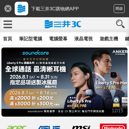
下載三井3C購物網APP
開啟
首頁
筆記型電腦
電腦螢幕
液晶電視
遊戲主機
鍵
12/15