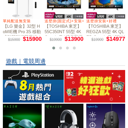
+好禮
單純配送無安裝
送壁掛(固定式)+安裝+好禮贈
送壁掛安裝+好禮
【LG 樂金】32型 H
【TOSHIBA 東芝】
【TOSHIBA 東芝】
oMIE機 Pro 3S 移動
55C350NT 55型 4K
REGZA 55型 4K QL
式智慧聯網螢幕組｜
Google TV 液晶顯示
ED Google TV 55M4
$15900
$13900
$14977
$15900
$19900
$19900
50NT液晶顯示器｜
單純配送
器｜含壁掛(固定式)
含壁掛(固定式)+安
+安裝
裝
遊戲｜電競周邊