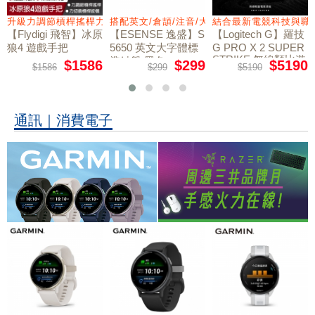
量鼠墊
升級力調節槓桿搖桿力切換扳機
搭配英文/倉頡/注音/大易
結合最新電競科技與職
【Flydigi 飛智】冰原
【ESENSE 逸盛】S
【Logitech G】羅技
狼4 遊戲手把
5650 英文大字體標
G PRO X 2 SUPER
STRIKE 無線類比遊
準鍵盤 黑色
$1586
$299
$5190
$1586
$299
$5190
戲滑鼠
通訊｜消費電子