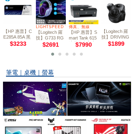
LIGHTSPEED 7.1 聲道
傳真、無線
【HP 惠普】C
【Logitech 羅
【Logitech 羅
【HP 惠普】S
E285A 85A 黑
技】DRIVING
技】G733 RG
mart Tank 615
色碳粉匣
FORCE SHIF
$3233
連供傳真印表
$1899
B炫光無線電
$2691
$7990
TER 換檔變速
機 All-in-One
競耳機麥克風 /
器
莫蘭紫
筆電｜桌機｜螢幕