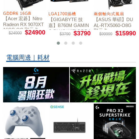
GDDR6 16GB
LGA1700插槽
兩個軸向式風扇
【Acer 宏碁】Nitro
【GIGABYTE 技
【ASUS 華碩】DU
Radeon RX 9070XT
嘉】B760M GAMIN
AL-RTX5060-O8G
16GB OC 顯示卡
顯示卡
G PLUS WIFI DDR4
$24900
$3790
$15990
$24900
$3790
$99999
主機板
電腦周邊｜耗材