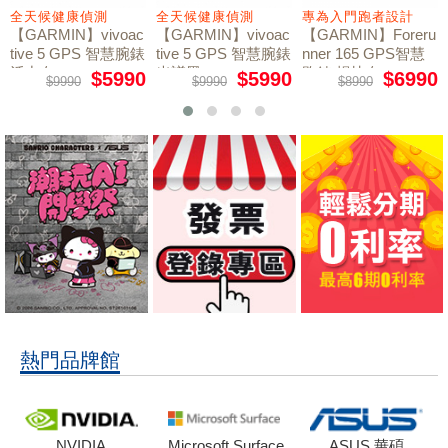
全天候健康偵測
全天候健康偵測
專為入門跑者設計
【GARMIN】vivoac
【GARMIN】vivoac
【GARMIN】Foreru
tive 5 GPS 智慧腕錶
tive 5 GPS 智慧腕錶
nner 165 GPS智慧
活力白
光譜黑
跑錶 暢快白
$5990
$5990
$6990
$9990
$9990
$8990
熱門品牌館
NVIDIA
Microsoft Surface
ASUS 華碩