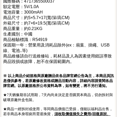
國際條碼：4717365500037
額定電壓：5V/1.0A
電池容量：3000mAH
商品尺寸：約5×5.7×17(寬/深/高CM)
外箱尺寸：約7×6×19.5(寬/深/高CM)
商品重量：約0.21KG
生產國別：中國
商品檢驗標識：R54919
保固期一年：營業用及消耗品除外(ex：扇葉、掛繩、USB
線、電池..等)
商品維修請自行送維修站，耗材品及人為因素使用錯誤導致
商品毀損或故障，恕不在保固範圍內。
※ 以上商品介紹規格與原廠贈品依各品牌官網公告為主，本商品頁訊
息僅供參考，若原廠修改規格或贈品活動內容，詳細內容請查閱各品
牌官網。以原廠規格所公布資料為準，如有變更，將不另行通知。
★7天猶豫期非試用期，7天內尚未決定是否購買本商品，切勿拆封與
破壞原廠外盒包裝。
★商品一經拆封或使用，等同商品價值已受損，僅能以福利品出售，
若非商品本身瑕疵而需退換貨，
須收取價值損失之費用(回復原狀、