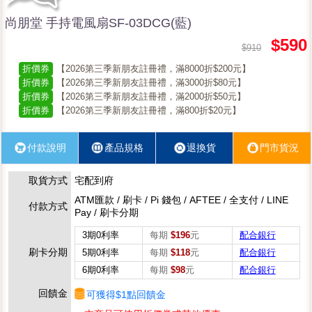
尚朋堂 手持電風扇SF-03DCG(藍)
$590
$910
折價券
【2026第三季新朋友註冊禮，滿8000折$200元】
折價券
【2026第三季新朋友註冊禮，滿3000折$80元】
折價券
【2026第三季新朋友註冊禮，滿2000折$50元】
折價券
【2026第三季新朋友註冊禮，滿800折$20元】
付款說明
產品規格
退換貨
門市貨況
取貨方式
宅配到府
ATM匯款 / 刷卡 / Pi 錢包 / AFTEE / 全支付 / LINE
付款方式
Pay / 刷卡分期
3期0利率
每期
$196
元
配合銀行
刷卡分期
5期0利率
每期
$118
元
配合銀行
6期0利率
每期
$98
元
配合銀行
回饋金
可獲得$1點回饋金