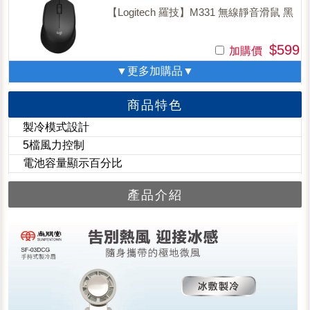
【Logitech 羅技】M331 無線靜音滑鼠 黑
$599
加購價
▼更多加購品▼
商品特色
製冷模式設計
5檔風力控制
電池容量顯示百分比
產品介紹