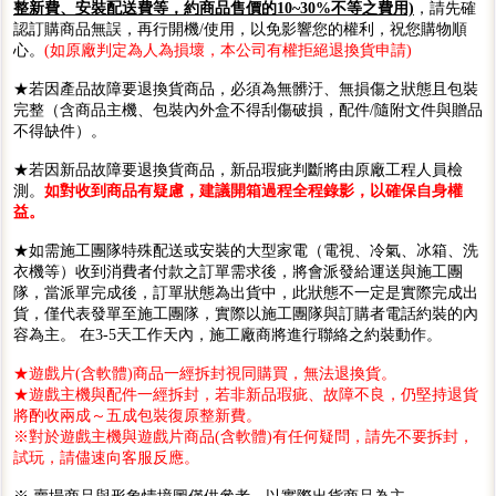
整新費、安裝配送費等，約商品售價的10~30%不等之費用)
，請先確
認訂購商品無誤，再行開機/使用，以免影響您的權利，祝您購物順
心。
(如原廠判定為人為損壞，本公司有權拒絕退換貨申請)
★若因產品故障要退換貨商品，必須為無髒汙、無損傷之狀態且包裝
完整（含商品主機、包裝內外盒不得刮傷破損，配件/隨附文件與贈品
不得缺件）。
★若因新品故障要退換貨商品，新品瑕疵判斷將由原廠工程人員檢
測。
如對收到商品有疑慮，建議開箱過程全程錄影，以確保自身權
益。
★如需施工團隊特殊配送或安裝的大型家電（電視、冷氣、冰箱、洗
衣機等）收到消費者付款之訂單需求後，將會派發給運送與施工團
隊，當派單完成後，訂單狀態為出貨中，此狀態不一定是實際完成出
貨，僅代表發單至施工團隊，實際以施工團隊與訂購者電話約裝的內
容為主。 在3-5天工作天內，施工廠商將進行聯絡之約裝動作。
★遊戲片(含軟體)商品一經拆封視同購買，無法退換貨。
★遊戲主機與配件一經拆封，若非新品瑕疵、故障不良，仍堅持退貨
將酌收兩成～五成包裝復原整新費。
※對於遊戲主機與遊戲片商品(含軟體)有任何疑問，請先不要拆封，
試玩，請儘速向客服反應。