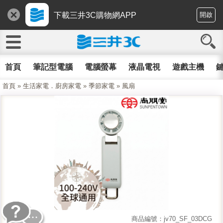
下載三井3C購物網APP
開啟
首頁
筆記型電腦
電腦螢幕
液晶電視
遊戲主機
鍵
首頁
»
生活家電．廚房家電
»
季節家電
»
風扇
商品編號：jv70_SF_03DCG