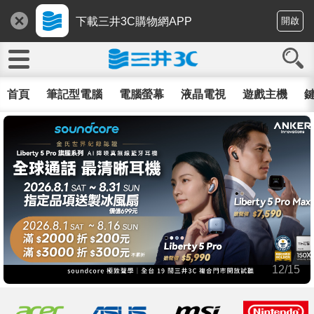
下載三井3C購物網APP
開啟
首頁
筆記型電腦
電腦螢幕
液晶電視
遊戲主機
鍵
13/15