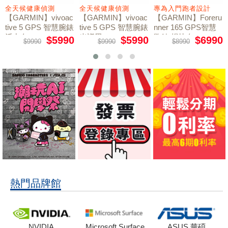
全天候健康偵測
全天候健康偵測
專為入門跑者設計
電
GARMIN】vivoac
【GARMIN】vivoac
【GARMIN】Foreru
【R
ive 5 GPS 智慧腕錶
tive 5 GPS 智慧腕錶
nner 165 GPS智慧
kS
活力白
光譜黑
跑錶 暢快白
競
$5990
$5990
$6990
$9990
$9990
$8990
熱門品牌館
NVIDIA
Microsoft Surface
ASUS 華碩