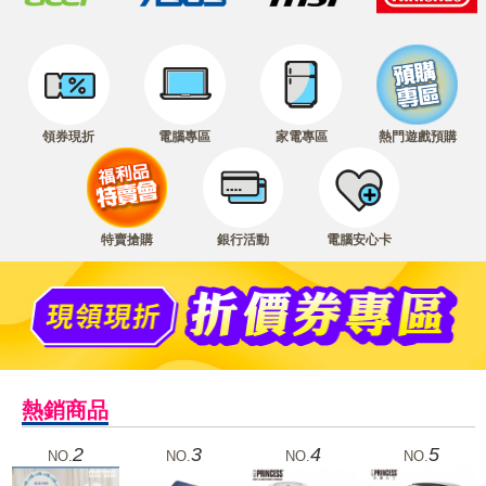
領券現折
電腦專區
家電專區
熱門遊戲預購
特賣搶購
銀行活動
電腦安心卡
熱銷商品
2
3
4
5
NO.
NO.
NO.
NO.