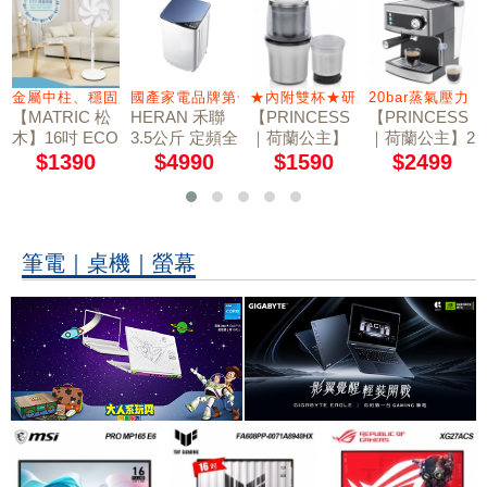
300高速分享
金屬中柱、穩固又耐用
國產家電品牌第一首選
★內附雙杯★研磨杯/蔬果切碎杯
20bar蒸氣壓力
【MATRIC 松
HERAN 禾聯
【PRINCESS
【PRINCESS
木】16吋 ECO
3.5公斤 定頻全
｜荷蘭公主】
｜荷蘭公主】2
節能風扇 MG-
自動洗衣機 H
不鏽鋼乾溼研
0bar半自動義
$1390
$4990
$1590
$2499
DF1608R
WM-0452 買就
磨機/附防噴蓋
式濃縮咖啡機
送基本安裝
221030
249407
筆電｜桌機｜螢幕