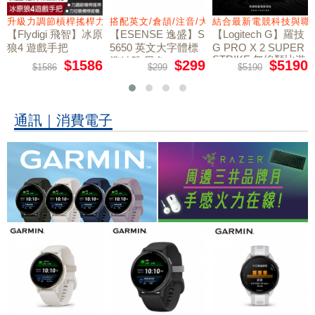
調節槓桿搖桿力切換扳機
搭配英文/倉頡/注音/大易
結合最新電競科技與職業選手共
穩定連線
igi 飛智】冰原
【ESENSE 逸盛】S
【Logitech G】羅技
【Flydi
戲手把
5650 英文大字體標
G PRO X 2 SUPER
魚5 力反
STRIKE 無線類比遊
準鍵盤 黑色
手把
$1586
$299
$5190
586
$299
$5190
$428
戲滑鼠
通訊｜消費電子