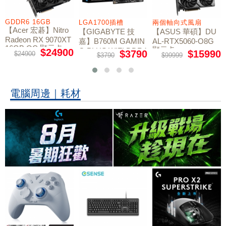
LGA1700插槽
兩個軸向式風扇
讀取速度 6,000/4,
ro
【GIGABYTE 技
【ASUS 華碩】DU
【Kingston 金士
0XT
嘉】B760M GAMIN
AL-RTX5060-O8G
NV3 1TB Gen4 PC
卡
顯示卡
e SSD 固態硬碟
G PLUS WIFI DDR4
900
$3790
$15990
$51
$3790
$99999
$5288
主機板
電腦周邊｜耗材