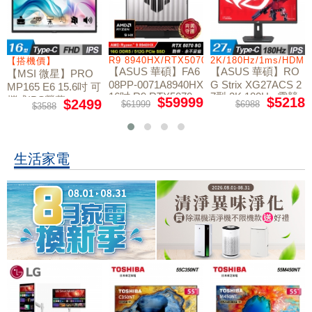
R9 8940HX/RTX5070/512GB/16G
2K/180Hz/1ms/HDMI/DP/IPS/Type-C
C5-210H/16G/512G/
【ASUS 華碩】FA6
【ASUS 華碩】RO
【MSI 微星】Cybor
08PP-0071A8940HX
G Strix XG27ACS 2
g 15 B2RWFKG-891
16吋 R9 RTX5070
7型 2K 180Hz 電競
TW 15.6吋 C5 RTX5
$59999
$5218
$38999
$61999
$6988
$49900
電競筆電
螢幕
060 電競筆電
生活家電