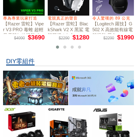
電競真正的聲音
令人驚嘆的 89 公克
6/26-8/31 電競鍵
e
【Razer 雷蛇】Blac
【Logitech 羅技】G
預購【ASUS 華碩】
kShark V2 X 黑鯊 電
502 X 高效能有線電
ROG Azoth Extreme
電競鍵盤｜雪軸《20
競耳機 / 白色
競滑鼠 黑色
0
$1280
$1990
$18900
$2290
$2290
$18900
周年限量版》
DIY零組件