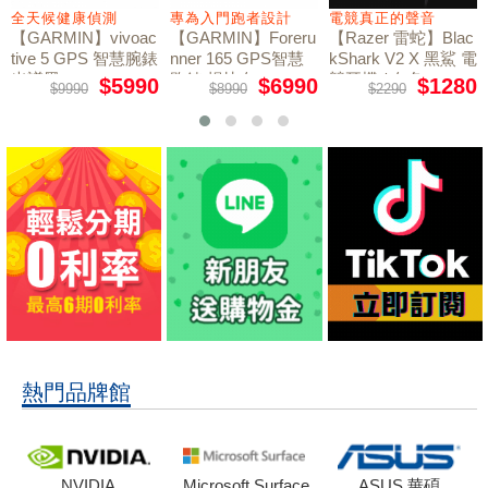
全天候健康偵測
專為入門跑者設計
電競真正的聲音
【GARMIN】vivoac
【GARMIN】Foreru
【Razer 雷蛇】Blac
tive 5 GPS 智慧腕錶
nner 165 GPS智慧
kShark V2 X 黑鯊 電
光譜黑
跑錶 暢快白
競耳機 / 白色
$5990
$6990
$1280
$9990
$8990
$2290
熱門品牌館
NVIDIA
Microsoft Surface
ASUS 華碩