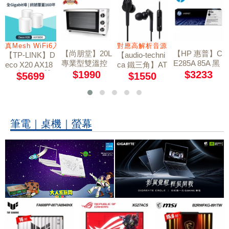
真Mesh WiFi6入門款
對應高解析音源
【尚朋堂】20L
【HP 惠普】C
【TP-LINK】D
【audio-techni
專業型雙溫控
E285A 85A 黑
eco X20 AX18
ca 鐵三角】AT
電烤箱SO-712
色碳粉匣
00 真Mesh 雙
$1990
$3233
H-CKS550XiS
$5699
$1550
0G
頻無線網狀路
線控通話 耳道
由器 3入組
式耳機 / 黑
筆電｜桌機｜螢幕