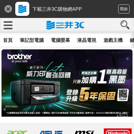
下載三井3C購物網APP
開啟
首頁
筆記型電腦
電腦螢幕
液晶電視
遊戲主機
鍵
14/15