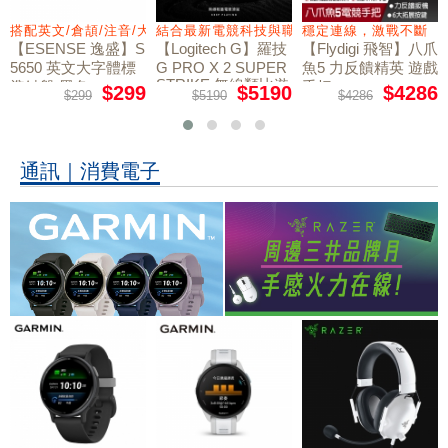
力切換扳機
搭配英文/倉頡/注音/大易
結合最新電競科技與職業選手共同開發
穩定連線，激戰不斷
【ESENSE 逸盛】S
【Logitech G】羅技
【Flydigi 飛智】八爪
5650 英文大字體標
G PRO X 2 SUPER
魚5 力反饋精英 遊戲
STRIKE 無線類比遊
準鍵盤 黑色
手把
$299
$5190
$4286
$299
$5190
$4286
戲滑鼠
通訊｜消費電子