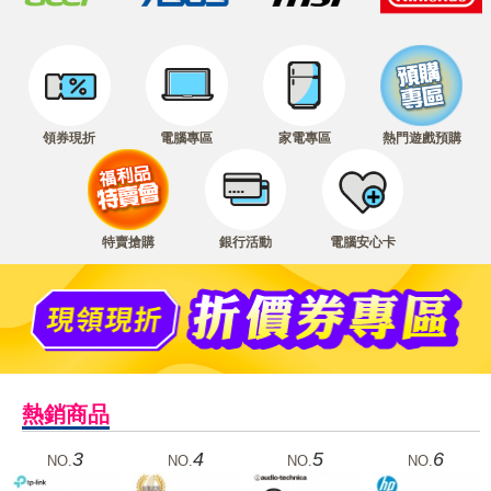
領券現折
電腦專區
家電專區
熱門遊戲預購
特賣搶購
銀行活動
電腦安心卡
熱銷商品
3
4
5
6
NO.
NO.
NO.
NO.