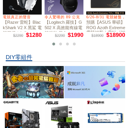
電競真正的聲音
令人驚嘆的 89 公克
6/26-8/31 電競鍵盤
【Razer 雷蛇】Blac
【Logitech 羅技】G
預購【ASUS 華碩】
kShark V2 X 黑鯊 電
502 X 高效能有線電
ROG Azoth Extreme
電競鍵盤｜雪軸《20
競耳機 / 白色
競滑鼠 黑色
$1280
$1990
$18900
$2290
$2290
$18900
周年限量版》
DIY零組件