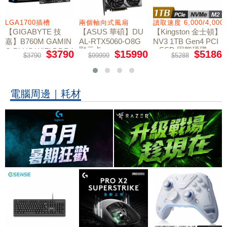
LGA1700插槽
兩個軸向式風扇
讀取速度 6,000/4,000
【GIGABYTE 技
【ASUS 華碩】DU
【Kingston 金士頓】
嘉】B760M GAMIN
AL-RTX5060-O8G
NV3 1TB Gen4 PCI
顯示卡
e SSD 固態硬碟
G PLUS WIFI DDR4
$3790
$15990
$5186
$3790
$99999
$5288
主機板
電腦周邊｜耗材