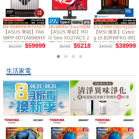
R9 8940HX/RTX5070/512GB/16G
2K/180Hz/1ms/HDMI/DP/IPS/Type-C
C5-210H/16G/512G/
【ASUS 華碩】FA6
【ASUS 華碩】RO
【MSI 微星】Cybor
08PP-0071A8940HX
G Strix XG27ACS 2
g 15 B2RWFKG-891
16吋 R9 RTX5070
7型 2K 180Hz 電競
TW 15.6吋 C5 RTX5
$59999
$5218
$38999
$61999
$6988
$49900
電競筆電
螢幕
060 電競筆電
生活家電