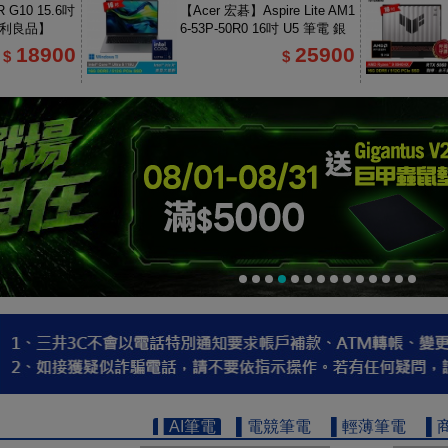
 G10 15.6吋
【Acer 宏碁】Aspire Lite AM1
福利良品】
6-53P-50R0 16吋 U5 筆電 銀
色
18900
25900
$
$
▌AI筆電
▌電競筆電
▌輕薄筆電
▌