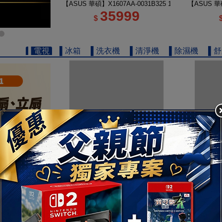
【ASUS 華碩】X1607AA-0031B325 16吋 U5 輕薄AI筆
【ASUS 華碩
35999
$
▌電視
▌冰箱
▌洗衣機
▌清淨機
▌除濕機
▌
【TOSHIBA 東芝】REGZA 50型 4K QLED Google
【TOSHIB
13111
$