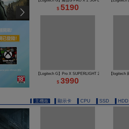
【Logitech G】羅技G PRO X 2 SUPERSTRIKE 
【Logite
5190
$
【Logitech G】Pro X SUPERLIGHT 2 DEX 無線
【logitec
3990
$
▌主機板
▌顯示卡
▌CPU
▌SSD
▌HDD