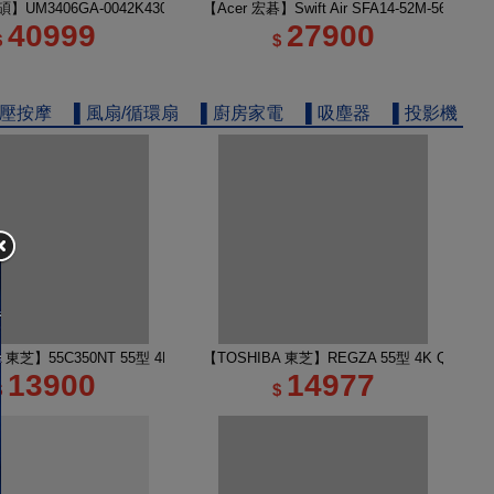
電
】UM3406GA-0042K430H 14吋 R5 AI筆電 玉石黑
【Acer 宏碁】Swift Air SFA14-52M-56KA
40999
27900
$
$
舒壓按摩
▌風扇/循環扇
▌廚房家電
▌吸塵器
▌投影機
 TV 50M450NT液晶顯示器｜含壁掛安裝
A 東芝】55C350NT 55型 4K Google TV 液晶顯示器｜含壁掛(固定式)+安裝
【TOSHIBA 東芝】REGZA 55型 4K QLED
13900
14977
$
$