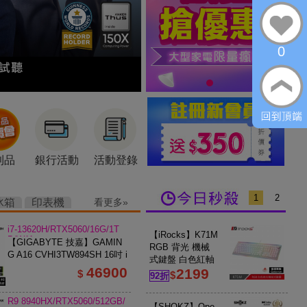
0
利品
銀行活動
活動登錄
1
2
冰箱
印表機
看更多
i7-13620H/RTX5060/16G/1T
【iRocks】K71M
B/W11
【GIGABYTE 技嘉】GAMIN
RGB 背光 機械
G A16 CVHI3TW894SH 16吋 i
式鍵盤 白色紅軸
7 RTX5060 電競筆電 鋼鐵黑
46900
2199
$
$
92折
R9 8940HX/RTX5060/512GB/
【SHOKZ】Ope