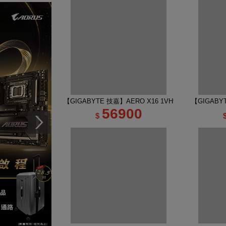
【GIGABYTE 技嘉】AERO X16 1VH93TWC94AH 16
【GIGABY
56900
$