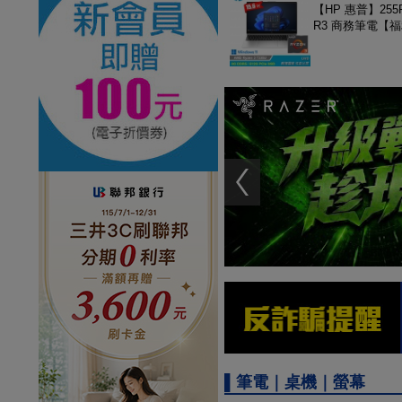
【HP 惠普】255R
R3 商務筆電【
▌筆電｜桌機｜螢幕