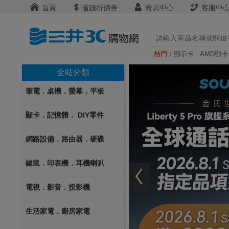
首頁
省錢折價券
會員中心
客服中
熱門：
顯示卡
AMD顯卡
全站分類
筆電．桌機．螢幕．平板
顯卡．記憶體． DIY零件
網路設備．路由器．硬碟
鍵鼠．印表機．耳機喇叭
電視．影音．投影機
生活家電．廚房家電