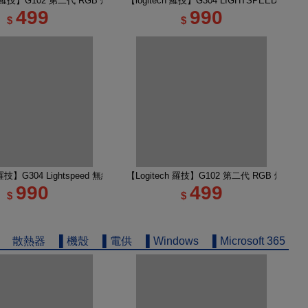
無線類比遊戲滑鼠
ch 羅技】G102 第二代 RGB 炫彩遊戲滑鼠 黑
【logitech 羅技】G304 LIGHTSPEED 
499
990
$
$
輕量化遊戲滑鼠 黑色
h 羅技】G304 Lightspeed 無線電競遊戲滑鼠 莫藍紫
【Logitech 羅技】G102 第二代 RGB 炫彩遊
990
499
$
$
散熱器
▌機殼
▌電供
▌Windows
▌Microsoft 365