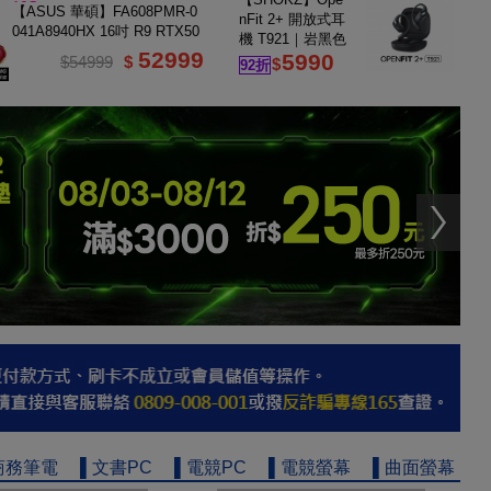
16G
【ASUS 華碩】FA608PMR-0
nFit 2+ 開放式耳
041A8940HX 16吋 R9 RTX50
機 T921｜岩黑色
60 電競筆電
52999
5990
$54999
$
$
92折
商務筆電
▌文書PC
▌電競PC
▌電競螢幕
▌曲面螢幕