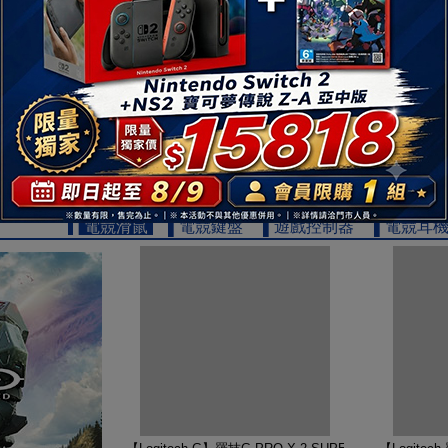
【TOSHIBA 東芝】REGZA 65型 4K QLED Googl
【TOSHIB
19999
$
▌電競滑鼠
▌電競鍵盤
▌遊戲控制器
▌電競耳