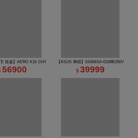
吋 R7 RTX5060 AI電競筆電｜太空灰
TE 技嘉】AERO X16 1VH93TWC94DH 16吋 R7 RTX5060 AI電競筆電｜幻月
【ASUS 華碩】S5406SA-0108B256V 14吋 
56900
39999
$
$