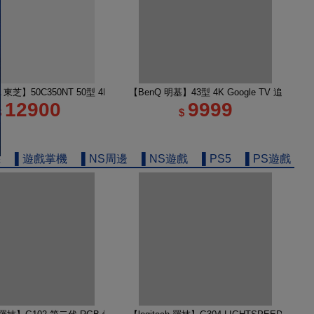
e TV 65M450NT液晶顯示器｜含壁掛安裝+架子
A 東芝】50C350NT 50型 4K Google TV 液晶顯示器｜含基本安裝
【BenQ 明基】43型 4K Google TV 追劇護
12900
9999
$
$
機
▌遊戲掌機
▌NS周邊
▌NS遊戲
▌PS5
▌PS遊戲