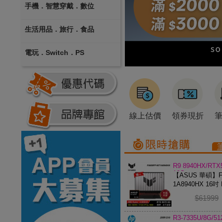
手機．智慧穿戴．數位
生活用品．旅行．食品
電玩．Switch．PS
線上估價
領券現折
R9 8940HX/RTX
16G
【ASUS 華碩】FA
1A8940HX 16吋 
電競筆電
$61999
R3-7335U/8G/5