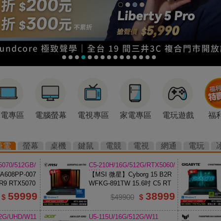
筆電專區
電腦螢幕
電視專區
家電專區
電玩遊戲
福
筆電
螢幕
桌機
鍵鼠
電競
電視
網通
電玩
5070/512GB/
C5-210H/16G/512G/RTX5060/
W11
608PP-007
【MSI 微星】Cyborg 15 B2R
R9 RTX5070
WFKG-891TW 15.6吋 C5 RT
X5060 電競筆電【福利良品】
59999
38999
$
$49900
$
12G/UHD/W11
U5-115U/16G/512G/W11