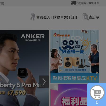
消費滿588免運費
下載
會員登入
|
購物車(0)
|
註冊
查訂單
0