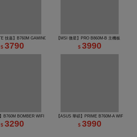
E 技嘉】B760M GAMING PLUS WIFI DDR4 主機板
【MSI 微星】PRO B860M-B 主機板
3790
3990
$
$
B760M BOMBER WIFI DDR5 INTEL主機板
【ASUS 華碩】PRIME B760M-A WIFI-CSM
3290
3990
$
$