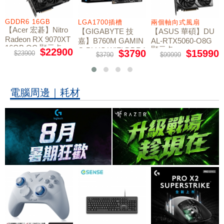
GDDR6 16GB
LGA1700插槽
兩個軸向式風扇
【Acer 宏碁】Nitro
【GIGABYTE 技
【ASUS 華碩】DU
Radeon RX 9070XT
嘉】B760M GAMIN
AL-RTX5060-O8G
16GB OC 顯示卡
顯示卡
G PLUS WIFI DDR4
$22900
$3790
$15990
$23900
$3790
$99999
主機板
電腦周邊｜耗材