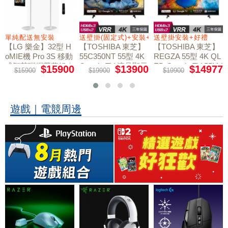
+好禮
單純配送無安裝
送壁掛(固定式)+安裝+好禮贈
送壁掛安裝+好禮
【LG 樂金】32型 H
【TOSHIBA 東芝】
【TOSHIBA 東芝】
oMIE機 Pro 3S 移動
55C350NT 55型 4K
REGZA 55型 4K QL
式智慧聯網螢幕組｜
Google TV 液晶顯示
ED Google TV 55M4
$15900
$13900
$14977
$15900
$19900
$19900
50NT液晶顯示器｜
單純配送
器｜含壁掛(固定式)
含壁掛(固定式)+安
+安裝
裝
遊戲｜電競周邊