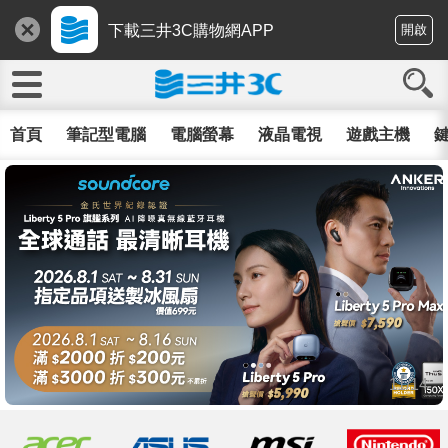
下載三井3C購物網APP
開啟
首頁
筆記型電腦
電腦螢幕
液晶電視
遊戲主機
鍵
11/14