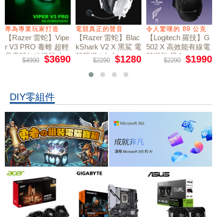
專為專業玩家打造
電競真正的聲音
令人驚嘆的 89 公克
【Razer 雷蛇】Vipe
【Razer 雷蛇】Blac
【Logitech 羅技】G
r V3 PRO 毒蝰 超輕
kShark V2 X 黑鯊 電
502 X 高效能有線電
量電競無線滑鼠 白
競耳機 / 白色
競滑鼠 黑色
$3690
$1280
$1990
$4990
$2290
$2290
色
DIY零組件