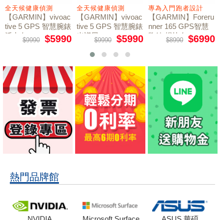
全天候健康偵測
全天候健康偵測
專為入門跑者設計
【GARMIN】vivoac
【GARMIN】vivoac
【GARMIN】Foreru
tive 5 GPS 智慧腕錶
tive 5 GPS 智慧腕錶
nner 165 GPS智慧
活力白
光譜黑
跑錶 暢快白
$5990
$5990
$6990
$9990
$9990
$8990
熱門品牌館
NVIDIA
Microsoft Surface
ASUS 華碩