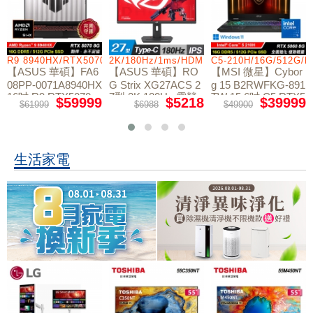
R9 8940HX/RTX5070/512GB/16G
2K/180Hz/1ms/HDMI/DP/IPS/Type-C
C5-210H/16G/512G/
【ASUS 華碩】FA6
【ASUS 華碩】RO
【MSI 微星】Cybor
08PP-0071A8940HX
G Strix XG27ACS 2
g 15 B2RWFKG-891
16吋 R9 RTX5070
7型 2K 180Hz 電競
TW 15.6吋 C5 RTX5
$59999
$5218
$39999
$61999
$6988
$49900
電競筆電
螢幕
060 電競筆電
生活家電