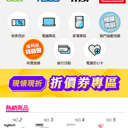
領券現折
電腦專區
家電專區
熱門遊戲預購
特賣搶購
銀行活動
電腦安心卡
熱銷商品
2
3
4
5
NO.
NO.
NO.
NO.