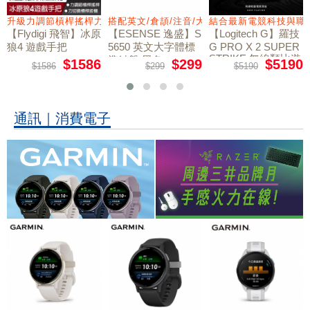
量鼠墊
升級力調節槓桿搖桿力切換扳機
搭配英文/倉頡/注音/大易
結合最新電競科技與職
【Flydigi 飛智】冰原
【ESENSE 逸盛】S
【Logitech G】羅技
狼4 遊戲手把
5650 英文大字體標
G PRO X 2 SUPER
STRIKE 無線類比遊
準鍵盤 黑色
$1586
$299
$5190
$1586
$299
$5190
戲滑鼠
通訊｜消費電子