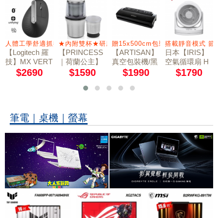
受優異的聲音
人體工學舒適抓握
★內附雙杯★研磨杯/蔬果切碎杯
贈15x500cm包裝袋2卷
搭載靜音模式 
【Logitech 羅
【PRINCESS
【ARTISAN】
日本【IRIS】
技】MX VERT
｜荷蘭公主】
真空包裝機/黑
空氣循環扇 H
ICAL 無線垂直
不鏽鋼乾溼研
VS2140 (贈15
M23
$2690
$1590
$1990
$1790
滑鼠
磨機/附防噴蓋
x500cm包裝袋
221030
2卷)
筆電｜桌機｜螢幕