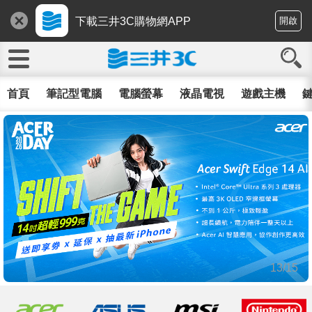
下載三井3C購物網APP
開啟
首頁
筆記型電腦
電腦螢幕
液晶電視
遊戲主機
鍵
13/15