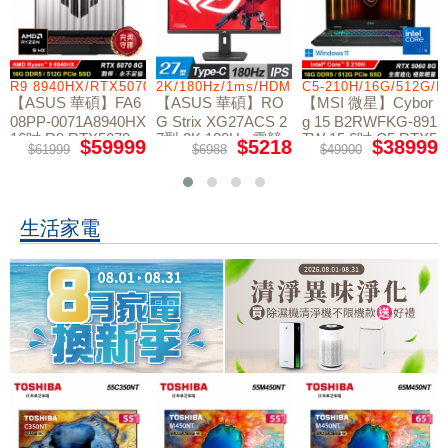
R9 8940HX/RTX5070/512GB/16G
2K/180Hz/1ms/HDMI/DP/IPS/Type-C
C5-210H/16G/512G/
【ASUS 華碩】FA6
【ASUS 華碩】RO
【MSI 微星】Cybor
08PP-0071A8940HX
G Strix XG27ACS 2
g 15 B2RWFKG-891
16吋 R9 RTX5070
7型 2K 180Hz 電競
TW 15.6吋 C5 RTX5
$59999
$5218
$38999
$61999
$6988
$49900
電競筆電
螢幕
060 電競筆電
生活家電