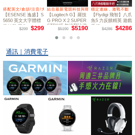
力切換扳機
搭配英文/倉頡/注音/大易
結合最新電競科技與職業選手共同開發
穩定連線，激戰不斷
【ESENSE 逸盛】S
【Logitech G】羅技
【Flydigi 飛智】八爪
5650 英文大字體標
G PRO X 2 SUPER
魚5 力反饋精英 遊戲
STRIKE 無線類比遊
準鍵盤 黑色
手把
$299
$5190
$4286
$299
$5190
$4286
戲滑鼠
通訊｜消費電子