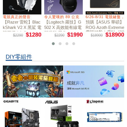
電競真正的聲音
令人驚嘆的 89 公克
6/26-8/31 電競鍵盤
【Razer 雷蛇】Blac
【Logitech 羅技】G
預購【ASUS 華碩】
kShark V2 X 黑鯊 電
502 X 高效能有線電
ROG Azoth Extreme
電競鍵盤｜雪軸《20
競耳機 / 白色
競滑鼠 黑色
$1280
$1990
$18900
$2290
$2290
$18900
周年限量版》
DIY零組件