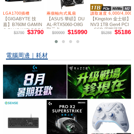
LGA1700插槽
兩個軸向式風扇
讀取速度 6,000/4,000
【GIGABYTE 技
【ASUS 華碩】DU
【Kingston 金士頓】
嘉】B760M GAMIN
AL-RTX5060-O8G
NV3 1TB Gen4 PCI
顯示卡
e SSD 固態硬碟
G PLUS WIFI DDR4
$3790
$15990
$5186
$3790
$99999
$5288
主機板
電腦周邊｜耗材