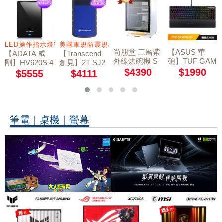
 7.1 聲道
LED操作指示燈號
美國軍規防震規格
尚朋堂 三層紫
【ASUS 華
【ADATA 威
【Transcend
外線烘碗機 S
碩】TUF GAM
剛】HV620S 4
創見】2T SJ2
D-1566
ING K3 RGB
$4390
$1990
TB 2.5吋行動
5H3B USB3.0
$5555
$4111
機械鍵盤【青
軍規防震硬碟
硬碟 黑
軸】
藍
筆電｜桌機｜螢幕