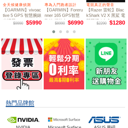
全天候健康偵測
專為入門跑者設計
電競真正的聲音
【GARMIN】vivoac
【GARMIN】Foreru
【Razer 雷蛇】Blac
tive 5 GPS 智慧腕錶
nner 165 GPS智慧
kShark V2 X 黑鯊 電
光譜黑
跑錶 暢快白
競耳機 / 白色
$5990
$6990
$1280
$9990
$8990
$2290
熱門品牌館
NVIDIA
Microsoft Surface
ASUS 華碩