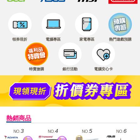
領券現折
電腦專區
家電專區
熱門遊戲預購
特賣搶購
銀行活動
電腦安心卡
熱銷商品
3
4
5
6
NO.
NO.
NO.
NO.