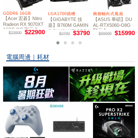
GDDR6 16GB
LGA1700插槽
兩個軸向式風扇
【Acer 宏碁】Nitro
【GIGABYTE 技
【ASUS 華碩】DU
Radeon RX 9070XT
嘉】B760M GAMIN
AL-RTX5060-O8G
16GB OC 顯示卡
顯示卡
G PLUS WIFI DDR4
$22900
$3790
$15990
$23900
$3790
$99999
主機板
電腦周邊｜耗材