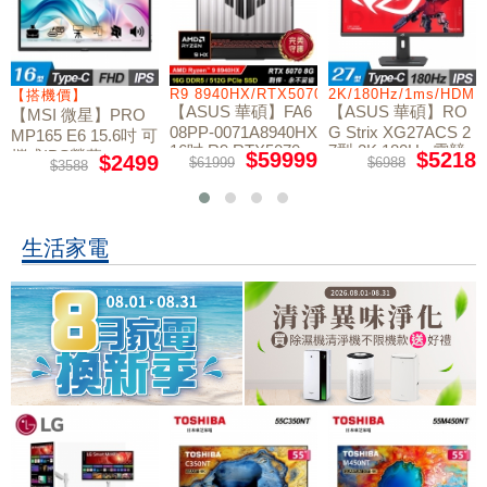
/RTX5060/W11
R9 8940HX/RTX5070/512GB/16G
2K/180Hz/1ms/HDMI
【搭機價】
【ASUS 華碩】FA6
【ASUS 華碩】RO
【MSI 微星】PRO
08PP-0071A8940HX
G Strix XG27ACS 2
MP165 E6 15.6吋 可
16吋 R9 RTX5070
7型 2K 180Hz 電競
攜式IPS螢幕
$59999
$5218
$2499
$61999
$6988
$3588
電競筆電
螢幕
生活家電