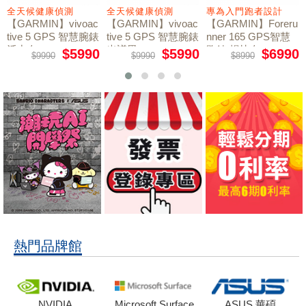
全天候健康偵測
全天候健康偵測
專為入門跑者設計
【GARMIN】vivoac
【GARMIN】vivoac
【GARMIN】Foreru
tive 5 GPS 智慧腕錶
tive 5 GPS 智慧腕錶
nner 165 GPS智慧
活力白
光譜黑
跑錶 暢快白
$5990
$5990
$6990
$9990
$9990
$8990
熱門品牌館
NVIDIA
Microsoft Surface
ASUS 華碩