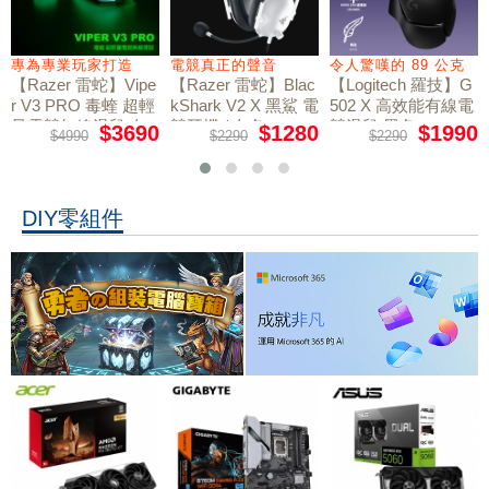
專為專業玩家打造
電競真正的聲音
令人驚嘆的 89 公克
【Razer 雷蛇】Vipe
【Razer 雷蛇】Blac
【Logitech 羅技】G
r V3 PRO 毒蝰 超輕
kShark V2 X 黑鯊 電
502 X 高效能有線電
量電競無線滑鼠 白
競耳機 / 白色
競滑鼠 黑色
$3690
$1280
$1990
$4990
$2290
$2290
色
DIY零組件