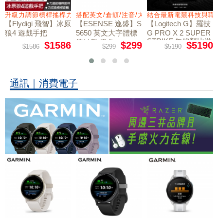
量鼠墊
升級力調節槓桿搖桿力切換扳機
搭配英文/倉頡/注音/大易
結合最新電競科技與職
【Flydigi 飛智】冰原
【ESENSE 逸盛】S
【Logitech G】羅技
狼4 遊戲手把
5650 英文大字體標
G PRO X 2 SUPER
STRIKE 無線類比遊
準鍵盤 黑色
$1586
$299
$5190
$1586
$299
$5190
戲滑鼠
通訊｜消費電子