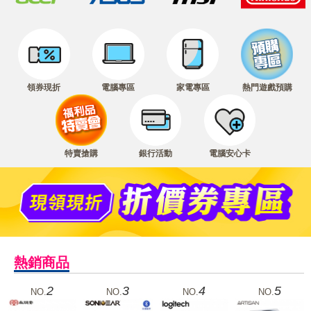
領券現折
電腦專區
家電專區
熱門遊戲預購
特賣搶購
銀行活動
電腦安心卡
熱銷商品
2
3
4
5
NO.
NO.
NO.
NO.