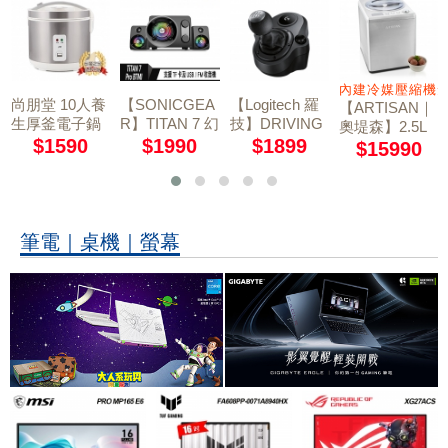
 4D大面積扶手
內建冷媒壓縮機
尚朋堂 10人養
【SONICGEA
【Logitech 羅
【ARTISAN｜
生厚釜電子鍋
R】TITAN 7 幻
技】DRIVING
奧堤森】2.5L
SC-NX18T
彩無線藍牙2.1
FORCE SHIF
$1590
$1990
$1899
數位全自動冰
$15990
TER 換檔變速
多媒體音箱
淇淋機 IC258
器
1
筆電｜桌機｜螢幕