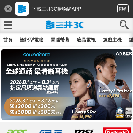
下載三井3C購物網APP
開啟
首頁
筆記型電腦
電腦螢幕
液晶電視
遊戲主機
鍵
12/15