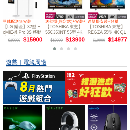
+好禮
單純配送無安裝
送壁掛(固定式)+安裝+好禮贈
送壁掛安裝+好禮
【LG 樂金】32型 H
【TOSHIBA 東芝】
【TOSHIBA 東芝】
oMIE機 Pro 3S 移動
55C350NT 55型 4K
REGZA 55型 4K QL
式智慧聯網螢幕組｜
Google TV 液晶顯示
ED Google TV 55M4
$15900
$13900
$14977
$15900
$19900
$19900
50NT液晶顯示器｜
單純配送
器｜含壁掛(固定式)
含壁掛(固定式)+安
+安裝
裝
遊戲｜電競周邊