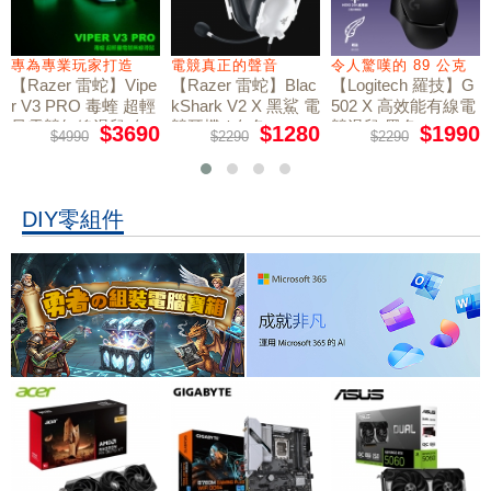
專為專業玩家打造
電競真正的聲音
令人驚嘆的 89 公克
【Razer 雷蛇】Vipe
【Razer 雷蛇】Blac
【Logitech 羅技】G
r V3 PRO 毒蝰 超輕
kShark V2 X 黑鯊 電
502 X 高效能有線電
量電競無線滑鼠 白
競耳機 / 白色
競滑鼠 黑色
$3690
$1280
$1990
$4990
$2290
$2290
色
DIY零組件