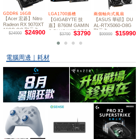
GDDR6 16GB
LGA1700插槽
兩個軸向式風扇
【Acer 宏碁】Nitro
【GIGABYTE 技
【ASUS 華碩】DU
Radeon RX 9070XT
嘉】B760M GAMIN
AL-RTX5060-O8G
16GB OC 顯示卡
顯示卡
G PLUS WIFI DDR4
$24900
$3790
$15990
$24900
$3790
$99999
主機板
電腦周邊｜耗材