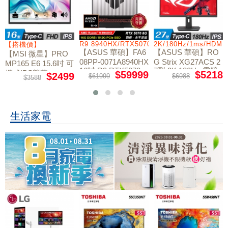
/RTX5060/W11
R9 8940HX/RTX5070/512GB/16G
2K/180Hz/1ms/HDMI
【搭機價】
【ASUS 華碩】FA6
【ASUS 華碩】RO
【MSI 微星】PRO
08PP-0071A8940HX
G Strix XG27ACS 2
MP165 E6 15.6吋 可
16吋 R9 RTX5070
7型 2K 180Hz 電競
攜式IPS螢幕
$59999
$5218
$2499
$61999
$6988
$3588
電競筆電
螢幕
生活家電