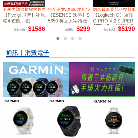
量鼠墊
升級力調節槓桿搖桿力切換扳機
搭配英文/倉頡/注音/大易
結合最新電競科技與職
【Flydigi 飛智】冰原
【ESENSE 逸盛】S
【Logitech G】羅技
狼4 遊戲手把
5650 英文大字體標
G PRO X 2 SUPER
STRIKE 無線類比遊
準鍵盤 黑色
$1586
$299
$5190
$1586
$299
$5190
戲滑鼠
通訊｜消費電子