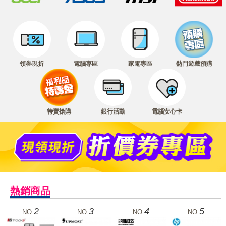
領券現折
電腦專區
家電專區
熱門遊戲預購
特賣搶購
銀行活動
電腦安心卡
熱銷商品
2
3
4
5
NO.
NO.
NO.
NO.