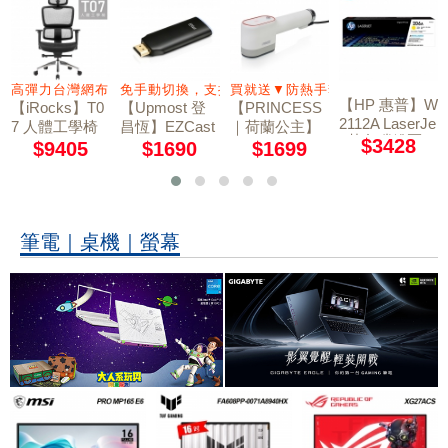
高彈力台灣網布 4D大面積扶手
免手動切換，支援Wi-Fi 5G
買就送▼防熱手套
【HP 惠普】W
【iRocks】T0
【Upmost 登
【PRINCESS
2112A LaserJe
7 人體工學椅
昌恆】EZCast
｜荷蘭公主】
t 黃色碳粉匣 2
$3428
石墨黑
2 萬用型無線
平掛兩用掛燙
$9405
$1690
$1699
06A
影音接收器 雙
機/熨斗 33285
頻版
5 (贈防熱手
套)
筆電｜桌機｜螢幕