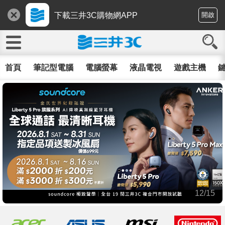
下載三井3C購物網APP
開啟
首頁
筆記型電腦
電腦螢幕
液晶電視
遊戲主機
鍵
12/15