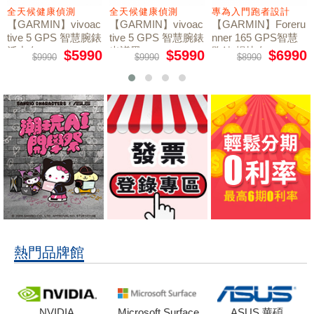
全天候健康偵測
全天候健康偵測
專為入門跑者設計
【GARMIN】vivoac
【GARMIN】vivoac
【GARMIN】Foreru
tive 5 GPS 智慧腕錶
tive 5 GPS 智慧腕錶
nner 165 GPS智慧
活力白
光譜黑
跑錶 暢快白
$5990
$5990
$6990
$9990
$9990
$8990
熱門品牌館
NVIDIA
Microsoft Surface
ASUS 華碩