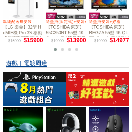
+好禮
單純配送無安裝
送壁掛(固定式)+安裝+好禮贈
送壁掛安裝+好禮
【LG 樂金】32型 H
【TOSHIBA 東芝】
【TOSHIBA 東芝】
oMIE機 Pro 3S 移動
55C350NT 55型 4K
REGZA 55型 4K QL
式智慧聯網螢幕組｜
Google TV 液晶顯示
ED Google TV 55M4
$15900
$13900
$14977
$15900
$19900
$19900
50NT液晶顯示器｜
單純配送
器｜含壁掛(固定式)
含壁掛(固定式)+安
+安裝
裝
遊戲｜電競周邊