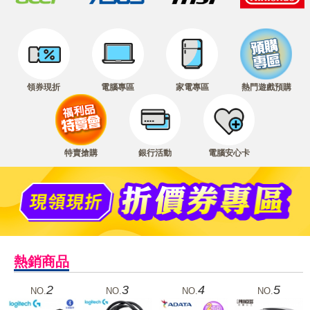
領券現折
電腦專區
家電專區
熱門遊戲預購
特賣搶購
銀行活動
電腦安心卡
熱銷商品
2
3
4
5
NO.
NO.
NO.
NO.