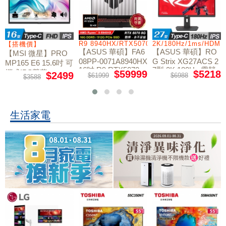
/RTX5060/W11
R9 8940HX/RTX5070/512GB/16G
2K/180Hz/1ms/HDMI
【搭機價】
【ASUS 華碩】FA6
【ASUS 華碩】RO
【MSI 微星】PRO
08PP-0071A8940HX
G Strix XG27ACS 2
MP165 E6 15.6吋 可
16吋 R9 RTX5070
7型 2K 180Hz 電競
攜式IPS螢幕
$59999
$5218
$2499
$61999
$6988
$3588
電競筆電
螢幕
生活家電