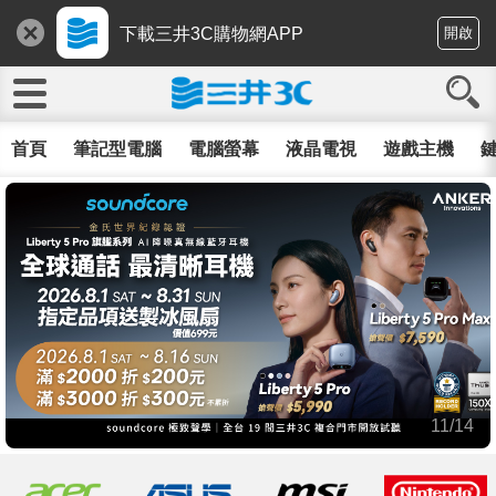
下載三井3C購物網APP
開啟
首頁
筆記型電腦
電腦螢幕
液晶電視
遊戲主機
鍵
11/14