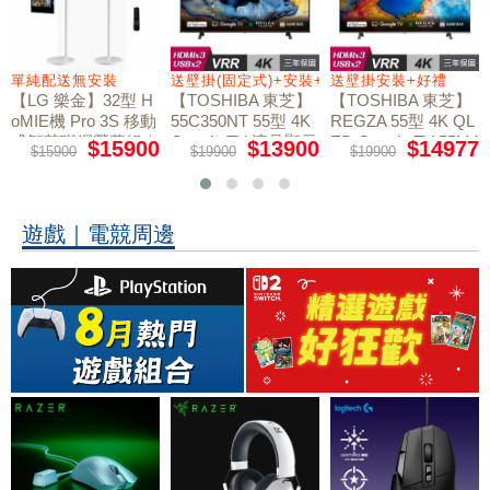
+好禮
單純配送無安裝
送壁掛(固定式)+安裝+好禮贈
送壁掛安裝+好禮
【LG 樂金】32型 H
【TOSHIBA 東芝】
【TOSHIBA 東芝】
oMIE機 Pro 3S 移動
55C350NT 55型 4K
REGZA 55型 4K QL
式智慧聯網螢幕組｜
Google TV 液晶顯示
ED Google TV 55M4
$15900
$13900
$14977
$15900
$19900
$19900
50NT液晶顯示器｜
單純配送
器｜含壁掛(固定式)
含壁掛(固定式)+安
+安裝
裝
遊戲｜電競周邊