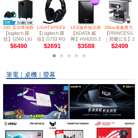
連接選擇
240 瓦功率強勁音效
LIGHTSPEED 7.1 聲道
LED操作指示燈號
20bar蒸氣壓力
【logitech 羅
【Logitech 羅
【ADATA 威
【PRINCESS
技】G560 LIG
技】G733 RG
剛】HV620S 2
｜荷蘭公主】2
HTSYNC PC
B炫光無線電
TB 2.5吋行動
0bar半自動義
$6490
$2691
$3588
$2499
電競音箱系統
競耳機麥克風 /
硬碟 黑色
式濃縮咖啡機
神秘黑
249407
筆電｜桌機｜螢幕