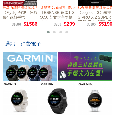
量鼠墊
升級力調節槓桿搖桿力切換扳機
搭配英文/倉頡/注音/大易
結合最新電競科技與職
【Flydigi 飛智】冰原
【ESENSE 逸盛】S
【Logitech G】羅技
狼4 遊戲手把
5650 英文大字體標
G PRO X 2 SUPER
STRIKE 無線類比遊
準鍵盤 黑色
$1586
$299
$5190
$1586
$299
$5190
戲滑鼠
通訊｜消費電子