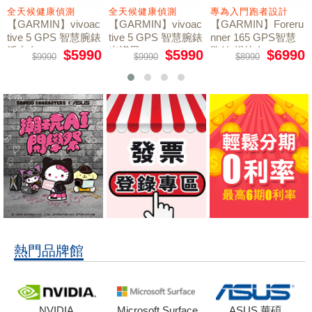
全天候健康偵測
全天候健康偵測
專為入門跑者設計
【GARMIN】vivoac
【GARMIN】vivoac
【GARMIN】Foreru
tive 5 GPS 智慧腕錶
tive 5 GPS 智慧腕錶
nner 165 GPS智慧
活力白
光譜黑
跑錶 暢快白
$5990
$5990
$6990
$9990
$9990
$8990
熱門品牌館
NVIDIA
Microsoft Surface
ASUS 華碩