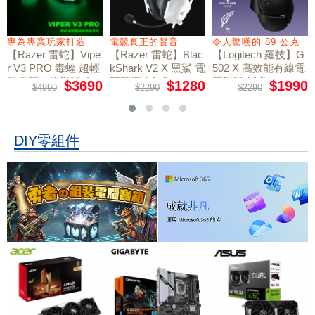
專為專業玩家打造
電競真正的聲音
令人驚嘆的 89 公克
【Razer 雷蛇】Vipe
【Razer 雷蛇】Blac
【Logitech 羅技】G
r V3 PRO 毒蝰 超輕
kShark V2 X 黑鯊 電
502 X 高效能有線電
量電競無線滑鼠 白
競耳機 / 白色
競滑鼠 黑色
$3690
$1280
$1990
$4990
$2290
$2290
色
DIY零組件