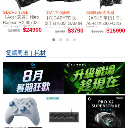
GDDR6 16GB
LGA1700插槽
兩個軸向式風扇
【Acer 宏碁】Nitro
【GIGABYTE 技
【ASUS 華碩】DU
Radeon RX 9070XT
嘉】B760M GAMIN
AL-RTX5060-O8G
16GB OC 顯示卡
顯示卡
G PLUS WIFI DDR4
$24900
$3790
$15990
$24900
$3790
$99999
主機板
電腦周邊｜耗材