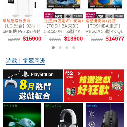
+好禮
單純配送無安裝
送壁掛(固定式)+安裝+好禮贈
送壁掛安裝+好禮
【LG 樂金】32型 H
【TOSHIBA 東芝】
【TOSHIBA 東芝】
oMIE機 Pro 3S 移動
55C350NT 55型 4K
REGZA 55型 4K QL
式智慧聯網螢幕組｜
Google TV 液晶顯示
ED Google TV 55M4
$15900
$13900
$14977
$15900
$19900
$19900
50NT液晶顯示器｜
單純配送
器｜含壁掛(固定式)
含壁掛(固定式)+安
+安裝
裝
遊戲｜電競周邊