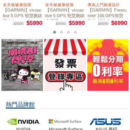
全天候健康偵測
全天候健康偵測
專為入門跑者設計
【GARMIN】vivoac
【GARMIN】vivoac
【GARMIN】Foreru
tive 5 GPS 智慧腕錶
tive 5 GPS 智慧腕錶
nner 165 GPS智慧
活力白
光譜黑
跑錶 暢快白
$5990
$5990
$6990
$9990
$9990
$8990
熱門品牌館
NVIDIA
Microsoft Surface
ASUS 華碩