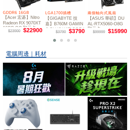
GDDR6 16GB
LGA1700插槽
兩個軸向式風扇
【Acer 宏碁】Nitro
【GIGABYTE 技
【ASUS 華碩】DU
Radeon RX 9070XT
嘉】B760M GAMIN
AL-RTX5060-O8G
16GB OC 顯示卡
顯示卡
G PLUS WIFI DDR4
$22900
$3790
$15990
$23900
$3790
$99999
主機板
電腦周邊｜耗材