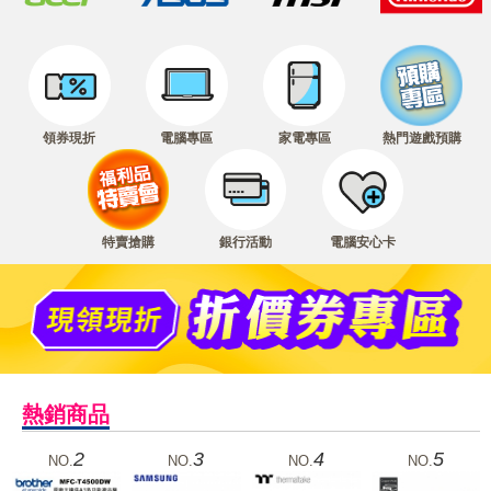
領券現折
電腦專區
家電專區
熱門遊戲預購
特賣搶購
銀行活動
電腦安心卡
熱銷商品
2
3
4
5
NO.
NO.
NO.
NO.