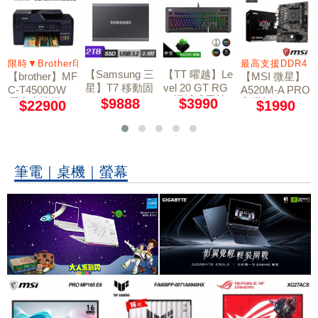
輸入
限時▼Brother印表機送星巴克1張
最高支援DDR4 3
【Samsung 三
【TT 曜越】Le
【brother】MF
【MSI 微星】
星】T7 移動固
vel 20 GT RG
C-T4500DW
A520M-A PRO
B 機械式雷蛇
態硬碟 外接SS
原廠大連供A3
$9888
$3990
主機板
$22900
$1990
軸電競鍵盤
D 2TB 深空灰
多功能複合機
筆電｜桌機｜螢幕