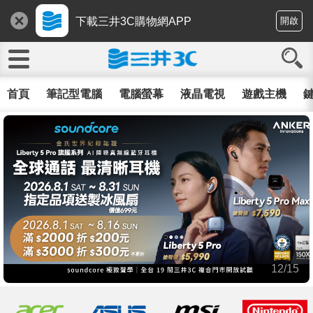
下載三井3C購物網APP
開啟
首頁
筆記型電腦
電腦螢幕
液晶電視
遊戲主機
鍵
12/15