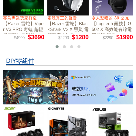
專為專業玩家打造
電競真正的聲音
令人驚嘆的 89 公克
【Razer 雷蛇】Vipe
【Razer 雷蛇】Blac
【Logitech 羅技】G
r V3 PRO 毒蝰 超輕
kShark V2 X 黑鯊 電
502 X 高效能有線電
量電競無線滑鼠 白
競耳機 / 白色
競滑鼠 黑色
$3690
$1280
$1990
$4990
$2290
$2290
色
DIY零組件