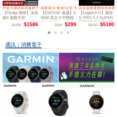
量鼠墊
升級力調節槓桿搖桿力切換扳機
搭配英文/倉頡/注音/大易
結合最新電競科技與職
【Flydigi 飛智】冰原
【ESENSE 逸盛】S
【Logitech G】羅技
狼4 遊戲手把
5650 英文大字體標
G PRO X 2 SUPER
STRIKE 無線類比遊
準鍵盤 黑色
$1586
$299
$5190
$1586
$299
$5190
戲滑鼠
通訊｜消費電子