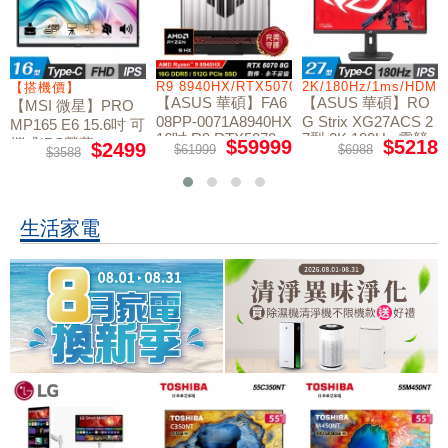
060/W11
R9 8940HX/RTX5070/512GB/16G
2K/180Hz/1ms/HDMI/DP/IP
C5-21
機價】
【ASUS 華碩】FA6
【ASUS 華碩】RO
【MSI
SI 微星】PRO
08PP-0071A8940HX
G Strix XG27ACS 2
g 15 
65 E6 15.6吋 可
16吋 R9 RTX5070
7型 2K 180Hz 電競
TW 15
IPS螢幕
$59999
$5218
$2499
$61999
$6988
$49
$3588
電競筆電
螢幕
060
生活家電