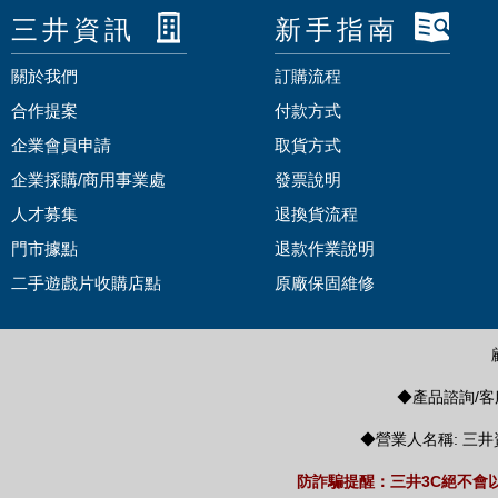
三井資訊
新手指南
關於我們
訂購流程
合作提案
付款方式
企業會員申請
取貨方式
企業採購/商用事業處
發票說明
人才募集
退換貨流程
門市據點
退款作業說明
二手遊戲片收購店點
原廠保固維修
◆產品諮詢/客服
◆營業人名稱: 三井
防詐騙提醒：三井3C絕不會