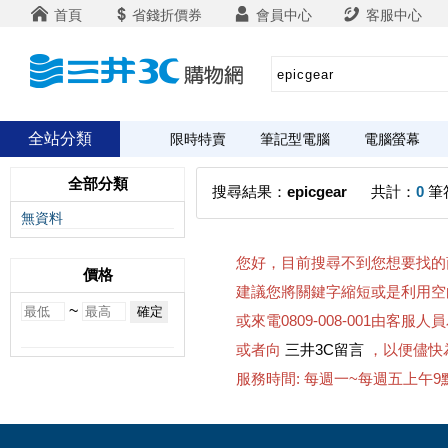
首頁
省錢折價券
會員中心
客服中心
全站分類
限時特賣
筆記型電腦
電腦螢幕
全部分類
搜尋結果：
epicgear
共計：
0
筆
無資料
您好，目前搜尋不到您想要找的
價格
建議您將關鍵字縮短或是利用空
~
或來電0809-008-001由客服
或者向
三井3C留言
，以便儘快
服務時間: 每週一~每週五上午9