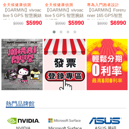
全天候健康偵測
全天候健康偵測
專為入門跑者設計
【GARMIN】vivoac
【GARMIN】vivoac
【GARMIN】Foreru
tive 5 GPS 智慧腕錶
tive 5 GPS 智慧腕錶
nner 165 GPS智慧
活力白
光譜黑
跑錶 暢快白
$5990
$5990
$6990
$9990
$9990
$8990
熱門品牌館
NVIDIA
Microsoft Surface
ASUS 華碩