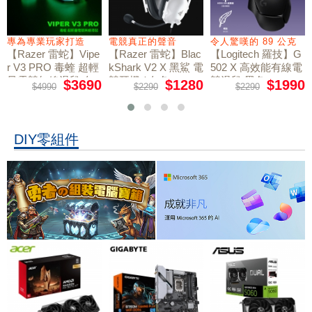
專為專業玩家打造
電競真正的聲音
令人驚嘆的 89 公克
【Razer 雷蛇】Vipe
【Razer 雷蛇】Blac
【Logitech 羅技】G
r V3 PRO 毒蝰 超輕
kShark V2 X 黑鯊 電
502 X 高效能有線電
量電競無線滑鼠 白
競耳機 / 白色
競滑鼠 黑色
$3690
$1280
$1990
$4990
$2290
$2290
色
DIY零組件