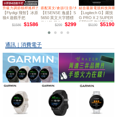
量鼠墊
升級力調節槓桿搖桿力切換扳機
搭配英文/倉頡/注音/大易
結合最新電競科技與職
【Flydigi 飛智】冰原
【ESENSE 逸盛】S
【Logitech G】羅技
狼4 遊戲手把
5650 英文大字體標
G PRO X 2 SUPER
STRIKE 無線類比遊
準鍵盤 黑色
$1586
$299
$5190
$1586
$299
$5190
戲滑鼠
通訊｜消費電子