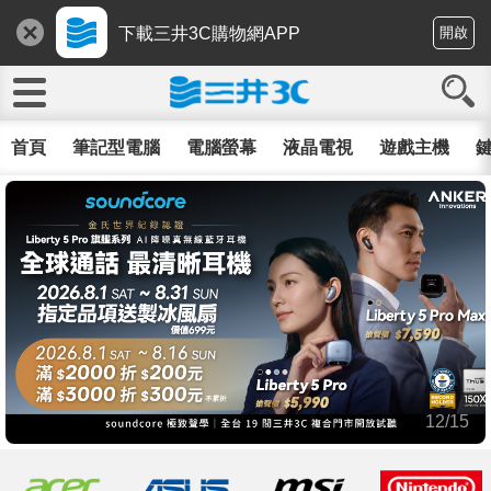
下載三井3C購物網APP
開啟
首頁
筆記型電腦
電腦螢幕
液晶電視
遊戲主機
鍵
12/15