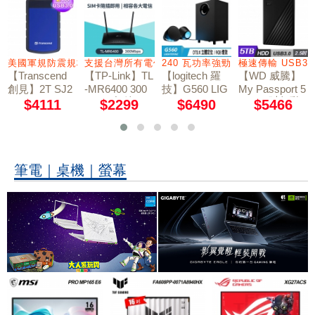
2
燈號
美國軍規防震規格
支援台灣所有電信業者
240 瓦功率強勁音效
極速傳輸 USB3.
【Transcend
【TP-Link】TL
【logitech 羅
【WD 威騰】
創見】2T SJ2
-MR6400 300
技】G560 LIG
My Passport 5
Mbps 無線 N 4
TB 2.5吋行動
5H3B USB3.0
HTSYNC PC
$4111
$2299
$6490
$5466
軍規防震硬碟
G LTE路由器
電競音箱系統
硬碟-黑
藍
筆電｜桌機｜螢幕