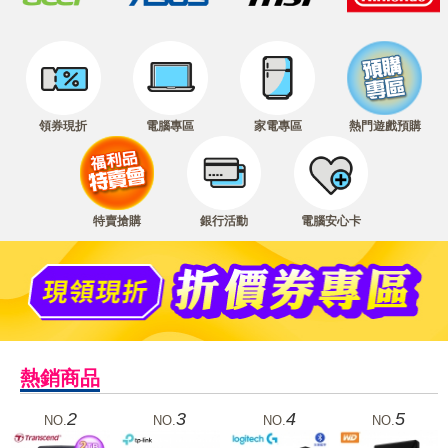
領券現折
電腦專區
家電專區
熱門遊戲預購
特賣搶購
銀行活動
電腦安心卡
熱銷商品
2
3
4
5
NO.
NO.
NO.
NO.