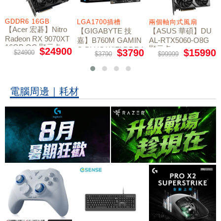
GDDR6 16GB
LGA1700插槽
兩個軸向式風扇
【Acer 宏碁】Nitro
【GIGABYTE 技
【ASUS 華碩】DU
Radeon RX 9070XT
嘉】B760M GAMIN
AL-RTX5060-O8G
16GB OC 顯示卡
顯示卡
G PLUS WIFI DDR4
$24900
$3790
$15990
$24900
$3790
$99999
主機板
電腦周邊｜耗材