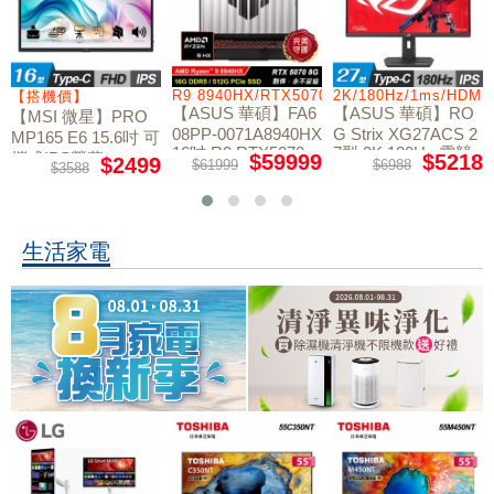
/RTX5060/W11
R9 8940HX/RTX5070/512GB/16G
2K/180Hz/1ms/HDMI
【搭機價】
【ASUS 華碩】FA6
【ASUS 華碩】RO
【MSI 微星】PRO
08PP-0071A8940HX
G Strix XG27ACS 2
MP165 E6 15.6吋 可
16吋 R9 RTX5070
7型 2K 180Hz 電競
攜式IPS螢幕
$59999
$5218
$2499
$61999
$6988
$3588
電競筆電
螢幕
生活家電