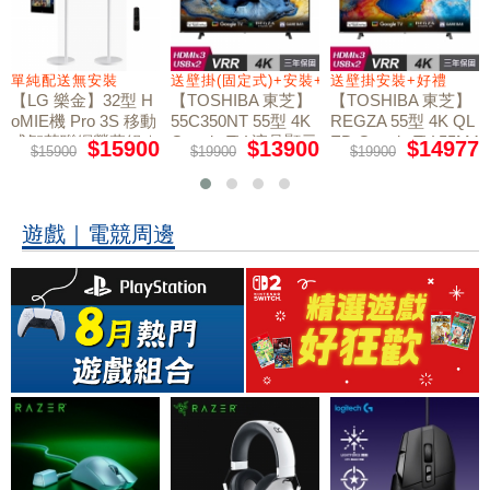
+好禮
單純配送無安裝
送壁掛(固定式)+安裝+好禮贈
送壁掛安裝+好禮
【LG 樂金】32型 H
【TOSHIBA 東芝】
【TOSHIBA 東芝】
oMIE機 Pro 3S 移動
55C350NT 55型 4K
REGZA 55型 4K QL
式智慧聯網螢幕組｜
Google TV 液晶顯示
ED Google TV 55M4
$15900
$13900
$14977
$15900
$19900
$19900
50NT液晶顯示器｜
單純配送
器｜含壁掛(固定式)
含壁掛(固定式)+安
+安裝
裝
遊戲｜電競周邊