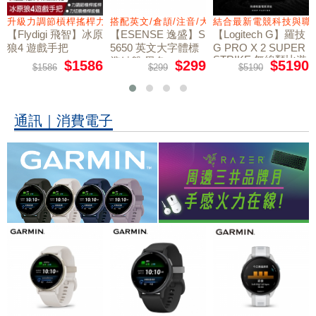
量鼠墊
升級力調節槓桿搖桿力切換扳機
搭配英文/倉頡/注音/大易
結合最新電競科技與職
【Flydigi 飛智】冰原
【ESENSE 逸盛】S
【Logitech G】羅技
狼4 遊戲手把
5650 英文大字體標
G PRO X 2 SUPER
STRIKE 無線類比遊
準鍵盤 黑色
$1586
$299
$5190
$1586
$299
$5190
戲滑鼠
通訊｜消費電子