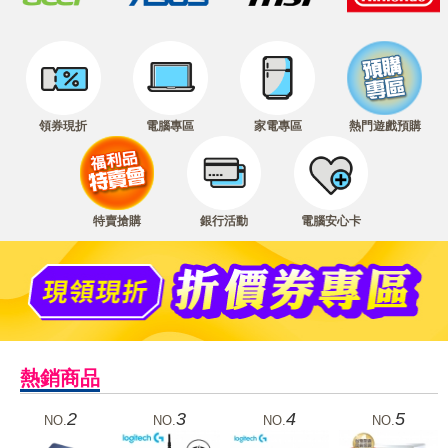
領券現折
電腦專區
家電專區
熱門遊戲預購
特賣搶購
銀行活動
電腦安心卡
熱銷商品
2
3
4
5
NO.
NO.
NO.
NO.