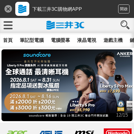
下載三井3C購物網APP
開啟
首頁
筆記型電腦
電腦螢幕
液晶電視
遊戲主機
鍵
12/15