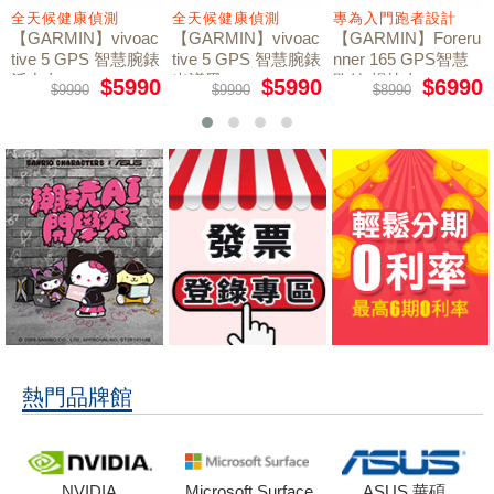
全天候健康偵測
全天候健康偵測
專為入門跑者設計
【GARMIN】vivoac
【GARMIN】vivoac
【GARMIN】Foreru
tive 5 GPS 智慧腕錶
tive 5 GPS 智慧腕錶
nner 165 GPS智慧
活力白
光譜黑
跑錶 暢快白
$5990
$5990
$6990
$9990
$9990
$8990
熱門品牌館
NVIDIA
Microsoft Surface
ASUS 華碩