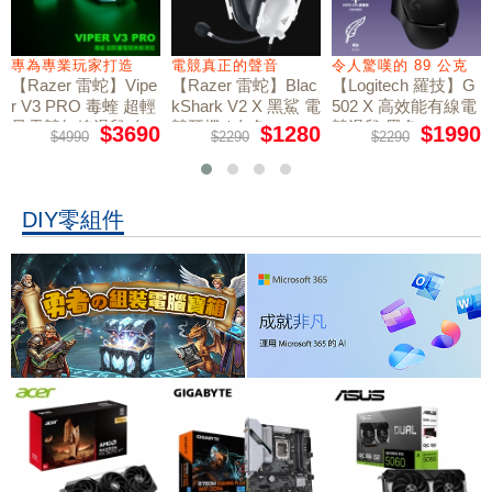
專為專業玩家打造
電競真正的聲音
令人驚嘆的 89 公克
【Razer 雷蛇】Vipe
【Razer 雷蛇】Blac
【Logitech 羅技】G
r V3 PRO 毒蝰 超輕
kShark V2 X 黑鯊 電
502 X 高效能有線電
量電競無線滑鼠 白
競耳機 / 白色
競滑鼠 黑色
$3690
$1280
$1990
$4990
$2290
$2290
色
DIY零組件