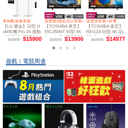
+好禮
單純配送無安裝
送壁掛(固定式)+安裝+好禮贈
送壁掛安裝+好禮
【LG 樂金】32型 H
【TOSHIBA 東芝】
【TOSHIBA 東芝】
oMIE機 Pro 3S 移動
55C350NT 55型 4K
REGZA 55型 4K QL
式智慧聯網螢幕組｜
Google TV 液晶顯示
ED Google TV 55M4
$15900
$13900
$14977
$15900
$19900
$19900
50NT液晶顯示器｜
單純配送
器｜含壁掛(固定式)
含壁掛(固定式)+安
+安裝
裝
遊戲｜電競周邊