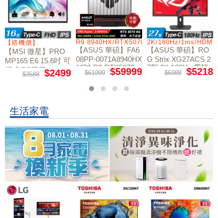
/RTX5060/W11
R9 8940HX/RTX5070/512GB/16G
2K/180Hz/1ms/HDMI
【搭機價】
【ASUS 華碩】FA6
【ASUS 華碩】RO
【MSI 微星】PRO
08PP-0071A8940HX
G Strix XG27ACS 2
MP165 E6 15.6吋 可
16吋 R9 RTX5070
7型 2K 180Hz 電競
攜式IPS螢幕
$59999
$5218
$2499
$61999
$6988
$3588
電競筆電
螢幕
生活家電