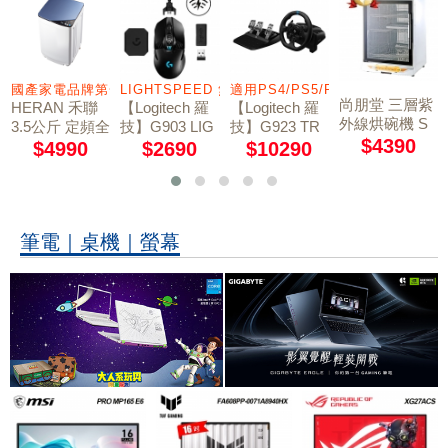
備高達32台
國產家電品牌第一首選
LIGHTSPEED 無線技術
適用PS4/PS5/PC
尚朋堂 三層紫
HERAN 禾聯
【Logitech 羅
【Logitech 羅
外線烘碗機 S
3.5公斤 定頻全
技】G903 LIG
技】G923 TR
D-1566
$4390
自動洗衣機 H
HTSPEED 無
UEFORCE 模
$4990
$2690
$10290
WM-0452 買就
線電競滑鼠
擬賽車方向盤
送基本安裝
筆電｜桌機｜螢幕