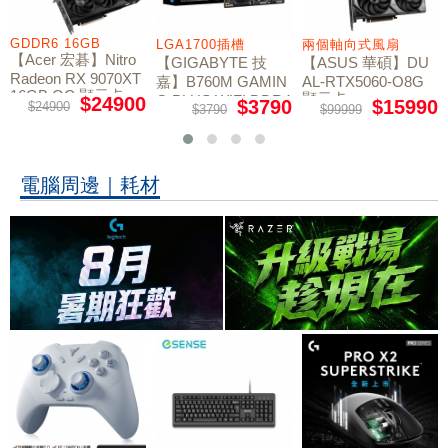
GDDR6 16GB
LGA1700插槽
兩個軸向式風扇
【Acer 宏碁】Nitro
【GIGABYTE 技
【ASUS 華碩】DU
Radeon RX 9070XT
嘉】B760M GAMIN
AL-RTX5060-O8G
16GB OC 顯示卡
顯示卡
G PLUS WIFI DDR4
$24900
$3790
$15990
$24900
$3790
$99999
主機板
電腦周邊｜耗材