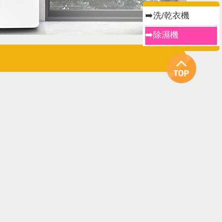
➡️洗/乾衣機
➡️除濕機