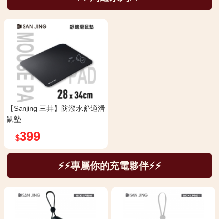
【Sanjing 三井】防潑水舒適滑
鼠墊
399
$
⚡⚡專屬你的充電夥伴⚡⚡