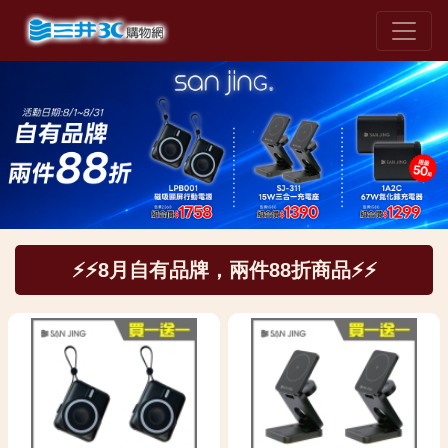
⚡⚡8月自有品牌，兩件88折商品⚡⚡