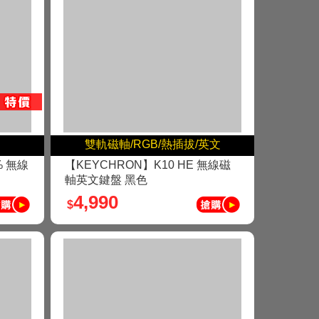
雙軌磁軸/RGB/熱插拔/英文
% 無線
【KEYCHRON】K10 HE 無線磁
軸英文鍵盤 黑色
4,990
$