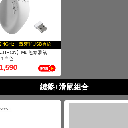
2.4GHz、藍牙和USB有線
CHRON】M6 無線滑鼠
in 白色
1,590
鍵盤+滑鼠組合