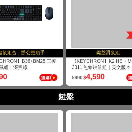
鍵鼠組合，辦公更順手
鍵盤滑鼠組
CHRON】B36+BM25 三模
【KEYCHRON】K2 HE + M
鼠組｜深黑綠
3311 無線鍵鼠組｜英文版本
90
4,590
5990
$
鍵盤