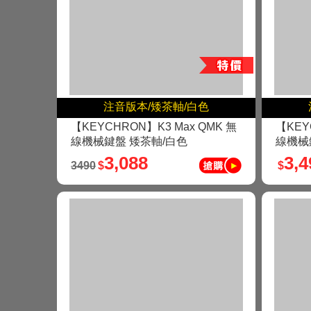
注音版本/矮茶軸/白色
【KEYCHRON】K3 Max QMK 無
【KEY
線機械鍵盤 矮茶軸/白色
線機械
3,088
3,4
3490
$
$