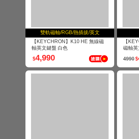
雙軌磁軸/RGB/熱插拔/英文
【KEYCHRON】K10 HE 無線磁
【KEY
軸英文鍵盤 白色
磁軸英
4,990
$
4990
$