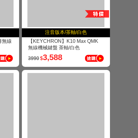
注音版本/茶軸/白色
超薄無線
【KEYCHRON】K10 Max QMK
無線機械鍵盤 茶軸/白色
3,588
3990
$